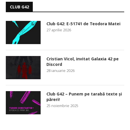
CLUB G42
Club G42: E-51741 de Teodora Matei
27 aprilie 2026
Cristian Vicol, invitat Galaxia 42 pe
Discord
28 ianuarie 2026
Club G42 – Punem pe tarabă texte și
păreri!
25 noiembrie 2025