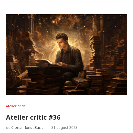
Atelier critic
Atelier critic #36
de
Ciprian-Ionuț Baciu
31 august 2023