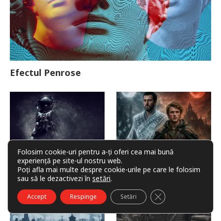
Efectul Penrose
Folosim cookie-uri pentru a-ți oferi cea mai bună
experiență pe site-ul nostru web.
Misiune în afara cupolei
Invoker (video)
Poți afla mai multe despre cookie-urile pe care le folosim
sau să le dezactivezi în
setări
.
CLOSE GDPR COO
Accept
Respinge
Setări