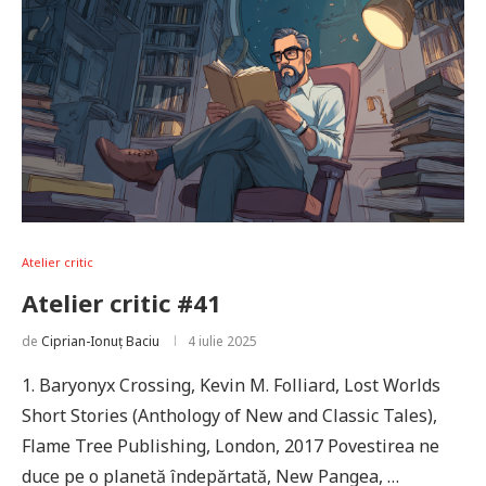
Atelier critic
Atelier critic #41
de
Ciprian-Ionuț Baciu
4 iulie 2025
1. Baryonyx Crossing, Kevin M. Folliard, Lost Worlds
Short Stories (Anthology of New and Classic Tales),
Flame Tree Publishing, London, 2017 Povestirea ne
duce pe o planetă îndepărtată, New Pangea, …