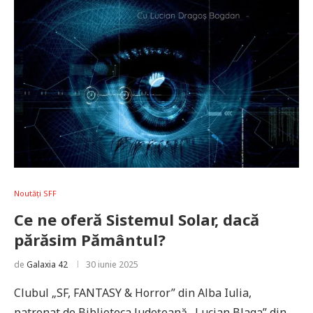
Noutăți SFF
Ce ne oferă Sistemul Solar, dacă
părăsim Pământul?
de
Galaxia 42
30 iunie 2025
Clubul „SF, FANTASY & Horror” din Alba Iulia,
patronat de Biblioteca Județeană „Lucian Blaga” din