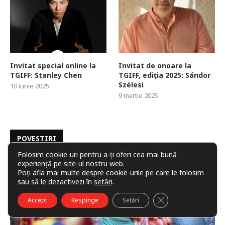
Invitat special online la
Invitat de onoare la
TGIFF: Stanley Chen
TGIFF, ediția 2025: Sándor
Szélesi
10 iunie 2025
9 martie 2025
POVESTIRI
Folosim cookie-uri pentru a-ți oferi cea mai bună
experiență pe site-ul nostru web.
Poți afla mai multe despre cookie-urile pe care le folosim
sau să le dezactivezi în
setări
.
CLOSE GDPR COO
Accept
Respinge
Setări