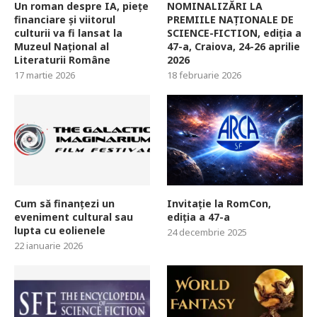
Un roman despre IA, piețe
NOMINALIZĂRI LA
financiare și viitorul
PREMIILE NAȚIONALE DE
culturii va fi lansat la
SCIENCE-FICTION, ediția a
Muzeul Național al
47-a, Craiova, 24-26 aprilie
Literaturii Române
2026
17 martie 2026
18 februarie 2026
Cum să finanțezi un
Invitație la RomCon,
eveniment cultural sau
ediția a 47-a
lupta cu eolienele
24 decembrie 2025
22 ianuarie 2026