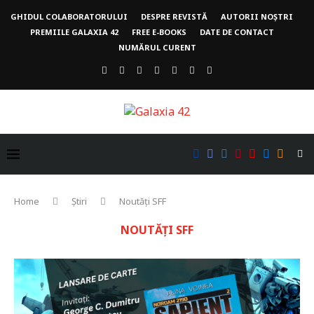
GHIDUL COLABORATORULUI
DESPRE REVISTĂ
AUTORII NOȘTRI
PREMIILE GALAXIA 42
FREE E-BOOKS
DATE DE CONTACT
NUMĂRUL CURENT
Home
Știri
Noutăți SFF
NOUTĂȚI SFF