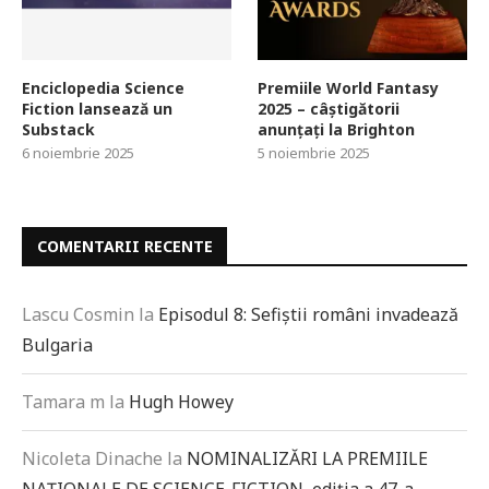
Enciclopedia Science
Premiile World Fantasy
Fiction lansează un
2025 – câștigătorii
Substack
anunțați la Brighton
6 noiembrie 2025
5 noiembrie 2025
COMENTARII RECENTE
Lascu Cosmin
la
Episodul 8: Sefiștii români invadează
Bulgaria
Tamara m
la
Hugh Howey
Nicoleta Dinache
la
NOMINALIZĂRI LA PREMIILE