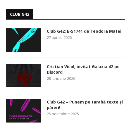
CLUB G42
Club G42: E-51741 de Teodora Matei
27 aprilie 2026
Cristian Vicol, invitat Galaxia 42 pe
Discord
28 ianuarie 2026
Club G42 – Punem pe tarabă texte și
păreri!
25 noiembrie 2025