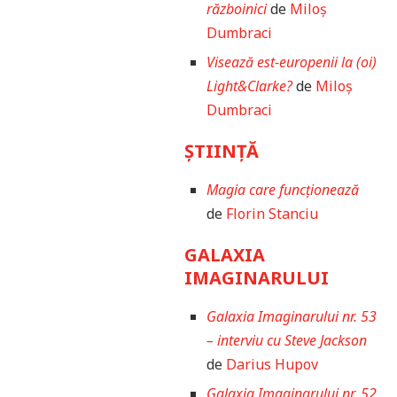
războinici
de
Miloș
Dumbraci
Visează est-europenii la (oi)
Light&Clarke?
de
Miloș
Dumbraci
ȘTIINȚĂ
Magia care funcționează
de
Florin Stanciu
GALAXIA
IMAGINARULUI
Galaxia Imaginarului nr. 53
– interviu cu Steve Jackson
de
Darius Hupov
Galaxia Imaginarului nr. 52