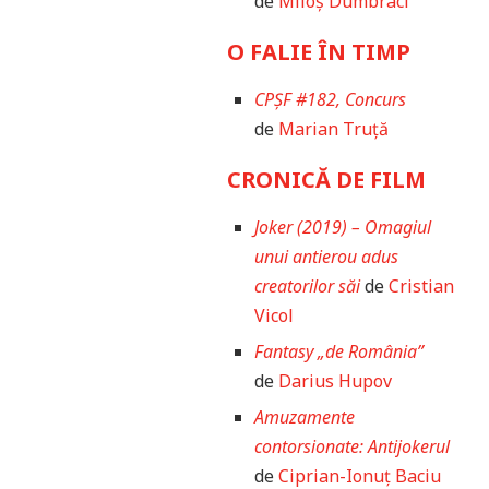
de
Miloș Dumbraci
O FALIE ÎN TIMP
CPȘF #182, Concurs
de
Marian Truță
CRONICĂ DE FILM
Joker (2019) – Omagiul
unui antierou adus
creatorilor săi
de
Cristian
Vicol
Fantasy „de România”
de
Darius Hupov
Amuzamente
contorsionate: Antijokerul
de
Ciprian-Ionuț Baciu