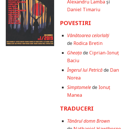
Alexandru Lamba
și
Daniel Timariu
POVESTIRI
Vânătoarea celorlalți
de
Rodica Bretin
Gheața
de
Ciprian-Ionuț
Baciu
Îngerul lui Petrică
de
Dan
Norea
Simptomele
de
Ionuț
Manea
TRADUCERI
Tânărul domn Brown
de
Nathaniel Hawthorne