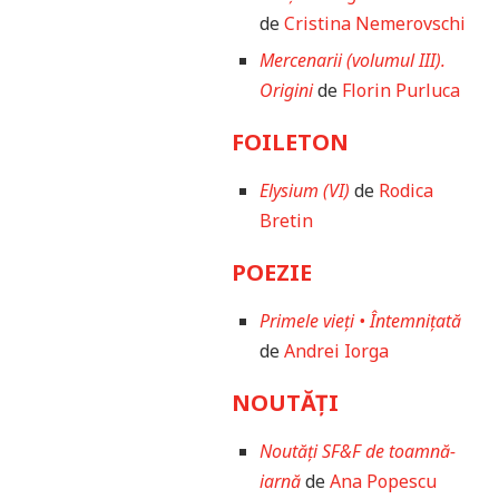
de
Cristina Nemerovschi
Mercenarii (volumul III).
Origini
de
Florin Purluca
FOILETON
Elysium (VI)
de
Rodica
Bretin
POEZIE
Primele vieți • Întemnițată
de
Andrei Iorga
NOUTĂȚI
Noutăți SF&F de toamnă-
iarnă
de
Ana Popescu