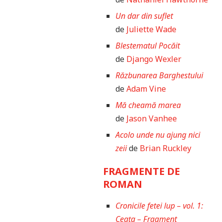
Un dar din suflet
de
Juliette Wade
Blestematul Pocăit
de
Django Wexler
Răzbunarea Barghestului
de
Adam Vine
Mă cheamă marea
de
Jason Vanhee
Acolo unde nu ajung nici
zeii
de
Brian Ruckley
FRAGMENTE DE
ROMAN
Cronicile fetei lup – vol. 1:
Ceața – Fragment