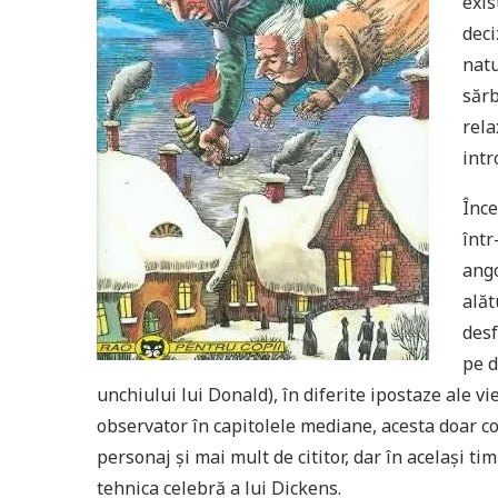
exis
deci
natu
sărb
rela
intr
Înce
într
ango
alăt
desf
pe d
unchiului lui Donald), în diferite ipostaze ale vi
observator în capitolele mediane, acesta doar c
personaj și mai mult de cititor, dar în același t
tehnica celebră a lui Dickens.