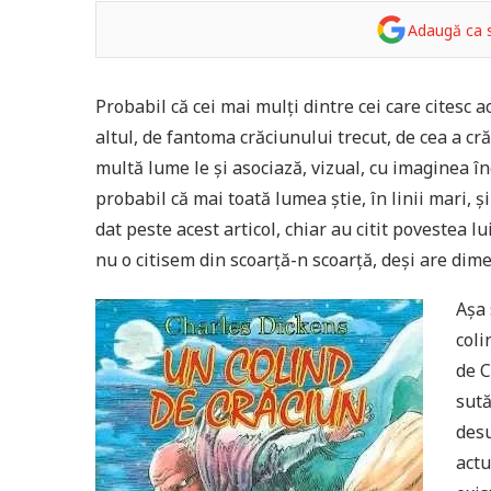
Adaugă ca s
Probabil că cei mai mulți dintre cei care citesc a
altul, de fantoma crăciunului trecut, de cea a cră
multă lume le și asociază, vizual, cu imaginea îng
probabil că mai toată lumea știe, în linii mari, ș
dat peste acest articol, chiar au citit povestea 
nu o citisem din scoarță-n scoarță, deși are dim
Așa 
coli
de C
sută
desu
actu