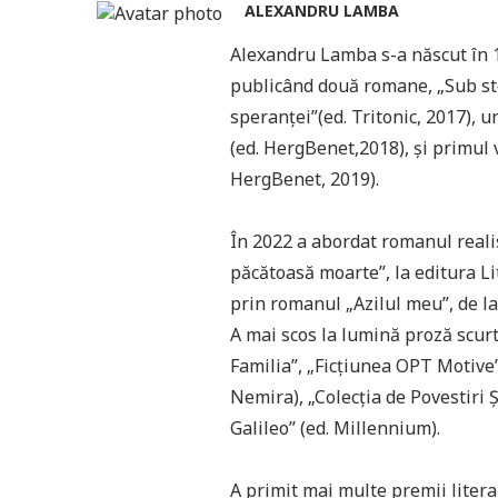
ALEXANDRU LAMBA
Alexandru Lamba s-a născut în 19
publicând două romane, „Sub stea
speranței”(ed. Tritonic, 2017), 
(ed. HergBenet,2018), și primul 
HergBenet, 2019).
În 2022 a abordat romanul realis
păcătoasă moarte”, la editura Lit
prin romanul „Azilul meu”, de la
A mai scos la lumină proză scurtă
Familia”, „Ficțiunea OPT Motive”
Nemira), „Colecția de Povestiri Ș
Galileo” (ed. Millennium).
A primit mai multe premii litera