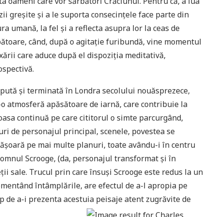
ta oameni care vor sărbători Crăciunul. Pentru că, a lua
zii greșite și a le suporta consecințele face parte din
ra umană, la fel și a reflecta asupra lor la ceas de
ătoare, când, după o agitație furibundă, vine momentul
xării care aduce după el dispoziția meditativă,
ospectivă.
pută și terminată în Londra secolului nouăsprezece,
-o atmosferă apăsătoare de iarnă, care contribuie la
asa continuă pe care cititorul o simte parcurgând,
uri de personajul principal, scenele, povestea se
ășoară pe mai multe planuri, toate avându-i în centru
omnul Scrooge, (da, personajul transformat și în
eții sale. Trucul prin care însuși Scrooge este redus la un
omentând întâmplările, are efectul de a-l apropia pe
imp de a-i prezenta acestuia peisaje atent zugrăvite de