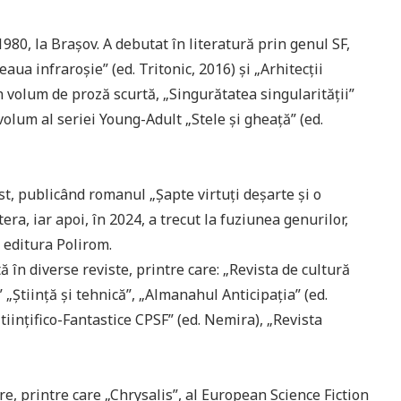
80, la Brașov. A debutat în literatură prin genul SF,
ua infraroșie” (ed. Tritonic, 2016) și „Arhitecții
un volum de proză scurtă, „Singurătatea singularității”
volum al seriei Young-Adult „Stele și gheață” (ed.
t, publicând romanul „Șapte virtuți deșarte și o
era, iar apoi, în 2024, a trecut la fuziunea genurilor,
 editura Polirom.
 în diverse reviste, printre care: „Revista de cultură
 „Știință și tehnică”, „Almanahul Anticipația” (ed.
tiințifico-Fantastice CPSF” (ed. Nemira), „Revista
re, printre care „Chrysalis”, al European Science Fiction