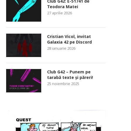
Club G42: E-51741 de
Teodora Matei
27 aprilie 2026
Cristian Vicol, invitat
Galaxia 42 pe Discord
28 ianuarie 2026
Club G42 – Punem pe
tarabă texte și păreri!
25 noiembrie 2025