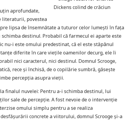
puțin aprofundate,
literaturii, povestea
pre lipsa de însemnătate a tuturor celor lumești în fața
și schimba destinul. Probabil că farmecul ei aparte este
mic nu-i este omului predestinat, că el este stăpânul
tanțe diferite în care viețile oamenilor decurg, ele îi
orabil nici caracterul, nici destinul. Domnul Scrooge,
ică, rece și închisă, de o copilărie sumbră, găsește
himbe percepția asupra vieții.
la finalul nuvelei: Pentru a-i schimba destinul, lui
ților sale de percepție. A fost nevoie de o intervenție
nterzise omului simplu pentru a se realiza
desfășurării concrete a viitorului, domnul Scrooge și-a