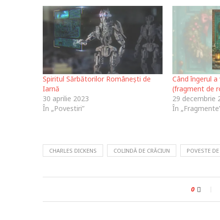
Spiritul Sărbătorilor Românești de
Când îngerul a 
Iarnă
(fragment de 
30 aprilie 2023
29 decembrie 
În „Povestiri”
În „Fragmente
CHARLES DICKENS
COLINDĂ DE CRĂCIUN
POVESTE DE
0