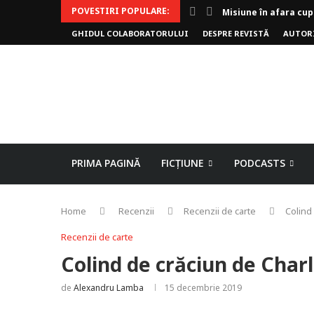
POVESTIRI POPULARE:
Invoker (video)
GHIDUL COLABORATORULUI
DESPRE REVISTĂ
AUTOR
Alergarea de seară
Biblioteca lui Pavel
Rejuvenare
Falia
Arhivele Dincolo-Ti
Axa lui Heron
Jumătatea goală
PRIMA PAGINĂ
FICȚIUNE
PODCASTS
Home
Recenzii
Recenzii de carte
Colind
Recenzii de carte
Colind de crăciun de Char
de
Alexandru Lamba
15 decembrie 2019