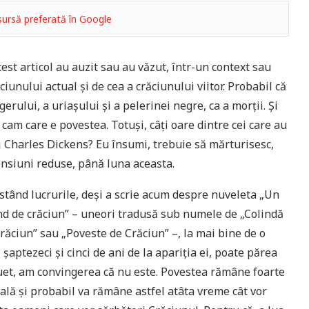
ursă preferată în Google
cest articol au auzit sau au văzut, într-un context sau
ciunului actual și de cea a crăciunului viitor. Probabil că
erului, a uriașului și a pelerinei negre, ca a morții. Și
i cam care e povestea. Totuși, câți oare dintre cei care au
lui Charles Dickens? Eu însumi, trebuie să mărturisesc,
ensiuni reduse, până luna aceasta.
stând lucrurile, deși a scrie acum despre nuveleta „Un
nd de crăciun” – uneori tradusă sub numele de „Colindă
răciun” sau „Poveste de Crăciun” –, la mai bine de o
 șaptezeci și cinci de ani de la apariția ei, poate părea
et, am convingerea că nu este. Povestea rămâne foarte
ală și probabil va rămâne astfel atâta vreme cât vor