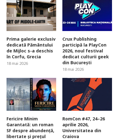
Prima galerie exclusiv
Crux Publishing
dedicată Pământului
participă la PlayCon
de Mijloc s-a deschis
2026, noul festival
în Corfu, Grecia
dedicat culturii geek
din București
18 mai 2026
18 mai 2026
Fericire Minim
RomCon #47, 24–26
Garantată: un roman
aprilie 2026,
SF despre abundență,
Universitatea din
libertate și prețul
Craiova