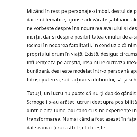
Mizând în rest pe personaje-simbol, destul de 
dar emblematice, ajunse adevărate șabloane ale 
ne vorbește despre însingurarea avarului și des
morții, dar și despre posibilitatea omului de a-
tocmai în negarea fatalității, în concluzia că ni
propriului drum în viață. Există, desigur, circums
influențează pe aceștia, însă nu le dictează inex
bunăoară, deși este modelat într-o persoană apat
totuși puterea, sub acțiunea duhurilor, să-și sc
Totuși, un lucru nu poate să nu-ți dea de gândit 
Scrooge i s-au arătat lucruri deasupra posibilită
dintr-o altă lume, aducând cu sine experiențe i
transformarea. Numai când a fost așezat în fața 
dat seama că nu astfel și-l dorește.