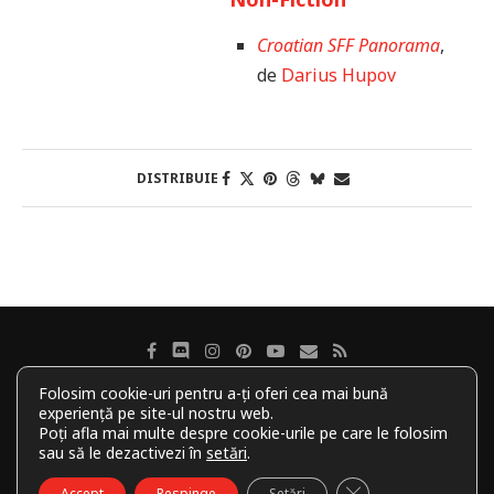
Croatian SFF Panorama
,
de
Darius Hupov
DISTRIBUIE
Folosim cookie-uri pentru a-ți oferi cea mai bună
experiență pe site-ul nostru web.
Despre revistă
Autorii noștri
Politica de cookie-uri
Poți afla mai multe despre cookie-urile pe care le folosim
sau să le dezactivezi în
setări
.
Politică de confidențialitate
Contact
CLOSE GDPR COO
Accept
Respinge
Setări