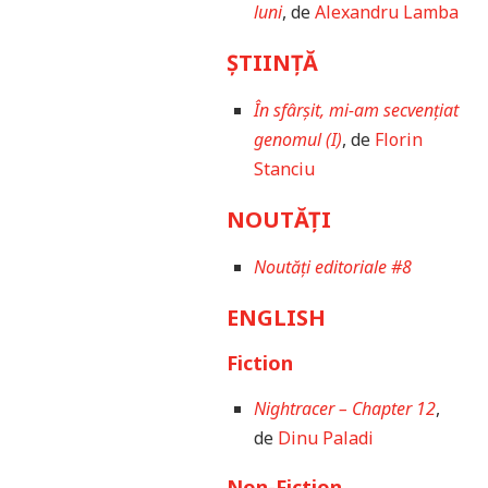
luni
, de
Alexandru Lamba
ȘTIINȚĂ
În sfârșit, mi-am secvențiat
genomul (I)
, de
Florin
Stanciu
NOUTĂȚI
Noutăți editoriale #8
ENGLISH
Fiction
Nightracer – Chapter 12
,
de
Dinu Paladi
Non-Fiction