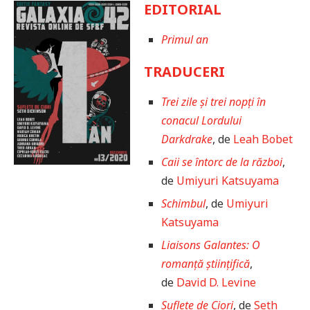
EDITORIAL
Primul an
TRADUCERI
Trei zile și trei nopți în
conacul Lordului
Darkdrake
, de
Leah Bobet
Caii se întorc de la război
,
de
Umiyuri Katsuyama
Schimbul
, de
Umiyuri
Katsuyama
Liaisons Galantes: O
romanță științifică
,
de
David D. Levine
Suflete de Ciori
, de
Seth