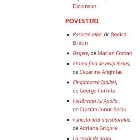
Dickinson
POVESTIRI
Pasărea albă
, de
Rodica
Bretin
Degete
, de
Marian Coman
Aroma fină de nisip încins
,
de
Cezarina Anghilac
Cingătoarea Ipolitei
,
de
George Cornilă
Fortăreața lui Apollo
,
de
Ciprian-Ionuț Baciu
Funesta artă a țesătorului
,
de
Adriana Grigore
La capăt de drum,