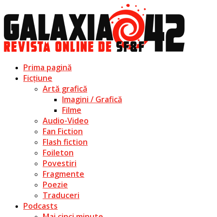
Prima pagină
Ficțiune
Artă grafică
Imagini / Grafică
Filme
Audio-Video
Fan Fiction
Flash fiction
Foileton
Povestiri
Fragmente
Poezie
Traduceri
Podcasts
Mai cinci minute