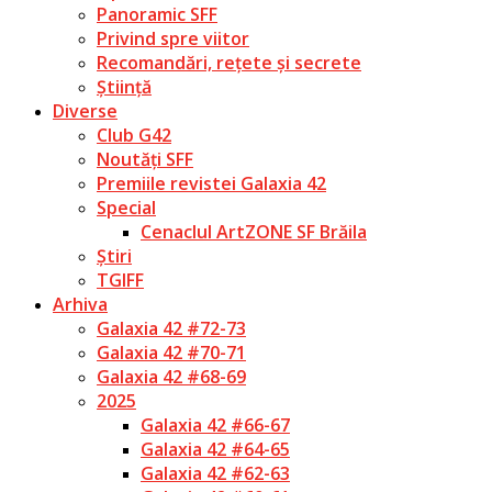
Panoramic SFF
Privind spre viitor
Recomandări, rețete și secrete
Știință
Diverse
Club G42
Noutăți SFF
Premiile revistei Galaxia 42
Special
Cenaclul ArtZONE SF Brăila
Știri
TGIFF
Arhiva
Galaxia 42 #72-73
Galaxia 42 #70-71
Galaxia 42 #68-69
2025
Galaxia 42 #66-67
Galaxia 42 #64-65
Galaxia 42 #62-63