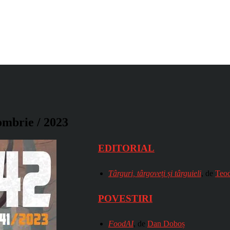
ombrie / 2023
EDITORIAL
Târguri, târgoveți și târguieli
, de
Teod
POVESTIRI
FoodAI
, de
Dan Doboș