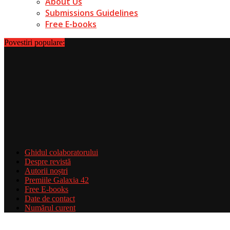
About Us
Submissions Guidelines
Free E-books
Povestiri populare:
Ghidul colaboratorului
Despre revistă
Autorii noștri
Premiile Galaxia 42
Free E-books
Date de contact
Numărul curent