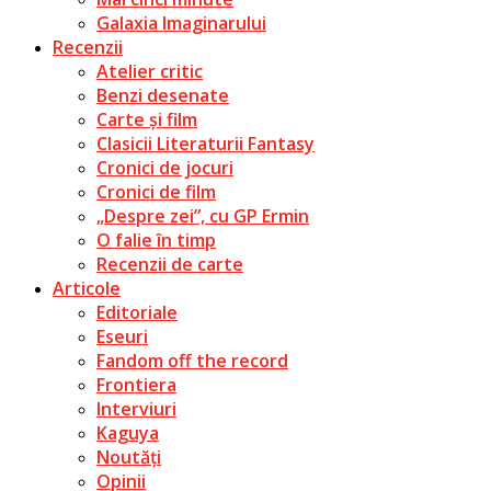
Galaxia Imaginarului
Recenzii
Atelier critic
Benzi desenate
Carte și film
Clasicii Literaturii Fantasy
Cronici de jocuri
Cronici de film
„Despre zei”, cu GP Ermin
O falie în timp
Recenzii de carte
Articole
Editoriale
Eseuri
Fandom off the record
Frontiera
Interviuri
Kaguya
Noutăți
Opinii