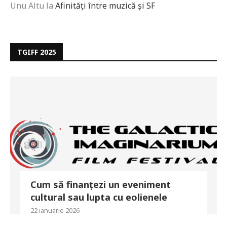
Unu Altu
la
Afinități între muzică și SF
TGIFF 2025
Cum să finanțezi un eveniment
cultural sau lupta cu eolienele
22 ianuarie 2026