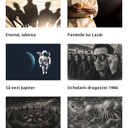
Eternă, iubirea
Patimile lui Lazăr
Să vezi Jupiter
Ochelarii-dragostei 1966