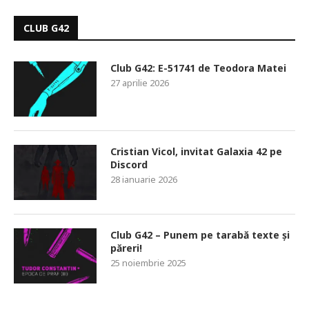
CLUB G42
Club G42: E-51741 de Teodora Matei
27 aprilie 2026
Cristian Vicol, invitat Galaxia 42 pe
Discord
28 ianuarie 2026
Club G42 – Punem pe tarabă texte și
păreri!
25 noiembrie 2025