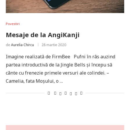
Povestiri
Mesaje de la AngiKanji
de
Aurelia Chircu
28 martie 2020
Imagine realizată de FirmBee Pufni în râs auzind
partea introductivă de la Jingle Bells și începu să
cânte cu frenezie primele versuri ale colindei. –
Camelia, fata Moșului, o …