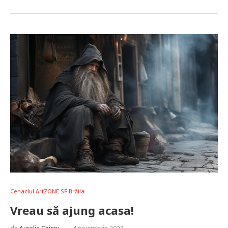
Cenaclul ArtZONE SF Brăila
Vreau să ajung acasa!