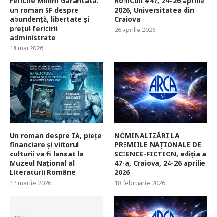
Fericire Minim Garantată:
RomCon #47, 24–26 aprilie
un roman SF despre
2026, Universitatea din
abundență, libertate și
Craiova
prețul fericirii
26 aprilie 2026
administrate
18 mai 2026
Un roman despre IA, piețe
NOMINALIZĂRI LA
financiare și viitorul
PREMIILE NAȚIONALE DE
culturii va fi lansat la
SCIENCE-FICTION, ediția a
Muzeul Național al
47-a, Craiova, 24-26 aprilie
Literaturii Române
2026
17 martie 2026
18 februarie 2026