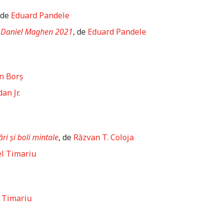
 de
Eduard Pandele
– Daniel Maghen 2021
, de
Eduard Pandele
n Borș
an Jr.
ări și boli mintale
, de
Răzvan T. Coloja
l Timariu
 Timariu