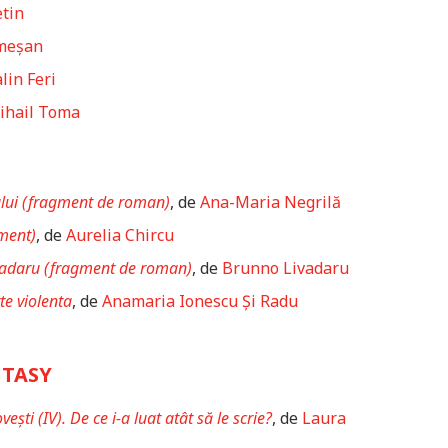
etin
meșan
lin Feri
ihail Toma
ului (fragment de roman)
, de
Ana-Maria Negrilă
ment)
, de
Aurelia Chircu
ivadaru (fragment de roman)
, de
Brunno Livadaru
te violenta
, de
Anamaria Ionescu Și Radu
NTASY
ști (IV). De ce i-a luat atât să le scrie?
, de
Laura