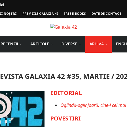
lei
II NOȘTRI
PREMIILE GALAXIA 42
FREE E-BOOKS
DATE DE CONTACT
ului
RECENZII
ARTICOLE
DIVERSE
ARHIVA
ENGL
EVISTA GALAXIA 42 #35, MARTIE / 20
EDITORIAL
Oglindă-oglinjoară, cine-i cel mai
POVESTIRI