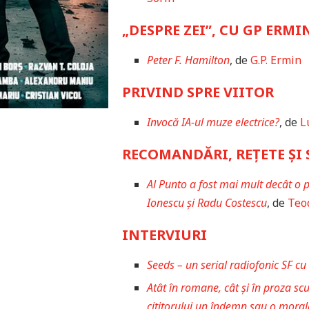
„DESPRE ZEI”, CU GP ERMI
Peter F. Hamilton
, de
G.P. Ermin
PRIVIND SPRE VIITOR
Invocă IA-ul muze electrice?
, de
L
RECOMANDĂRI, REȚETE ȘI 
Al Punto a fost mai mult decât o
Ionescu și Radu Costescu
, de
Teo
INTERVIURI
Seeds – un serial radiofonic SF c
Atât în romane, cât și în proza sc
cititorului un îndemn sau o morală