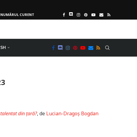
NUMĂRUL CURENT
ISH
23
 talentat din țară?
, de
Lucian-Dragoș Bogdan