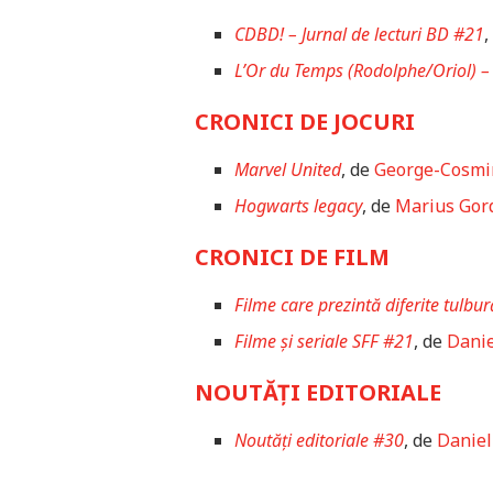
CDBD! – Jurnal de lecturi BD #21
,
L’Or du Temps (Rodolphe/Oriol) 
CRONICI DE JOCURI
Marvel United
, de
George-Cosmi
Hogwarts legacy
, de
Marius Gord
CRONICI DE FILM
Filme care prezintă diferite tulbur
Filme și seriale SFF #21
, de
Danie
NOUTĂȚI EDITORIALE
Noutăți editoriale #30
, de
Daniel