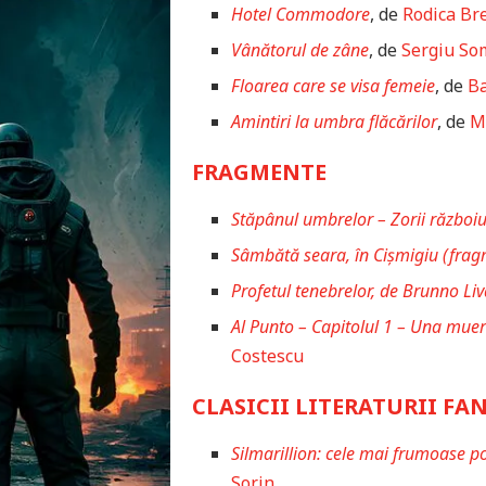
Hotel Commodore
, de
Rodica Br
Vânătorul de zâne
, de
Sergiu So
Floarea care se visa femeie
, de
Ba
Amintiri la umbra flăcărilor
, de
M
FRAGMENTE
Stăpânul umbrelor – Zorii război
Sâmbătă seara, în Cișmigiu (frag
Profetul tenebrelor, de Brunno L
Al Punto – Capitolul 1 – Una muer
Costescu
CLASICII LITERATURII FA
Silmarillion: cele mai frumoase pove
Sorin