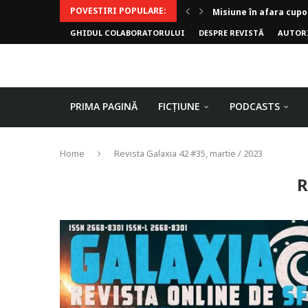
POVESTIRI POPULARE:
Misiune în afara cupo
GHIDUL COLABORATORULUI
DESPRE REVISTĂ
AUTOR
Invoker (video)
Alergarea de seară
Biblioteca lui Pavel
Rejuvenare
Falia
Arhivele Dincolo-Timp
Axa lui Heron
Jumătatea goală
PRIMA PAGINĂ
FICȚIUNE
PODCASTS
Home
Revista Galaxia 42 #35, martie / 2023
R