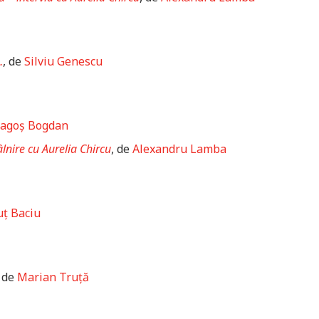
…
, de
Silviu Genescu
ragoș Bogdan
lnire cu Aurelia Chircu
, de
Alexandru Lamba
uț Baciu
, de
Marian Truță