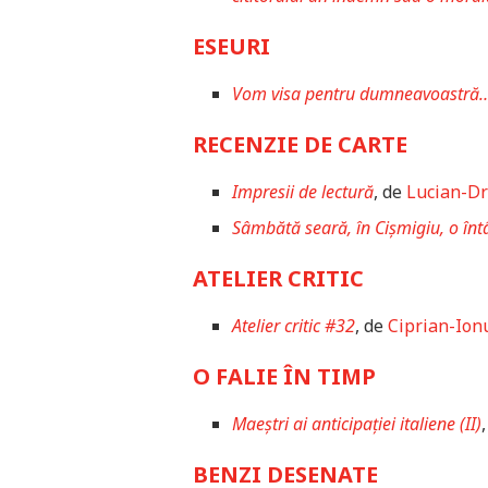
ESEURI
Vom visa pentru dumneavoastră
RECENZIE DE CARTE
Impresii de lectură
, de
Lucian-D
Sâmbătă seară, în Cișmigiu, o întâ
ATELIER CRITIC
Atelier critic #32
, de
Ciprian-Ion
O FALIE ÎN TIMP
Maeștri ai anticipației italiene (II)
BENZI DESENATE