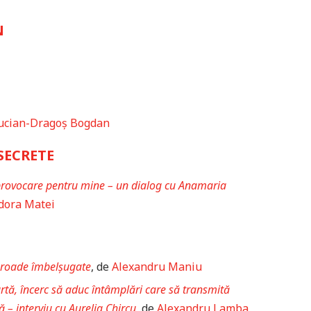
N
ucian-Dragoș Bogdan
SECRETE
 provocare pentru mine – un dialog cu Anamaria
dora Matei
u roade îmbelșugate
, de
Alexandru Maniu
urtă, încerc să aduc întâmplări care să transmită
 – interviu cu Aurelia Chircu
, de
Alexandru Lamba