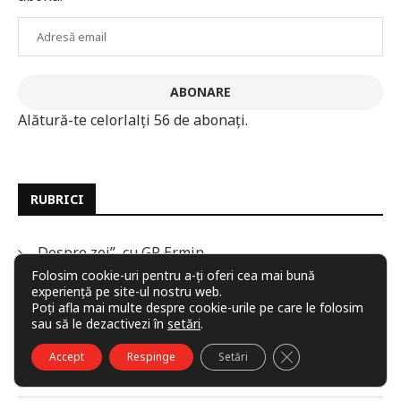
Adresă
email
ABONARE
Alătură-te celorlalți 56 de abonați.
RUBRICI
„Despre zei”, cu GP Ermin
Folosim cookie-uri pentru a-ți oferi cea mai bună
experiență pe site-ul nostru web.
Artă grafică
Poți afla mai multe despre cookie-urile pe care le folosim
sau să le dezactivezi în
setări
.
Articole
CLOSE GDPR COO
Accept
Respinge
Setări
Atelier critic