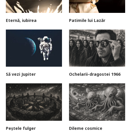
Eternă, iubirea
Patimile lui Lazăr
Să vezi Jupiter
Ochelarii-dragostei 1966
Peștele fulger
Dileme cosmice