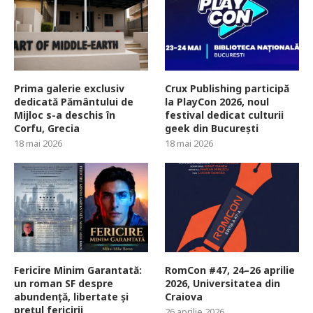
Prima galerie exclusiv
Crux Publishing participă
dedicată Pământului de
la PlayCon 2026, noul
Mijloc s-a deschis în
festival dedicat culturii
Corfu, Grecia
geek din București
18 mai 2026
18 mai 2026
Fericire Minim Garantată:
RomCon #47, 24–26 aprilie
un roman SF despre
2026, Universitatea din
abundență, libertate și
Craiova
prețul fericirii
26 aprilie 2026