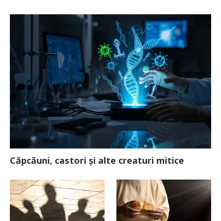
Căpcăuni, castori și alte creaturi mitice