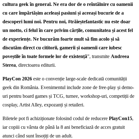
cultura geek în general. Ne era dor de o reîntâlnire cu oamenii
cu care împărtășim aceleași pasiuni și aceeași bucurie de a
descoperi lumi noi. Pentru noi, #trăieștefantastic nu este doar
un motto, ci felul în care privim cărțile, comunitatea și acest fel
de experiențe. Ne bucurăm foarte mult să fim acolo și să
discutăm direct cu cititorii, gamerii și oamenii care iubesc
poveștile în toate formele lor de existență
”, transmite
Andreea
Sterea
, directoarea editurii.
PlayCon 2026
este o convenție large-scale dedicată comunității
geek din România. Evenimentul include zone de free-play și demo-
uri pentru board games și TCG, turnee, workshop-uri, competiții de
cosplay, Artist Alley, expozanți și retaileri.
Biletele pot fi achiziționate folosind codul de reducere
PlayCon15
,
iar copiii cu vârsta de până la 8 ani beneficiază de acces gratuit
atunci când sunt însoțiți de un adult.