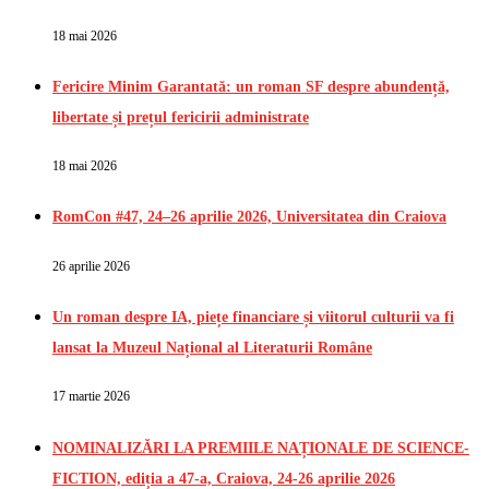
18 mai 2026
Fericire Minim Garantată: un roman SF despre abundență,
libertate și prețul fericirii administrate
18 mai 2026
RomCon #47, 24–26 aprilie 2026, Universitatea din Craiova
26 aprilie 2026
Un roman despre IA, piețe financiare și viitorul culturii va fi
lansat la Muzeul Național al Literaturii Române
17 martie 2026
NOMINALIZĂRI LA PREMIILE NAȚIONALE DE SCIENCE-
FICTION, ediția a 47-a, Craiova, 24-26 aprilie 2026