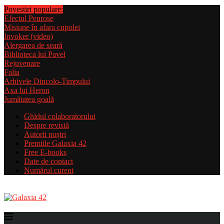
Povestiri populare:
Efectul Penrose
Misiune în afara cupolei
Invoker (video)
Alergarea de seară
Biblioteca lui Pavel
Rejuvenare
Falia
Arhivele Dincolo-Timpului
Axa lui Heron
Jumătatea goală
Ghidul colaboratorului
Despre revistă
Autorii noștri
Premiile Galaxia 42
Free E-books
Date de contact
Numărul curent