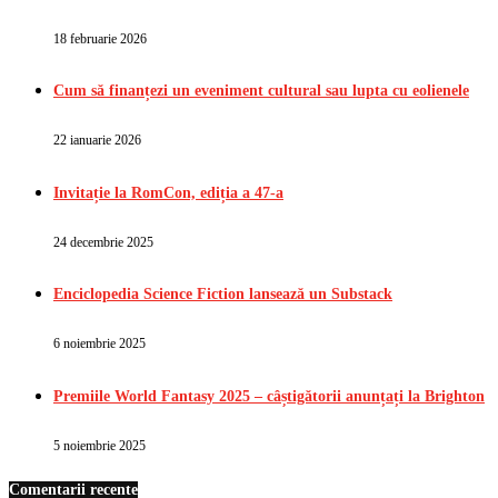
18 februarie 2026
Cum să finanțezi un eveniment cultural sau lupta cu eolienele
22 ianuarie 2026
Invitație la RomCon, ediția a 47-a
24 decembrie 2025
Enciclopedia Science Fiction lansează un Substack
6 noiembrie 2025
Premiile World Fantasy 2025 – câștigătorii anunțați la Brighton
5 noiembrie 2025
Comentarii recente