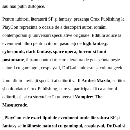
sau mai puțin distopice.
Pentru iubitorii literaturii SF și fantasy, prezența Crux Publishing la
PlayCon reprezintă o ocazie de a descoperi autori români
contemporani și universuri speculative originale. Editura aduce la
eveniment titluri pentru cititorii pasionați de
high fantasy,
cyberpunk, dark fantasy, space opera, horror și lumi
postumane
, într-un context în care literatura de gen se întâlnește
natural cu gamingul, cosplay-ul, DnD-ul, anime-ul și cultura geek.
Unul dintre invitații speciali ai editurii va fi
Andrei Mazilu
, scriitor
și cofondator Crux Publishing, care va participa atât ca autor al
editurii, cât și ca storyteller în universul
Vampire: The
Masquerade
.
„
PlayCon este exact tipul de eveniment unde literatura SF și
fantasy se întâlnește natural cu gamingul, cosplay-ul, DnD-ul și