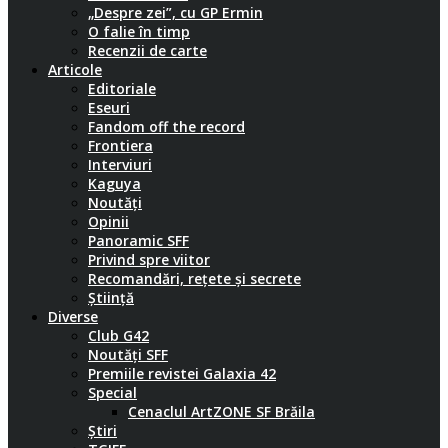
„Despre zei”, cu GP Ermin
O falie în timp
Recenzii de carte
Articole
Editoriale
Eseuri
Fandom off the record
Frontiera
Interviuri
Kaguya
Noutăți
Opinii
Panoramic SFF
Privind spre viitor
Recomandări, rețete și secrete
Știință
Diverse
Club G42
Noutăți SFF
Premiile revistei Galaxia 42
Special
Cenaclul ArtZONE SF Brăila
Știri