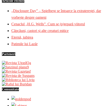
Articole recente
„Disclosure Day” – Spielberg se întoarce la extratereștri, dar
vorbește despre oameni
Cenaclul „H.G. Wells”. Cum se (p)repară viitorul
Căpcăuni, castori și alte creaturi mitice
Eternă, iubirea
Patimile lui Lazăr
Parteneri
Comunitate