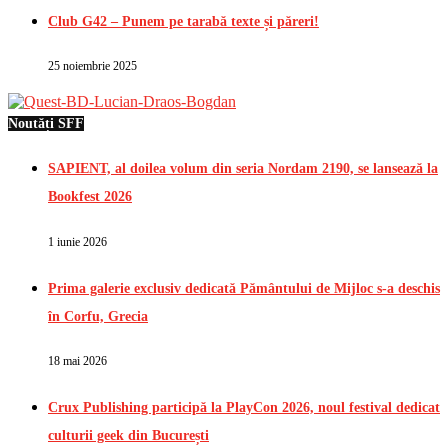
Club G42 – Punem pe tarabă texte și păreri!
25 noiembrie 2025
Noutăți SFF
SAPIENT, al doilea volum din seria Nordam 2190, se lansează la
Bookfest 2026
1 iunie 2026
Prima galerie exclusiv dedicată Pământului de Mijloc s-a deschis
în Corfu, Grecia
18 mai 2026
Crux Publishing participă la PlayCon 2026, noul festival dedicat
culturii geek din București