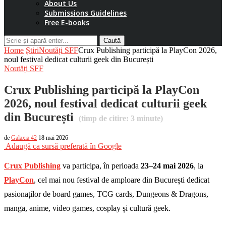
About Us
Submissions Guidelines
Free E-books
Caută
Home
Știri
Noutăți SFF
Crux Publishing participă la PlayCon 2026,
noul festival dedicat culturii geek din București
Noutăți SFF
Crux Publishing participă la PlayCon
2026, noul festival dedicat culturii geek
din București
(timp de citire:
3
minute)
de
Galaxia 42
18 mai 2026
Adaugă ca sursă preferată în Google
Crux Publishing
va participa, în perioada
23–24 mai 2026
, la
PlayCon
, cel mai nou festival de amploare din București dedicat
pasionaților de board games, TCG cards, Dungeons & Dragons,
manga, anime, video games, cosplay și cultură geek.