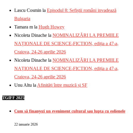
Lascu Cosmin
la
Episodul 8: Sefiștii români invadează
Bulgaria
Tamara m
la
Hugh Howey
Nicoleta Dinache
la
NOMINALIZĂRI LA PREMIILE
NAȚIONALE DE SCIENCE-FICTION, ediția a 47-a,
Craiova, 24-26 aprilie 2026
Nicoleta Dinache
la
NOMINALIZĂRI LA PREMIILE
NAȚIONALE DE SCIENCE-FICTION, ediția a 47-a,
Craiova, 24-26 aprilie 2026
Unu Altu
la
Afinități între muzică și SF
TGIFF 2025
Cum să finanțezi un eveniment cultural sau lupta cu eolienele
22 ianuarie 2026