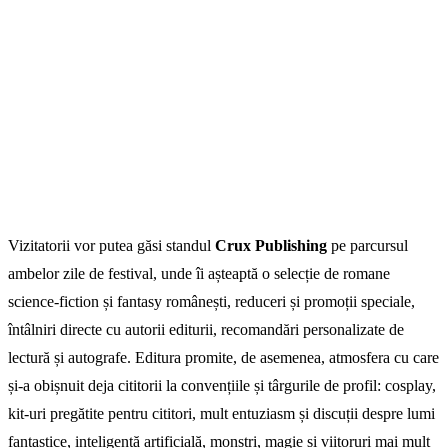
Vizitatorii vor putea găsi standul
Crux Publishing
pe parcursul
ambelor zile de festival, unde îi așteaptă o selecție de romane
science-fiction și fantasy românești, reduceri și promoții speciale,
întâlniri directe cu autorii editurii, recomandări personalizate de
lectură și autografe. Editura promite, de asemenea, atmosfera cu care
și-a obișnuit deja cititorii la convențiile și târgurile de profil: cosplay,
kit-uri pregătite pentru cititori, mult entuziasm și discuții despre lumi
fantastice, inteligență artificială, monștri, magie și viitoruri mai mult