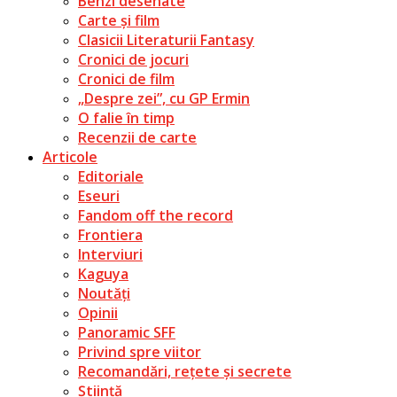
Benzi desenate
Carte și film
Clasicii Literaturii Fantasy
Cronici de jocuri
Cronici de film
„Despre zei”, cu GP Ermin
O falie în timp
Recenzii de carte
Articole
Editoriale
Eseuri
Fandom off the record
Frontiera
Interviuri
Kaguya
Noutăți
Opinii
Panoramic SFF
Privind spre viitor
Recomandări, rețete și secrete
Știință