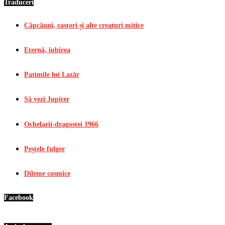
Traduceri
Căpcăuni, castori și alte creaturi mitice
Eternă, iubirea
Patimile lui Lazăr
Să vezi Jupiter
Ochelarii-dragostei 1966
Peștele fulger
Dileme cosmice
Facebook