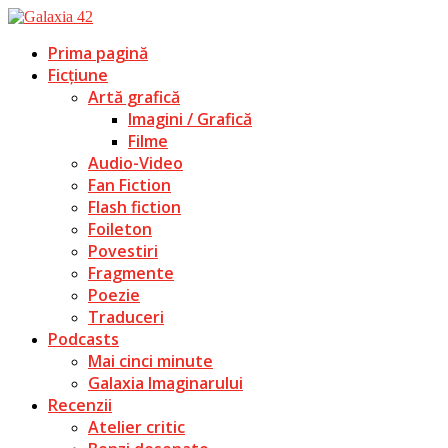
Prima pagină
Ficțiune
Artă grafică
Imagini / Grafică
Filme
Audio-Video
Fan Fiction
Flash fiction
Foileton
Povestiri
Fragmente
Poezie
Traduceri
Podcasts
Mai cinci minute
Galaxia Imaginarului
Recenzii
Atelier critic