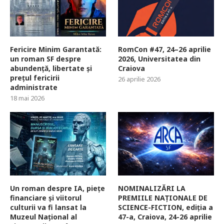
Fericire Minim Garantată:
RomCon #47, 24–26 aprilie
un roman SF despre
2026, Universitatea din
abundență, libertate și
Craiova
prețul fericirii
26 aprilie 2026
administrate
18 mai 2026
Un roman despre IA, piețe
NOMINALIZĂRI LA
financiare și viitorul
PREMIILE NAȚIONALE DE
culturii va fi lansat la
SCIENCE-FICTION, ediția a
Muzeul Național al
47-a, Craiova, 24-26 aprilie