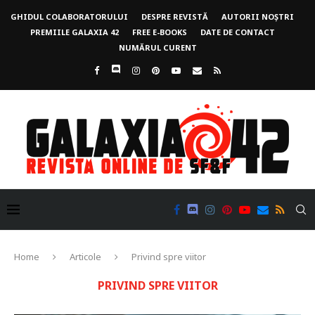
GHIDUL COLABORATORULUI
DESPRE REVISTĂ
AUTORII NOȘTRI
PREMIILE GALAXIA 42
FREE E-BOOKS
DATE DE CONTACT
NUMĂRUL CURENT
Home
Articole
Privind spre viitor
PRIVIND SPRE VIITOR