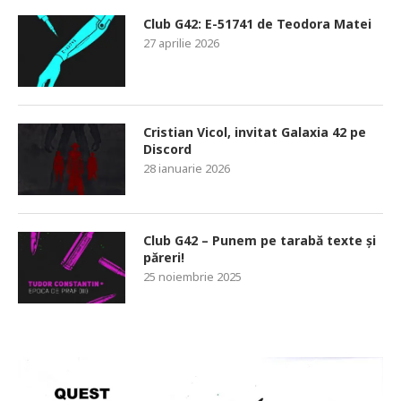
Club G42: E-51741 de Teodora Matei
27 aprilie 2026
Cristian Vicol, invitat Galaxia 42 pe
Discord
28 ianuarie 2026
Club G42 – Punem pe tarabă texte și
păreri!
25 noiembrie 2025