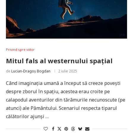
Privind spre viitor
Mitul fals al westernului spațial
de
Lucian-Dragoș Bogdan
2 iulie 2025
Când imaginația umană a început să creeze povești
despre zborul în spațiu, acestea erau croite pe
calapodul aventurilor din tărâmurile necunoscute (pe
atunci) ale Pământului. Scenariul respecta tiparul
călătorilor ajunși …