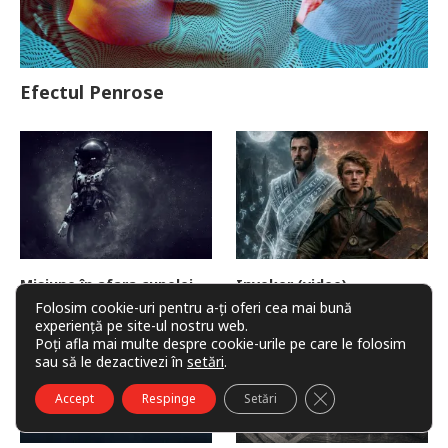
Efectul Penrose
Misiune în afara cupolei
Invoker (video)
Folosim cookie-uri pentru a-ți oferi cea mai bună
experiență pe site-ul nostru web.
Poți afla mai multe despre cookie-urile pe care le folosim
sau să le dezactivezi în
setări
.
CLOSE GDPR COO
Accept
Respinge
Setări