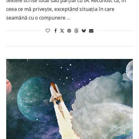
textele scrise total sau parțial cu IA. Recunosc că, în
ceea ce mă privește, exceptând situația în care
seamănă cu o compunere …