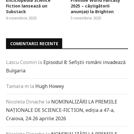
Enciclopedia Science
Premiile World Fantasy
Fiction lansează un
2025 – câștigătorii
Substack
anunțați la Brighton
6 noiembrie 2025
5 noiembrie 2025
COMENTARII RECENTE
Lascu Cosmin
la
Episodul 8: Sefiștii români invadează
Bulgaria
Tamara m
la
Hugh Howey
Nicoleta Dinache
la
NOMINALIZĂRI LA PREMIILE
NAȚIONALE DE SCIENCE-FICTION, ediția a 47-a,
Craiova, 24-26 aprilie 2026