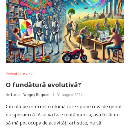
Privind spre viitor
O fundătură evolutivă?
de
Lucian-Dragoș Bogdan
31 august 2024
Circulă pe internet o glumă care spune ceva de genul:
eu speram că IA-ul va face toată munca, așa încât eu
să mă pot ocupa de activități artistice, nu să …