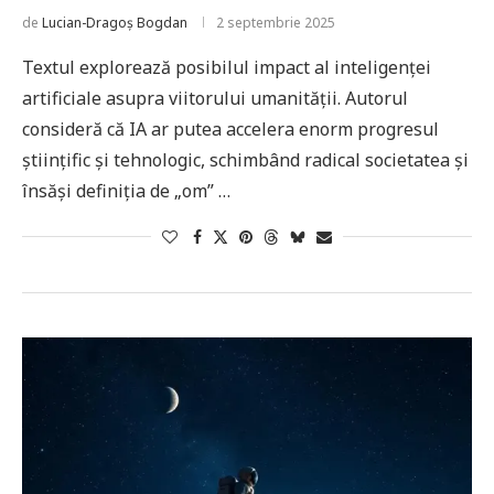
de
Lucian-Dragoș Bogdan
2 septembrie 2025
Textul explorează posibilul impact al inteligenței
artificiale asupra viitorului umanității. Autorul
consideră că IA ar putea accelera enorm progresul
științific și tehnologic, schimbând radical societatea și
însăși definiția de „om” …