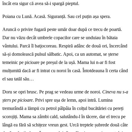
încât era sigur că avea să-i spargă pieptul.
Poiana cu Lună. Acasă. Siguranță. Sau cel puțin așa spera.
Aruncă o privire fugară peste umăr doar după ce trecu de poartă.
Dar nu văzu decât umbrele copacilor care se unduiau în bătaia
vântului. Parcă îl batjocoreau. Respiră adânc de două ori, încercând
să-și domolească pulsul sălbatic. Apoi, ca un automat, se șterse
temeinic pe picioare pe preșul de la ușă. Mama lui n-ar fi fost
mulțumită dacă ar fi intrat cu noroi în casă. Întotdeauna îi certa când
el sau tatăl său…
Doru se opri brusc. Pe prag se vedeau urme de noroi.
Cineva nu s-a
șters pe picioare
. Privi spre ușa de lemn, apoi intră. Lumina
tremurândă a lămpii cu petrol pâlpâia în colțul bucătăriei cu pereți
scorojiți. Mama sa zâmbi cald, salutându-l în tăcere, dar el trecu pe
lângă ea fără să schițeze vreun gest. Urcă treptele șubrede două câte