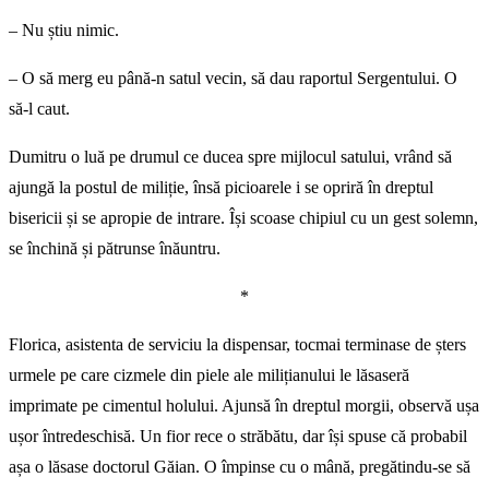
– Nu știu nimic.
– O să merg eu până-n satul vecin, să dau raportul Sergentului. O
să-l caut.
Dumitru o luă pe drumul ce ducea spre mijlocul satului, vrând să
ajungă la postul de miliție, însă picioarele i se opriră în dreptul
bisericii și se apropie de intrare. Își scoase chipiul cu un gest solemn,
se închină și pătrunse înăuntru.
*
Florica, asistenta de serviciu la dispensar, tocmai terminase de șters
urmele pe care cizmele din piele ale milițianului le lăsaseră
imprimate pe cimentul holului. Ajunsă în dreptul morgii, observă ușa
ușor întredeschisă. Un fior rece o străbătu, dar își spuse că probabil
așa o lăsase doctorul Găian. O împinse cu o mână, pregătindu-se să