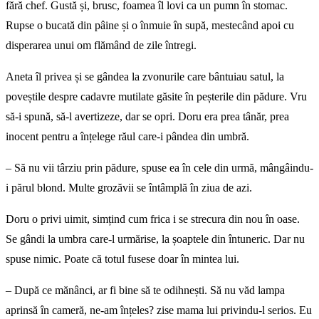
fără chef. Gustă și, brusc, foamea îl lovi ca un pumn în stomac.
Rupse o bucată din pâine și o înmuie în supă, mestecând apoi cu
disperarea unui om flămând de zile întregi.
Aneta îl privea și se gândea la zvonurile care bântuiau satul, la
poveștile despre cadavre mutilate găsite în peșterile din pădure. Vru
să-i spună, să-l avertizeze, dar se opri. Doru era prea tânăr, prea
inocent pentru a înțelege răul care-i pândea din umbră.
– Să nu vii târziu prin pădure, spuse ea în cele din urmă, mângâindu-
i părul blond. Multe grozăvii se întâmplă în ziua de azi.
Doru o privi uimit, simțind cum frica i se strecura din nou în oase.
Se gândi la umbra care-l urmărise, la șoaptele din întuneric. Dar nu
spuse nimic. Poate că totul fusese doar în mintea lui.
– După ce mănânci, ar fi bine să te odihnești. Să nu văd lampa
aprinsă în cameră, ne-am înțeles? zise mama lui privindu-l serios. Eu