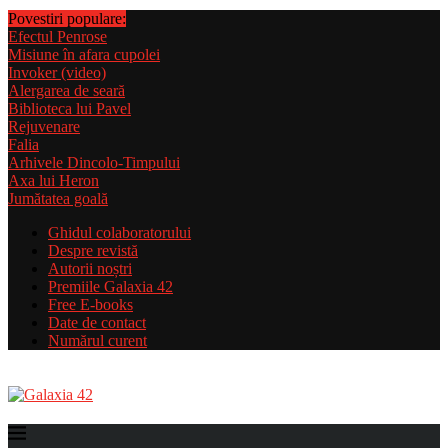
Povestiri populare:
Efectul Penrose
Misiune în afara cupolei
Invoker (video)
Alergarea de seară
Biblioteca lui Pavel
Rejuvenare
Falia
Arhivele Dincolo-Timpului
Axa lui Heron
Jumătatea goală
Ghidul colaboratorului
Despre revistă
Autorii noștri
Premiile Galaxia 42
Free E-books
Date de contact
Numărul curent