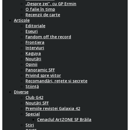
„Despre zei”, cu GP Ermin
O falie în timp
Recenzii de carte
Articole
Editoriale
Eseuri
Fandom off the record
Frontiera
Interviuri
Kaguya
Noutăți
Opinii
Panoramic SFF
Privind spre viitor
Recomandări, rețete și secrete
Știință
Diverse
Club G42
Noutăți SFF
Premiile revistei Galaxia 42
Special
Cenaclul ArtZONE SF Brăila
Știri