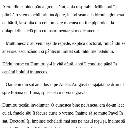
Aerul din cabinet părea greu, stătut, abia respirabil. Milițianul își
plimbă o vreme ochii prin încăpere, luând seama la biroul aglomerat
cu hârtii, la sobița din colț, în care mocnea un foc pipernicit, la
dulapul din sticlă plin cu instrumentar și medicamente.
– Mulțumesc c-ați venit așa de repede, explică doctorul, ridicându-se
anevoie, ascunzându-și pântecul umflat sub faldurile halatului.
Dădu noroc cu Dumitru și-l invită afară, apoi îl conduse până în
capătul holului întunecos.
– Oamenii din sat au adus-o pe Aneta. Au găsit-o agățată pe drumul
spre Poiana cu Lună, spuse el cu o voce gravă.
Dumitru tresări involuntar. O cunoștea bine pe Aneta, era de-un leat
cu el, fratele său îi făcuse curte o vreme, înainte să se mute Pavel în
sat. Doctorul își împinse ochelarii mai sus pe nasul roșu și, înainte să