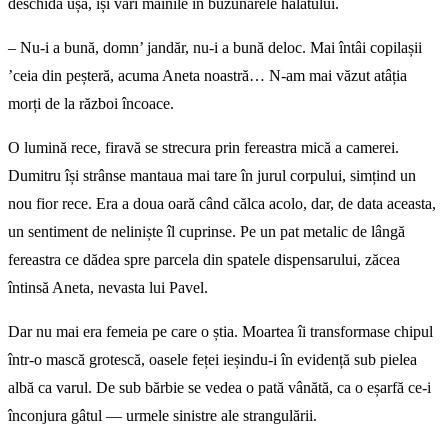
deschidă ușa, își vârî mâinile în buzunarele halatului.
– Nu-i a bună, domn’ jandăr, nu-i a bună deloc. Mai întâi copilașii
’ceia din peșteră, acuma Aneta noastră… N-am mai văzut atâția
morți de la război încoace.
O lumină rece, firavă se strecura prin fereastra mică a camerei.
Dumitru își strânse mantaua mai tare în jurul corpului, simțind un
nou fior rece. Era a doua oară când călca acolo, dar, de data aceasta,
un sentiment de neliniște îl cuprinse. Pe un pat metalic de lângă
fereastra ce dădea spre parcela din spatele dispensarului, zăcea
întinsă Aneta, nevasta lui Pavel.
Dar nu mai era femeia pe care o știa. Moartea îi transformase chipul
într-o mască grotescă, oasele feței ieșindu-i în evidență sub pielea
albă ca varul. De sub bărbie se vedea o pată vânătă, ca o eșarfă ce-i
înconjura gâtul — urmele sinistre ale strangulării.