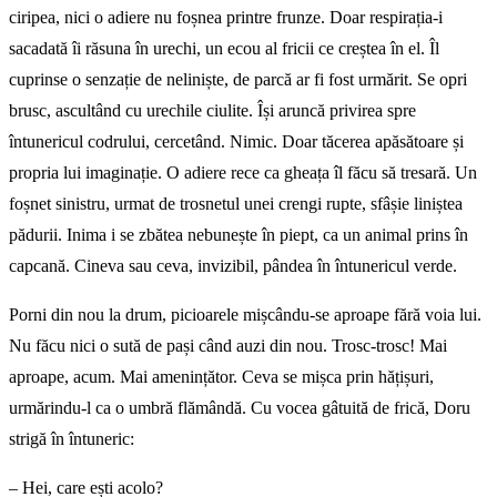
ciripea, nici o adiere nu foșnea printre frunze. Doar respirația-i
sacadată îi răsuna în urechi, un ecou al fricii ce creștea în el. Îl
cuprinse o senzație de neliniște, de parcă ar fi fost urmărit. Se opri
brusc, ascultând cu urechile ciulite. Își aruncă privirea spre
întunericul codrului, cercetând. Nimic. Doar tăcerea apăsătoare și
propria lui imaginație. O adiere rece ca gheața îl făcu să tresară. Un
foșnet sinistru, urmat de trosnetul unei crengi rupte, sfâșie liniștea
pădurii. Inima i se zbătea nebunește în piept, ca un animal prins în
capcană. Cineva sau ceva, invizibil, pândea în întunericul verde.
Porni din nou la drum, picioarele mișcându-se aproape fără voia lui.
Nu făcu nici o sută de pași când auzi din nou. Trosc-trosc! Mai
aproape, acum. Mai amenințător. Ceva se mișca prin hățișuri,
urmărindu-l ca o umbră flămândă. Cu vocea gâtuită de frică, Doru
strigă în întuneric:
– Hei, care ești acolo?