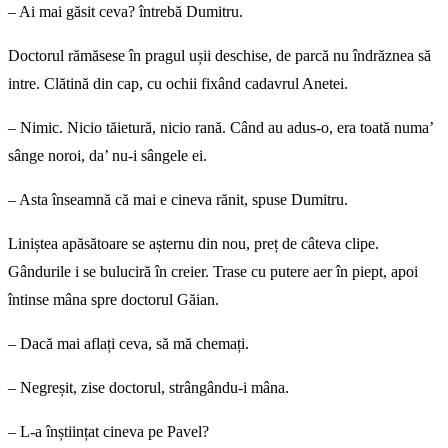
– Ai mai găsit ceva? întrebă Dumitru.
Doctorul rămăsese în pragul ușii deschise, de parcă nu îndrăznea să
intre. Clătină din cap, cu ochii fixând cadavrul Anetei.
– Nimic. Nicio tăietură, nicio rană. Când au adus-o, era toată numa’
sânge noroi, da’ nu-i sângele ei.
– Asta înseamnă că mai e cineva rănit, spuse Dumitru.
Liniștea apăsătoare se așternu din nou, preț de câteva clipe.
Gândurile i se buluciră în creier. Trase cu putere aer în piept, apoi
întinse mâna spre doctorul Găian.
– Dacă mai aflați ceva, să mă chemați.
– Negreșit, zise doctorul, strângându-i mâna.
– L-a înștiințat cineva pe Pavel?