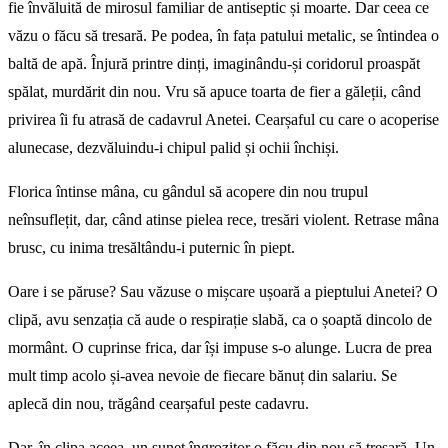
fie învăluită de mirosul familiar de antiseptic și moarte. Dar ceea ce
văzu o făcu să tresară. Pe podea, în fața patului metalic, se întindea o
baltă de apă. Înjură printre dinți, imaginându-și coridorul proaspăt
spălat, murdărit din nou. Vru să apuce toarta de fier a găleții, când
privirea îi fu atrasă de cadavrul Anetei. Cearșaful cu care o acoperise
alunecase, dezvăluindu-i chipul palid și ochii închiși.
Florica întinse mâna, cu gândul să acopere din nou trupul
neînsuflețit, dar, când atinse pielea rece, tresări violent. Retrase mâna
brusc, cu inima tresăltându-i puternic în piept.
Oare i se păruse? Sau văzuse o mișcare ușoară a pieptului Anetei? O
clipă, avu senzația că aude o respirație slabă, ca o șoaptă dincolo de
mormânt. O cuprinse frica, dar își impuse s-o alunge. Lucra de prea
mult timp acolo și-avea nevoie de fiecare bănuț din salariu. Se
aplecă din nou, trăgând cearșaful peste cadavru.
Dar, în clipa aceea, un sunet îngrozitor o făcu din nou să tresară. Un