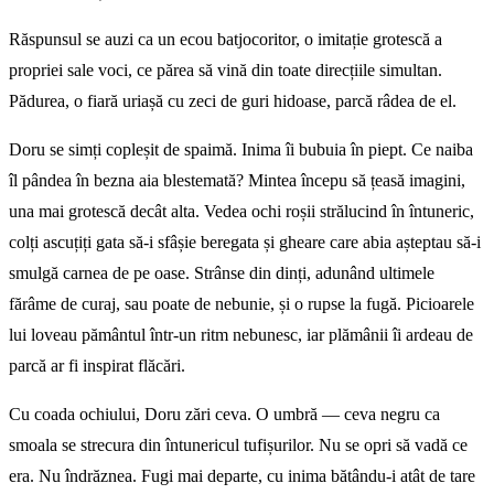
Răspunsul se auzi ca un ecou batjocoritor, o imitație grotescă a
propriei sale voci, ce părea să vină din toate direcțiile simultan.
Pădurea, o fiară uriașă cu zeci de guri hidoase, parcă râdea de el.
Doru se simți copleșit de spaimă. Inima îi bubuia în piept. Ce naiba
îl pândea în bezna aia blestemată? Mintea începu să țeasă imagini,
una mai grotescă decât alta. Vedea ochi roșii strălucind în întuneric,
colți ascuțiți gata să-i sfâșie beregata și gheare care abia așteptau să-i
smulgă carnea de pe oase. Strânse din dinți, adunând ultimele
fărâme de curaj, sau poate de nebunie, și o rupse la fugă. Picioarele
lui loveau pământul într-un ritm nebunesc, iar plămânii îi ardeau de
parcă ar fi inspirat flăcări.
Cu coada ochiului, Doru zări ceva. O umbră — ceva negru ca
smoala se strecura din întunericul tufișurilor. Nu se opri să vadă ce
era. Nu îndrăznea. Fugi mai departe, cu inima bătându-i atât de tare