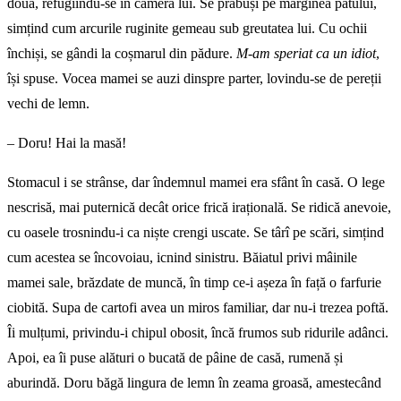
două, refugiindu-se în camera lui. Se prăbuși pe marginea patului,
simțind cum arcurile ruginite gemeau sub greutatea lui. Cu ochii
închiși, se gândi la coșmarul din pădure.
M-am speriat ca un idiot
,
își spuse. Vocea mamei se auzi dinspre parter, lovindu-se de pereții
vechi de lemn.
– Doru! Hai la masă!
Stomacul i se strânse, dar îndemnul mamei era sfânt în casă. O lege
nescrisă, mai puternică decât orice frică irațională. Se ridică anevoie,
cu oasele trosnindu-i ca niște crengi uscate. Se târî pe scări, simțind
cum acestea se încovoiau, icnind sinistru. Băiatul privi mâinile
mamei sale, brăzdate de muncă, în timp ce-i așeza în față o farfurie
ciobită. Supa de cartofi avea un miros familiar, dar nu-i trezea poftă.
Îi mulțumi, privindu-i chipul obosit, încă frumos sub ridurile adânci.
Apoi, ea îi puse alături o bucată de pâine de casă, rumenă și
aburindă. Doru băgă lingura de lemn în zeama groasă, amestecând