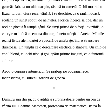
geamăt slab, ca un ultim suspin, răsună în cameră. Ochii moartei o
fixau, tulburi. Gura rece, vânătă, i se deschise, ca o rană hidoasă,
scoțând un sunet șoptit, de neînțeles. Florica încercă să țipe, dar un
nod de gheață îi astupă gâtul. Se simți prinsă de o forță invizibilă, o
energie malefică ce emana din corpul neînsuflețit al Anetei. Mâinile
reci și livide ale moartei o apucară de antebrațe, într-o strânsoare
dureroasă. Un junghi ca o descărcare electrică o străbătu. Un chip de
copil blond, cu ochi triști și goi, apăru printre imagini, ca o fantomă
a durerii.
Apoi, o cuprinse întunericul. Se prăbuși pe podeaua rece,
inconștientă, cu sufletul zdrobit de groază.
*
Dumitru sări din șa, cu o agilitate surprinzătoare pentru un om de
vârsta lui. Doamna Mateescu, profesoara de matematică, stătea în