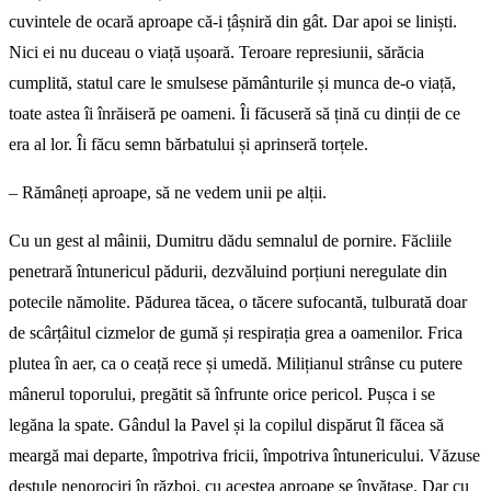
cuvintele de ocară aproape că-i țâșniră din gât. Dar apoi se liniști.
Nici ei nu duceau o viață ușoară. Teroare represiunii, sărăcia
cumplită, statul care le smulsese pământurile și munca de-o viață,
toate astea îi înrăiseră pe oameni. Îi făcuseră să țină cu dinții de ce
era al lor. Îi făcu semn bărbatului și aprinseră torțele.
– Rămâneți aproape, să ne vedem unii pe alții.
Cu un gest al mâinii, Dumitru dădu semnalul de pornire. Făcliile
penetrară întunericul pădurii, dezvăluind porțiuni neregulate din
potecile nămolite. Pădurea tăcea, o tăcere sufocantă, tulburată doar
de scârțâitul cizmelor de gumă și respirația grea a oamenilor. Frica
plutea în aer, ca o ceață rece și umedă. Milițianul strânse cu putere
mânerul toporului, pregătit să înfrunte orice pericol. Pușca i se
legăna la spate. Gândul la Pavel și la copilul dispărut îl făcea să
meargă mai departe, împotriva fricii, împotriva întunericului. Văzuse
destule nenorociri în război, cu acestea aproape se învățase. Dar cu