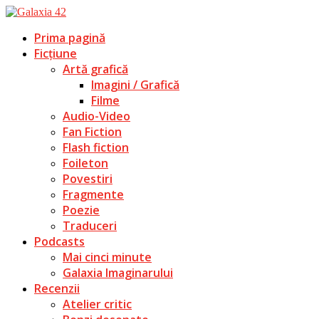
Prima pagină
Ficțiune
Artă grafică
Imagini / Grafică
Filme
Audio-Video
Fan Fiction
Flash fiction
Foileton
Povestiri
Fragmente
Poezie
Traduceri
Podcasts
Mai cinci minute
Galaxia Imaginarului
Recenzii
Atelier critic