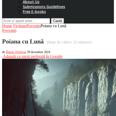
About Us
Submissions Guidelines
Free E-books
Caută
Home
Ficțiune
Povestiri
Poiana cu Lună
Povestiri
Poiana cu Lună
(timp de citire:
22
minute)
de
Marius Dichișan
29 decembrie 2024
Adaugă ca sursă preferată în Google