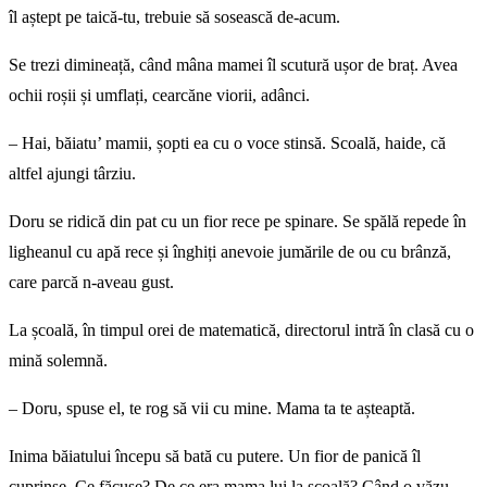
îl aștept pe taică-tu, trebuie să sosească de-acum.
Se trezi dimineață, când mâna mamei îl scutură ușor de braț. Avea
ochii roșii și umflați, cearcăne viorii, adânci.
– Hai, băiatu’ mamii, șopti ea cu o voce stinsă. Scoală, haide, că
altfel ajungi târziu.
Doru se ridică din pat cu un fior rece pe spinare. Se spălă repede în
ligheanul cu apă rece și înghiți anevoie jumările de ou cu brânză,
care parcă n-aveau gust.
La școală, în timpul orei de matematică, directorul intră în clasă cu o
mină solemnă.
– Doru, spuse el, te rog să vii cu mine. Mama ta te așteaptă.
Inima băiatului începu să bată cu putere. Un fior de panică îl
cuprinse. Ce făcuse? De ce era mama lui la școală? Când o văzu,