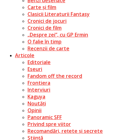
Benzi desenate
Carte și film
Clasicii Literaturii Fantasy
Cronici de jocuri
Cronici de film
„Despre zei”, cu GP Ermin
O falie în timp
Recenzii de carte
Articole
Editoriale
Eseuri
Fandom off the record
Frontiera
Interviuri
Kaguya
Noutăți
Opinii
Panoramic SFF
Privind spre viitor
Recomandări, rețete și secrete
Știință