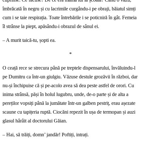
îmbrăcată în negru și cu lacrimile curgându-i pe obraji, băiatul simți
cum i se taie respirația. Toate întrebările i se poticniră în gât. Femeia
îl strânse la piept, apăsându-i obrazul de sânul ei.
– A murit taică-tu, șopti ea.
*
O ceață rece se strecura până pe treptele dispensarului, învăluindu-l
pe Dumitru ca într-un giulgiu. Văzuse destule grozăvii în război, dar
nu-și închipuise că și pe-acolo avea să dea peste astfel de orori. Cu
inima strânsă, păși în holul lugubru, unde, de-o parte și de alta a
pereților vopsiți până la jumătate într-un galben pestriț, erau așezate
scaune cu tapițeria ruptă. Ciocăni repezit în ușa de termopan și auzi
glasul hârâit al doctorului Găian.
– Hai, să trăiți, domn’ jandăr! Poftiți, intrați.