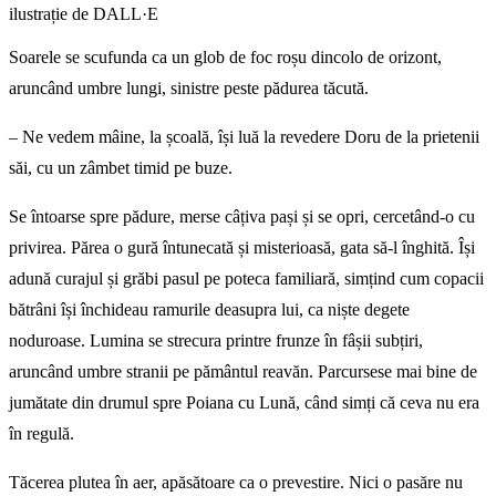
ilustrație de DALL·E
Soarele se scufunda ca un glob de foc roșu dincolo de orizont,
aruncând umbre lungi, sinistre peste pădurea tăcută.
– Ne vedem mâine, la școală, își luă la revedere Doru de la prietenii
săi, cu un zâmbet timid pe buze.
Se întoarse spre pădure, merse câțiva pași și se opri, cercetând-o cu
privirea. Părea o gură întunecată și misterioasă, gata să-l înghită. Își
adună curajul și grăbi pasul pe poteca familiară, simțind cum copacii
bătrâni își închideau ramurile deasupra lui, ca niște degete
noduroase. Lumina se strecura printre frunze în fâșii subțiri,
aruncând umbre stranii pe pământul reavăn. Parcursese mai bine de
jumătate din drumul spre Poiana cu Lună, când simți că ceva nu era
în regulă.
Tăcerea plutea în aer, apăsătoare ca o prevestire. Nici o pasăre nu