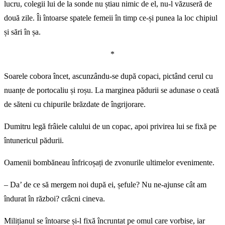
lucru, colegii lui de la sonde nu știau nimic de el, nu-l văzuseră de
două zile. Îi întoarse spatele femeii în timp ce-și punea la loc chipiul
și sări în șa.
*
Soarele cobora încet, ascunzându-se după copaci, pictând cerul cu
nuanțe de portocaliu și roșu. La marginea pădurii se adunase o ceată
de săteni cu chipurile brăzdate de îngrijorare.
Dumitru legă frâiele calului de un copac, apoi privirea lui se fixă pe
întunericul pădurii.
Oamenii bombăneau înfricoșați de zvonurile ultimelor evenimente.
– Da’ de ce să mergem noi după ei, șefule? Nu ne-ajunse cât am
îndurat în război? crâcni cineva.
Milițianul se întoarse și-l fixă încruntat pe omul care vorbise, iar