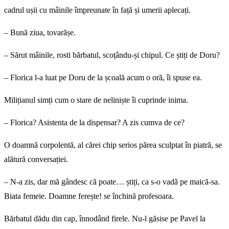
cadrul ușii cu mâinile împreunate în față și umerii aplecați.
– Bună ziua, tovarășe.
– Sărut mâinile, rosti bărbatul, scoțându-și chipul. Ce știți de Doru?
– Florica l-a luat pe Doru de la școală acum o oră, îi spuse ea.
Milițianul simți cum o stare de neliniște îi cuprinde inima.
– Florica? Asistenta de la dispensar? A zis cumva de ce?
O doamnă corpolentă, al cărei chip serios părea sculptat în piatră, se
alătură conversației.
– N-a zis, dar mă gândesc că poate… știți, ca s-o vadă pe maică-sa.
Biata femeie. Doamne ferește! se închină profesoara.
Bărbatul dădu din cap, înnodând firele. Nu-l găsise pe Pavel la