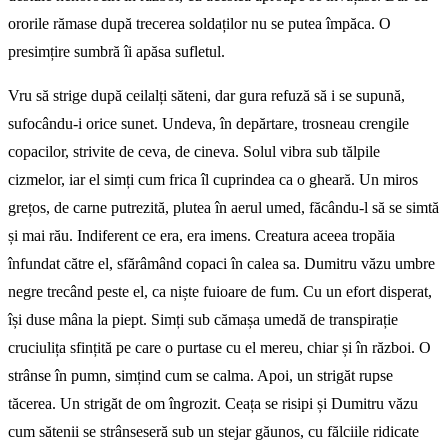
ororile rămase după trecerea soldaților nu se putea împăca. O
presimțire sumbră îi apăsa sufletul.
Vru să strige după ceilalți săteni, dar gura refuză să i se supună,
sufocându-i orice sunet. Undeva, în depărtare, trosneau crengile
copacilor, strivite de ceva, de cineva. Solul vibra sub tălpile
cizmelor, iar el simți cum frica îl cuprindea ca o gheară. Un miros
grețos, de carne putrezită, plutea în aerul umed, făcându-l să se simtă
și mai rău. Indiferent ce era, era imens. Creatura aceea tropăia
înfundat către el, sfărâmând copaci în calea sa. Dumitru văzu umbre
negre trecând peste el, ca niște fuioare de fum. Cu un efort disperat,
își duse mâna la piept. Simți sub cămașa umedă de transpirație
cruciulița sfințită pe care o purtase cu el mereu, chiar și în război. O
strânse în pumn, simțind cum se calma. Apoi, un strigăt rupse
tăcerea. Un strigăt de om îngrozit. Ceața se risipi și Dumitru văzu
cum sătenii se strânseseră sub un stejar găunos, cu fălciile ridicate