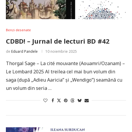
Benzi desenate
CDBD! – Jurnal de lecturi BD #42
de
Eduard Pandele
10 noiembrie 2025
Thorgal Sage – La cité mouvante (Aouamri/Ozanam) –
Le Lombard 2025 Al treilea cel mai bun volum din
saga (după „Adieu Aaricia” și „Wendigo”) seamănă cu
un volum din seria …