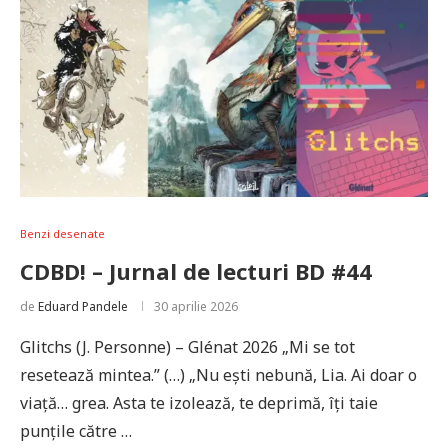
Benzi desenate
CDBD! – Jurnal de lecturi BD #44
de
Eduard Pandele
30 aprilie 2026
Glitchs (J. Personne) – Glénat 2026 „Mi se tot
resetează mintea.” (…) „Nu ești nebună, Lia. Ai doar o
viață… grea. Asta te izolează, te deprimă, îți taie
punțile către …