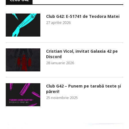
Club G42: E-51741 de Teodora Matei
27 aprilie 2026
Cristian Vicol, invitat Galaxia 42 pe
Discord
28 ianuarie 2026
Club G42 – Punem pe tarabă texte și
păreri!
25 noiembrie 2025