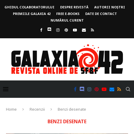
GHIDUL COLABORATORULUI
DESPRE REVISTĂ
AUTORII NOȘTRI
PREMIILE GALAXIA 42
FREE E-BOOKS
DATE DE CONTACT
NUMĂRUL CURENT
Home
Recenzii
Benzi desenate
BENZI DESENATE