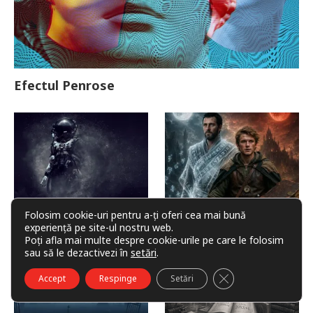
Efectul Penrose
Folosim cookie-uri pentru a-ți oferi cea mai bună
Misiune în afara cupolei
Invoker (video)
experiență pe site-ul nostru web.
Poți afla mai multe despre cookie-urile pe care le folosim
sau să le dezactivezi în
setări
.
CLOSE GDPR COO
Accept
Respinge
Setări