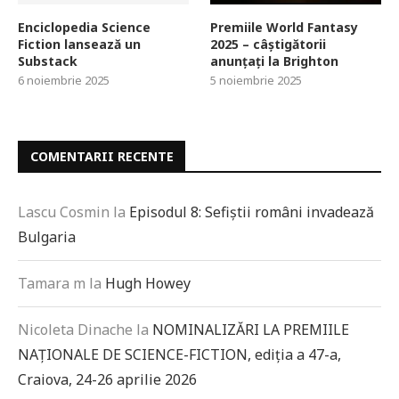
Enciclopedia Science
Premiile World Fantasy
Fiction lansează un
2025 – câștigătorii
Substack
anunțați la Brighton
6 noiembrie 2025
5 noiembrie 2025
COMENTARII RECENTE
Lascu Cosmin
la
Episodul 8: Sefiștii români invadează
Bulgaria
Tamara m
la
Hugh Howey
Nicoleta Dinache
la
NOMINALIZĂRI LA PREMIILE
NAȚIONALE DE SCIENCE-FICTION, ediția a 47-a,
Craiova, 24-26 aprilie 2026