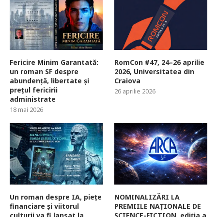
Fericire Minim Garantată:
RomCon #47, 24–26 aprilie
un roman SF despre
2026, Universitatea din
abundență, libertate și
Craiova
prețul fericirii
26 aprilie 2026
administrate
18 mai 2026
Un roman despre IA, piețe
NOMINALIZĂRI LA
financiare și viitorul
PREMIILE NAȚIONALE DE
culturii va fi lansat la
SCIENCE-FICTION, ediția a