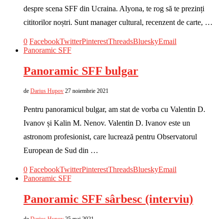
despre scena SFF din Ucraina. Alyona, te rog să te prezinți
cititorilor noștri. Sunt manager cultural, recenzent de carte, …
0
Facebook
Twitter
Pinterest
Threads
Bluesky
Email
Panoramic SFF
Panoramic SFF bulgar
de
Darius Hupov
27 noiembrie 2021
Pentru panoramicul bulgar, am stat de vorba cu Valentin D.
Ivanov și Kalin M. Nenov. Valentin D. Ivanov este un
astronom profesionist, care lucrează pentru Observatorul
European de Sud din …
0
Facebook
Twitter
Pinterest
Threads
Bluesky
Email
Panoramic SFF
Panoramic SFF sârbesc (interviu)