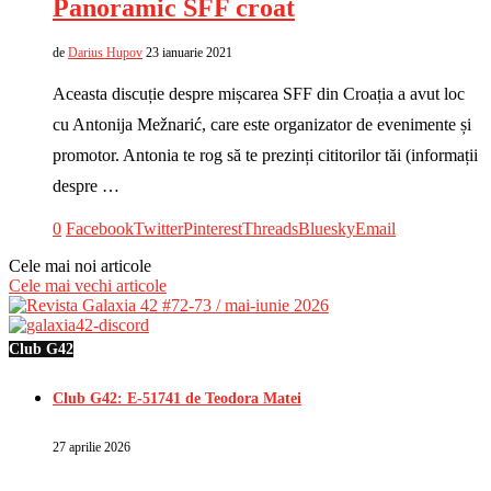
Panoramic SFF croat
de
Darius Hupov
23 ianuarie 2021
Aceasta discuție despre mișcarea SFF din Croația a avut loc
cu Antonija Mežnarić, care este organizator de evenimente și
promotor. Antonia te rog să te prezinți cititorilor tăi (informații
despre …
0
Facebook
Twitter
Pinterest
Threads
Bluesky
Email
Cele mai noi articole
Cele mai vechi articole
Club G42
Club G42: E-51741 de Teodora Matei
27 aprilie 2026