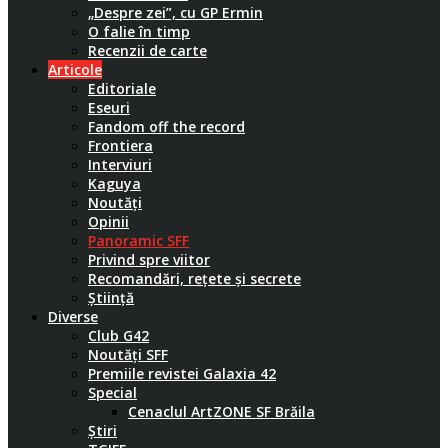
„Despre zei”, cu GP Ermin
O falie în timp
Recenzii de carte
Articole
Editoriale
Eseuri
Fandom off the record
Frontiera
Interviuri
Kaguya
Noutăți
Opinii
Panoramic SFF
Privind spre viitor
Recomandări, rețete și secrete
Știință
Diverse
Club G42
Noutăți SFF
Premiile revistei Galaxia 42
Special
Cenaclul ArtZONE SF Brăila
Știri