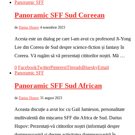
Panoramic SFF
Panoramic SFF Sud Coreean
de
Darius Hupov
4 noiembrie 2023
Acesta este un dialog pe care l-am avut cu profesorul Ji-Yong
Lee din Coreea de Sud despre science-fiction și fantasy în
Coreea. Vă rugăm să vă prezentați cititorilor noștri. Mă …
0
Facebook
Twitter
Pinterest
Threads
Bluesky
Email
Panoramic SFF
Panoramic SFF Sud African
de
Darius Hupov
31 august 2023
Aceasta discuție a avut loc cu Gail Jamieson, personalitate
multivalentă din mișcarea SFF din Africa de Sud. Darius
Hupov: Prezentați-vă cititorilor noștri (informații despre
dumneavoastră și despre activitatea dumneavoastră în …