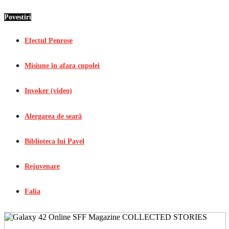
Povestiri
Efectul Penrose
Misiune în afara cupolei
Invoker (video)
Alergarea de seară
Biblioteca lui Pavel
Rejuvenare
Falia