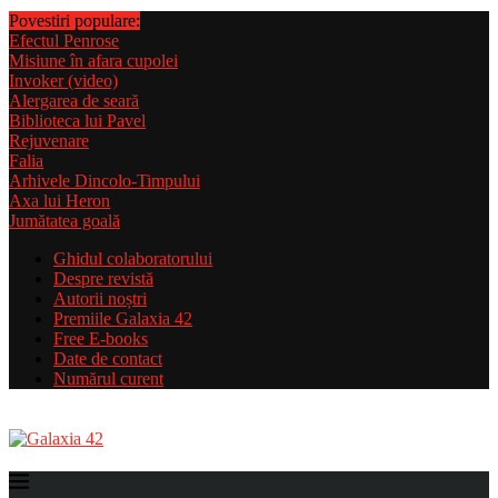
Povestiri populare:
Efectul Penrose
Misiune în afara cupolei
Invoker (video)
Alergarea de seară
Biblioteca lui Pavel
Rejuvenare
Falia
Arhivele Dincolo-Timpului
Axa lui Heron
Jumătatea goală
Ghidul colaboratorului
Despre revistă
Autorii noștri
Premiile Galaxia 42
Free E-books
Date de contact
Numărul curent