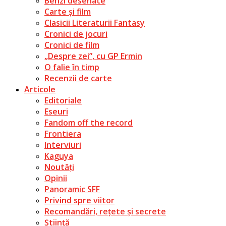
Benzi desenate
Carte și film
Clasicii Literaturii Fantasy
Cronici de jocuri
Cronici de film
„Despre zei”, cu GP Ermin
O falie în timp
Recenzii de carte
Articole
Editoriale
Eseuri
Fandom off the record
Frontiera
Interviuri
Kaguya
Noutăți
Opinii
Panoramic SFF
Privind spre viitor
Recomandări, rețete și secrete
Știință