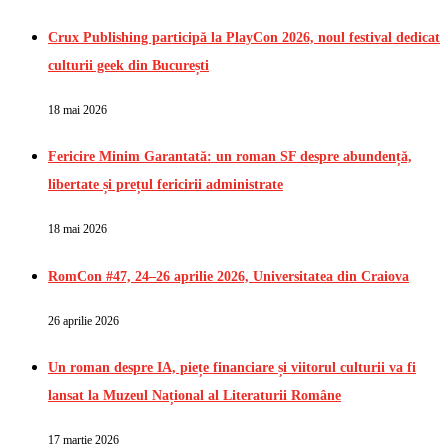
Crux Publishing participă la PlayCon 2026, noul festival dedicat
culturii geek din București
18 mai 2026
Fericire Minim Garantată: un roman SF despre abundență,
libertate și prețul fericirii administrate
18 mai 2026
RomCon #47, 24–26 aprilie 2026, Universitatea din Craiova
26 aprilie 2026
Un roman despre IA, piețe financiare și viitorul culturii va fi
lansat la Muzeul Național al Literaturii Române
17 martie 2026