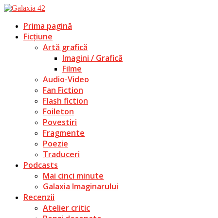
Prima pagină
Ficțiune
Artă grafică
Imagini / Grafică
Filme
Audio-Video
Fan Fiction
Flash fiction
Foileton
Povestiri
Fragmente
Poezie
Traduceri
Podcasts
Mai cinci minute
Galaxia Imaginarului
Recenzii
Atelier critic