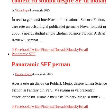
context cu studiul despre SF-ul indian
de
Victor Popa
4 noiembrie 2025
În revista germană InterNova – International Science Fiction,
care este un offspring al publicației germane Nova, fondată în
2005, a apărut studiul amplu „Indian Science Fiction: A Brief
Review”, semnat …
0
Facebook
Twitter
Pinterest
Threads
Bluesky
Email
Panoramic SFF
Panoramic SFF peruan
de
Darius Hupov
4 noiembrie 2023
Acesta este un dialog cu Poldark Mego, despre lumea Science
Fiction și Fantasy din Peru. Vă rugăm să vă prezentați
cititorilor noștri. Numele meu este Poldark Mego și sunt: • …
0
Facebook
Twitter
Pinterest
Threads
Bluesky
Email