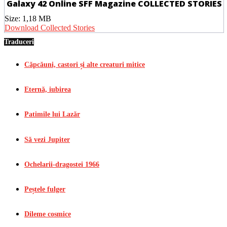
Galaxy 42 Online SFF Magazine COLLECTED STORIES
Size:
1,18 MB
Download Collected Stories
Traduceri
Căpcăuni, castori și alte creaturi mitice
Eternă, iubirea
Patimile lui Lazăr
Să vezi Jupiter
Ochelarii-dragostei 1966
Peștele fulger
Dileme cosmice