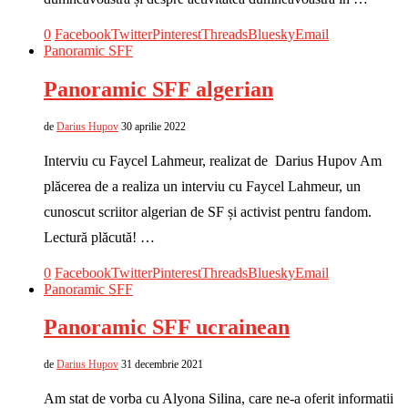
0
Facebook
Twitter
Pinterest
Threads
Bluesky
Email
Panoramic SFF
Panoramic SFF algerian
de
Darius Hupov
30 aprilie 2022
Interviu cu Faycel Lahmeur, realizat de Darius Hupov Am
plăcerea de a realiza un interviu cu Faycel Lahmeur, un
cunoscut scriitor algerian de SF și activist pentru fandom.
Lectură plăcută! …
0
Facebook
Twitter
Pinterest
Threads
Bluesky
Email
Panoramic SFF
Panoramic SFF ucrainean
de
Darius Hupov
31 decembrie 2021
Am stat de vorba cu Alyona Silina, care ne-a oferit informatii