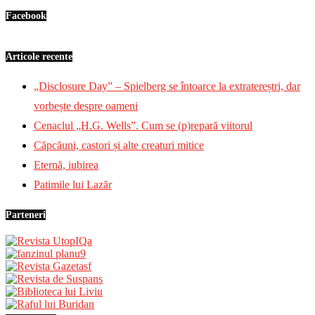
Facebook
Articole recente
„Disclosure Day” – Spielberg se întoarce la extratereștri, dar
vorbește despre oameni
Cenaclul „H.G. Wells”. Cum se (p)repară viitorul
Căpcăuni, castori și alte creaturi mitice
Eternă, iubirea
Patimile lui Lazăr
Parteneri