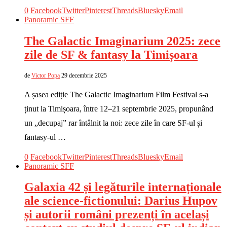
0
Facebook
Twitter
Pinterest
Threads
Bluesky
Email
Panoramic SFF
The Galactic Imaginarium 2025: zece
zile de SF & fantasy la Timișoara
de
Victor Popa
29 decembrie 2025
A șasea ediție The Galactic Imaginarium Film Festival s-a
ținut la Timișoara, între 12–21 septembrie 2025, propunând
un „decupaj” rar întâlnit la noi: zece zile în care SF-ul și
fantasy-ul …
0
Facebook
Twitter
Pinterest
Threads
Bluesky
Email
Panoramic SFF
Galaxia 42 și legăturile internaționale
ale science-fictionului: Darius Hupov
și autorii români prezenți în același