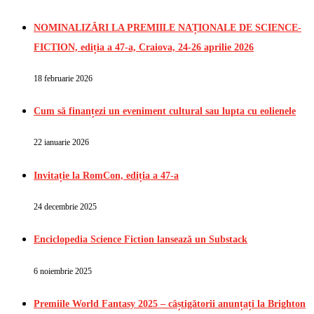
NOMINALIZĂRI LA PREMIILE NAȚIONALE DE SCIENCE-
FICTION, ediția a 47-a, Craiova, 24-26 aprilie 2026
18 februarie 2026
Cum să finanțezi un eveniment cultural sau lupta cu eolienele
22 ianuarie 2026
Invitație la RomCon, ediția a 47-a
24 decembrie 2025
Enciclopedia Science Fiction lansează un Substack
6 noiembrie 2025
Premiile World Fantasy 2025 – câștigătorii anunțați la Brighton