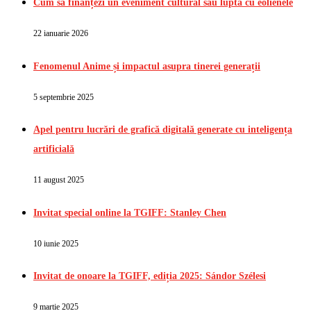
Cum să finanțezi un eveniment cultural sau lupta cu eolienele
22 ianuarie 2026
Fenomenul Anime și impactul asupra tinerei generații
5 septembrie 2025
Apel pentru lucrări de grafică digitală generate cu inteligența
artificială
11 august 2025
Invitat special online la TGIFF: Stanley Chen
10 iunie 2025
Invitat de onoare la TGIFF, ediția 2025: Sándor Szélesi
9 martie 2025