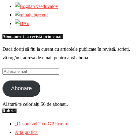
Abonament la revistă prin email
Dacă doriți să fiți la curent cu articolele publicate în revistă, scrieți,
vă rugăm, adresa de email pentru a vă abona.
Adresă
email
Abonare
Alătură-te celorlalți 56 de abonați.
Rubrici
„Despre zei”, cu GP Ermin
Artă grafică