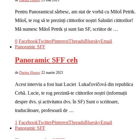
de
Darius Hupov
25 mai 2021
Pentru Panoramicul sârbesc, am stat de vorbă cu Miloš Petrik.
Miloš, te rog să te prezinți cititorilor noștri Salutări cititorilor!
Mă numesc Miloš Petrik și sunt fan SF, scriitor de …
0
Facebook
Twitter
Pinterest
Threads
Bluesky
Email
Panoramic SFF
Panoramic SFF ceh
de
Darius Hupov
22 martie 2021
Acest interviu a fost luat Luciei Lukačovičová din republica
Cehă. Lucie, te rog prezintă-te cititorilor noștri (informații
despre dvs. și activitatea dvs. în SF) Sunt o scriitoare,
traducătoare, profesoară de …
1
Facebook
Twitter
Pinterest
Threads
Bluesky
Email
Panoramic SFF