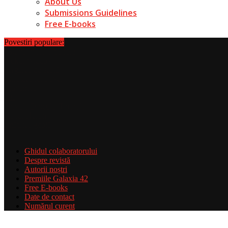
About Us
Submissions Guidelines
Free E-books
Povestiri populare:
Ghidul colaboratorului
Despre revistă
Autorii noștri
Premiile Galaxia 42
Free E-books
Date de contact
Numărul curent