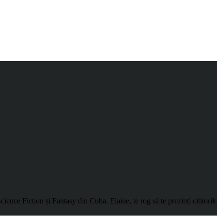
nce Fiction și Fantasy din Cuba. Elaine, te rog să te prezinți cititoril