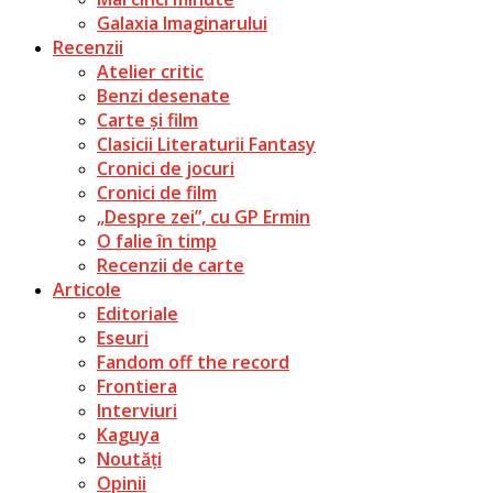
Galaxia Imaginarului
Recenzii
Atelier critic
Benzi desenate
Carte și film
Clasicii Literaturii Fantasy
Cronici de jocuri
Cronici de film
„Despre zei”, cu GP Ermin
O falie în timp
Recenzii de carte
Articole
Editoriale
Eseuri
Fandom off the record
Frontiera
Interviuri
Kaguya
Noutăți
Opinii