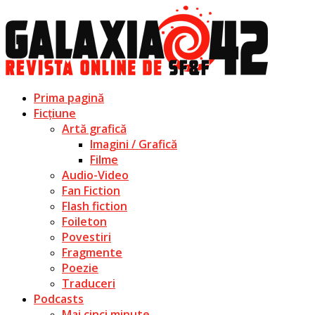
Prima pagină
Ficțiune
Artă grafică
Imagini / Grafică
Filme
Audio-Video
Fan Fiction
Flash fiction
Foileton
Povestiri
Fragmente
Poezie
Traduceri
Podcasts
Mai cinci minute