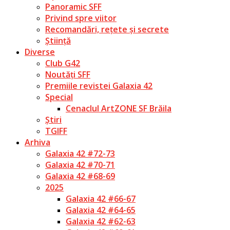
Panoramic SFF
Privind spre viitor
Recomandări, rețete și secrete
Știință
Diverse
Club G42
Noutăți SFF
Premiile revistei Galaxia 42
Special
Cenaclul ArtZONE SF Brăila
Știri
TGIFF
Arhiva
Galaxia 42 #72-73
Galaxia 42 #70-71
Galaxia 42 #68-69
2025
Galaxia 42 #66-67
Galaxia 42 #64-65
Galaxia 42 #62-63