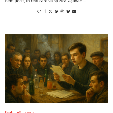
nemijlocit, în real care va să zică. Așadar: …
Fandom off the record