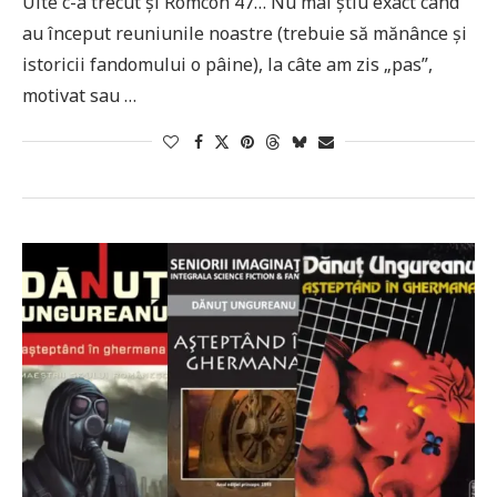
Uite c-a trecut și Romcon 47… Nu mai știu exact când
au început reuniunile noastre (trebuie să mănânce și
istoricii fandomului o pâine), la câte am zis „pas”,
motivat sau …