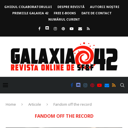
GHIDUL COLABORATORULUI
DESPRE REVISTĂ
AUTORII NOȘTRI
PREMIILE GALAXIA 42
FREE E-BOOKS
DATE DE CONTACT
NUMĂRUL CURENT
Home
Articole
Fandom off the record
FANDOM OFF THE RECORD