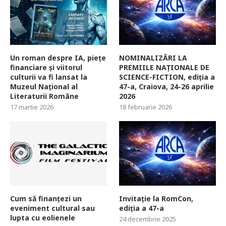
Un roman despre IA, piețe
NOMINALIZĂRI LA
financiare și viitorul
PREMIILE NAȚIONALE DE
culturii va fi lansat la
SCIENCE-FICTION, ediția a
Muzeul Național al
47-a, Craiova, 24-26 aprilie
Literaturii Române
2026
17 martie 2026
18 februarie 2026
Cum să finanțezi un
Invitație la RomCon,
eveniment cultural sau
ediția a 47-a
lupta cu eolienele
24 decembrie 2025