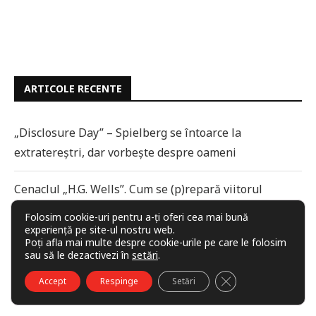
ARTICOLE RECENTE
„Disclosure Day” – Spielberg se întoarce la
extratereștri, dar vorbește despre oameni
Cenaclul „H.G. Wells”. Cum se (p)repară viitorul
Folosim cookie-uri pentru a-ți oferi cea mai bună
Căpcăuni, castori și alte creaturi mitice
experiență pe site-ul nostru web.
Poți afla mai multe despre cookie-urile pe care le folosim
sau să le dezactivezi în
setări
.
Eternă, iubirea
CLOSE GDPR COO
Accept
Respinge
Setări
Patimile lui Lazăr