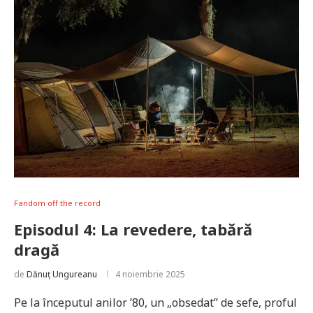
Fandom off the record
Episodul 4: La revedere, tabără
dragă
de
Dănuț Ungureanu
4 noiembrie 2025
Pe la începutul anilor ’80, un „obsedat” de sefe, proful