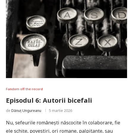
Fandom off the record
Episodul 6: Autorii bicefali
de
Dănuț Ungureanu
5 martie 2026
Nu, sefeurile românești născocite în colaborare, fie
ele schițe, povestiri, ori romane, palpitante, sau