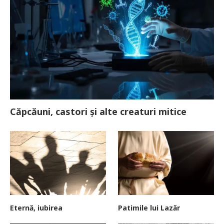
Căpcăuni, castori și alte creaturi mitice
Eternă, iubirea
Patimile lui Lazăr