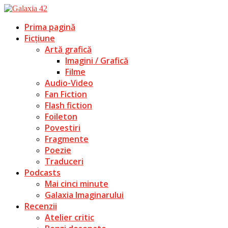
Prima pagină
Ficțiune
Artă grafică
Imagini / Grafică
Filme
Audio-Video
Fan Fiction
Flash fiction
Foileton
Povestiri
Fragmente
Poezie
Traduceri
Podcasts
Mai cinci minute
Galaxia Imaginarului
Recenzii
Atelier critic