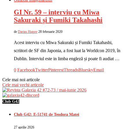
GI Nr. 59 – interviu cu Miwa
Sakuraki și Fumiki Takahashi
de
Darius Hupov
28 februarie 2020
Acest interviu cu Miwa Sakuraki și Fumiki Takahashi,
scriitori de SF din Japonia, a fost luat la Worldcon 2019, în
Dublin. Interviul este in limba engleză și poate fi audiat …
0
Facebook
Twitter
Pinterest
Threads
Bluesky
Email
Cele mai noi articole
Cele mai vechi articole
Club G42
Club G42: E-51741 de Teodora Matei
27 aprilie 2026