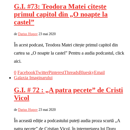
G.I. #73: Teodora Matei citește
primul capitol din „O noapte la
castel”
de
Darius Hupov
23 mai 2020
În acest podcast, Teodora Matei citește primul capitol din
cartea sa „O noapte la castel” Pentru a audia podcastul, click
aici.
0
Facebook
Twitter
Pinterest
Threads
Bluesky
Email
Galaxia Imaginarului
G.I. # 72 : „A patra pecete” de Cristi
Vicol
de
Darius Hupov
23 mai 2020
În această ediție a podcastului puteți audia proza scurtă „A
patra pecete” de Cristian Vicol, în interpretarea lui Doru