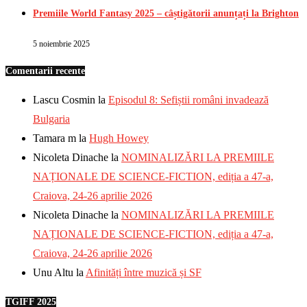
Premiile World Fantasy 2025 – câștigătorii anunțați la Brighton
5 noiembrie 2025
Comentarii recente
Lascu Cosmin
la
Episodul 8: Sefiștii români invadează
Bulgaria
Tamara m
la
Hugh Howey
Nicoleta Dinache
la
NOMINALIZĂRI LA PREMIILE
NAȚIONALE DE SCIENCE-FICTION, ediția a 47-a,
Craiova, 24-26 aprilie 2026
Nicoleta Dinache
la
NOMINALIZĂRI LA PREMIILE
NAȚIONALE DE SCIENCE-FICTION, ediția a 47-a,
Craiova, 24-26 aprilie 2026
Unu Altu
la
Afinități între muzică și SF
TGIFF 2025