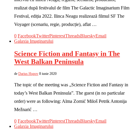
realizat după festivalul de film The Galactic Imaginarium Film
Festival, ediția 2022. Ilinca Neagu realizează filmul SF The
Voyager (scenariu, regie, producție), aflat …
0
Facebook
Twitter
Pinterest
Threads
Bluesky
Email
Galaxia Imaginarului
Science Fiction and Fantasy in The
West Balkan Peninsula
de
Darius Hupov
8 iunie 2020
The topic of the meeting was „Science Fiction and Fantasy in
today’s West Balkan Peninsula”. The guest (in no particular
order) were as following: Alma Zornić Miloš Petrik Antonija
Mežnarić …
0
Facebook
Twitter
Pinterest
Threads
Bluesky
Email
Galaxia Imaginarului