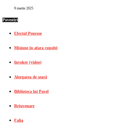
9 martie 2025
Povestiri
Efectul Penrose
Misiune în afara cupolei
Invoker (video)
Alergarea de seară
Biblioteca lui Pavel
Rejuvenare
Falia