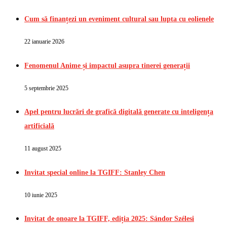
Cum să finanțezi un eveniment cultural sau lupta cu eolienele
22 ianuarie 2026
Fenomenul Anime și impactul asupra tinerei generații
5 septembrie 2025
Apel pentru lucrări de grafică digitală generate cu inteligența
artificială
11 august 2025
Invitat special online la TGIFF: Stanley Chen
10 iunie 2025
Invitat de onoare la TGIFF, ediția 2025: Sándor Szélesi