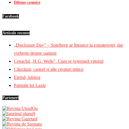
Dileme cosmice
Facebook
Articole recente
„Disclosure Day” – Spielberg se întoarce la extratereștri, dar
vorbește despre oameni
Cenaclul „H.G. Wells”. Cum se (p)repară viitorul
Căpcăuni, castori și alte creaturi mitice
Eternă, iubirea
Patimile lui Lazăr
Parteneri