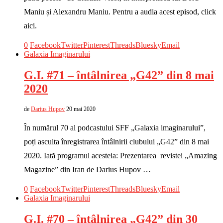
Maniu și Alexandru Maniu. Pentru a audia acest episod, click
aici.
0
Facebook
Twitter
Pinterest
Threads
Bluesky
Email
Galaxia Imaginarului
G.I. #71 – întâlnirea „G42” din 8 mai
2020
de
Darius Hupov
20 mai 2020
În numărul 70 al podcastului SFF „Galaxia imaginarului”,
poți asculta înregistrarea întâlnirii clubului „G42” din 8 mai
2020. Iată programul acesteia: Prezentarea revistei „Amazing
Magazine” din Iran de Darius Hupov …
0
Facebook
Twitter
Pinterest
Threads
Bluesky
Email
Galaxia Imaginarului
G.I. #70 – întâlnirea „G42” din 30