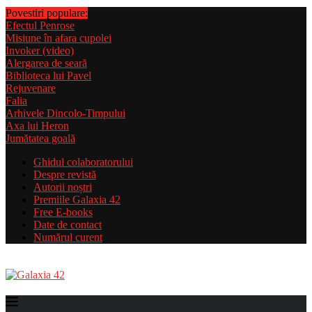
Povestiri populare:
Efectul Penrose
Misiune în afara cupolei
Invoker (video)
Alergarea de seară
Biblioteca lui Pavel
Rejuvenare
Falia
Arhivele Dincolo-Timpului
Axa lui Heron
Jumătatea goală
Ghidul colaboratorului
Despre revistă
Autorii noștri
Premiile Galaxia 42
Free E-books
Date de contact
Numărul curent