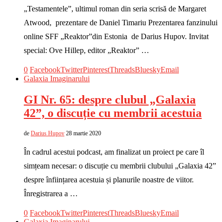
„Testamentele”, ultimul roman din seria scrisă de Margaret
Atwood, prezentare de Daniel Timariu Prezentarea fanzinului
online SFF „Reaktor”din Estonia de Darius Hupov. Invitat
special: Ove Hillep, editor „Reaktor” …
0
Facebook
Twitter
Pinterest
Threads
Bluesky
Email
Galaxia Imaginarului
GI Nr. 65: despre clubul „Galaxia
42”, o discuție cu membrii acestuia
de
Darius Hupov
28 martie 2020
În cadrul acestui podcast, am finalizat un proiect pe care îl
simțeam necesar: o discuție cu membrii clubului „Galaxia 42”
despre înființarea acestuia și planurile noastre de viitor.
Înregistrarea a …
0
Facebook
Twitter
Pinterest
Threads
Bluesky
Email
Galaxia Imaginarului