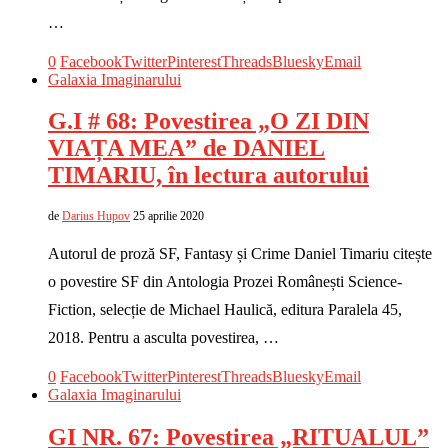
…
0
Facebook
Twitter
Pinterest
Threads
Bluesky
Email
Galaxia Imaginarului
G.I # 68: Povestirea „O ZI DIN
VIAȚA MEA” de DANIEL
TIMARIU, în lectura autorului
de
Darius Hupov
25 aprilie 2020
Autorul de proză SF, Fantasy și Crime Daniel Timariu citește
o povestire SF din Antologia Prozei Românești Science-
Fiction, selecție de Michael Haulică, editura Paralela 45,
2018. Pentru a asculta povestirea, …
0
Facebook
Twitter
Pinterest
Threads
Bluesky
Email
Galaxia Imaginarului
GI NR. 67: Povestirea „RITUALUL”