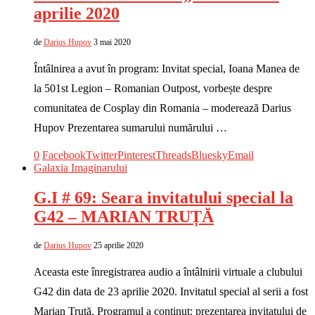
aprilie 2020
de
Darius Hupov
3 mai 2020
Întâlnirea a avut în program: Invitat special, Ioana Manea de
la 501st Legion – Romanian Outpost, vorbește despre
comunitatea de Cosplay din Romania – moderează Darius
Hupov Prezentarea sumarului numărului …
0
Facebook
Twitter
Pinterest
Threads
Bluesky
Email
Galaxia Imaginarului
G.I # 69: Seara invitatului special la
G42 – MARIAN TRUȚĂ
de
Darius Hupov
25 aprilie 2020
Aceasta este înregistrarea audio a întâlnirii virtuale a clubului
G42 din data de 23 aprilie 2020. Invitatul special al serii a fost
Marian Truță. Programul a conținut: prezentarea invitatului de