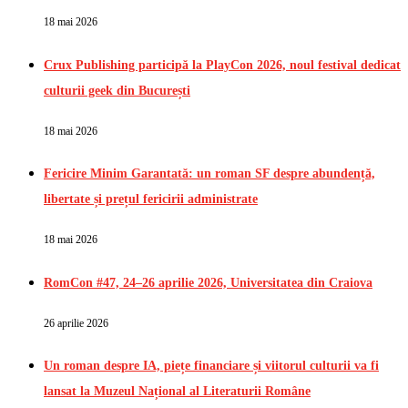
18 mai 2026
Crux Publishing participă la PlayCon 2026, noul festival dedicat
culturii geek din București
18 mai 2026
Fericire Minim Garantată: un roman SF despre abundență,
libertate și prețul fericirii administrate
18 mai 2026
RomCon #47, 24–26 aprilie 2026, Universitatea din Craiova
26 aprilie 2026
Un roman despre IA, piețe financiare și viitorul culturii va fi
lansat la Muzeul Național al Literaturii Române