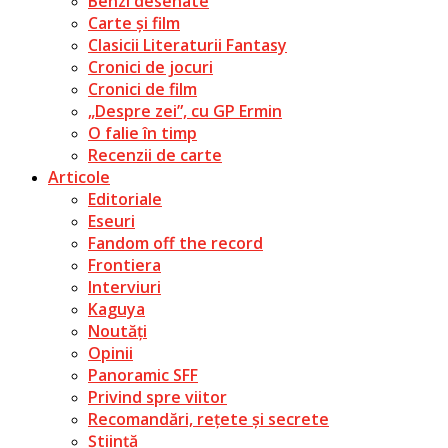
Benzi desenate
Carte și film
Clasicii Literaturii Fantasy
Cronici de jocuri
Cronici de film
„Despre zei”, cu GP Ermin
O falie în timp
Recenzii de carte
Articole
Editoriale
Eseuri
Fandom off the record
Frontiera
Interviuri
Kaguya
Noutăți
Opinii
Panoramic SFF
Privind spre viitor
Recomandări, rețete și secrete
Știință