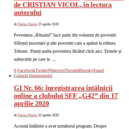
de CRISTIAN VICOL, în lectura
autorului
de
Darius Hupov
25 aprilie 2020
Povestirea „Ritualul” face parte din volumul de povestiti
Sfârștul inocenței și alte povestiri care a apărut la editura
Tritonic. Puteți audia povestirea făcând click aici. Temele și
subiectele pe care le …
0
Facebook
Twitter
Pinterest
Threads
Bluesky
Email
Galaxia Imaginarului
GI Nr. 66: înregistrarea întâlnirii
online a clubului SFF „G42” din 17
aprilie 2020
de
Darius Hupov
25 aprilie 2020
Această întâlnire a avut următorul program: Despre