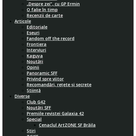
„Despre zei”, cu GP Ermin
O falie în timp
Recenzii de carte
Articole
Editoriale
Eseuri
Fandom off the record
Frontiera
Interviuri
Kaguya
Noutăți
Opinii
Panoramic SFF
Privind spre viitor
Recomandări, rețete și secrete
Știință
Diverse
Club G42
Noutăți SFF
Premiile revistei Galaxia 42
Special
Cenaclul ArtZONE SF Brăila
Știri