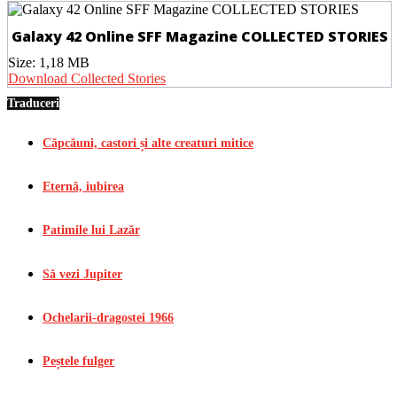
Galaxy 42 Online SFF Magazine COLLECTED STORIES
Size:
1,18 MB
Download Collected Stories
Traduceri
Căpcăuni, castori și alte creaturi mitice
Eternă, iubirea
Patimile lui Lazăr
Să vezi Jupiter
Ochelarii-dragostei 1966
Peștele fulger