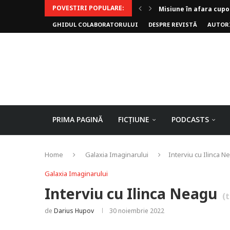
POVESTIRI POPULARE:
Misiune în afara cupo
GHIDUL COLABORATORULUI
DESPRE REVISTĂ
AUTOR
Invoker (video)
Alergarea de seară
Biblioteca lui Pavel
Rejuvenare
Falia
Arhivele Dincolo-Timp
Axa lui Heron
Jumătatea goală
PRIMA PAGINĂ
FICȚIUNE
PODCASTS
Home
Galaxia Imaginarului
Interviu cu Ilinca N
Galaxia Imaginarului
Interviu cu Ilinca Neagu
(
de
Darius Hupov
30 noiembrie 2022