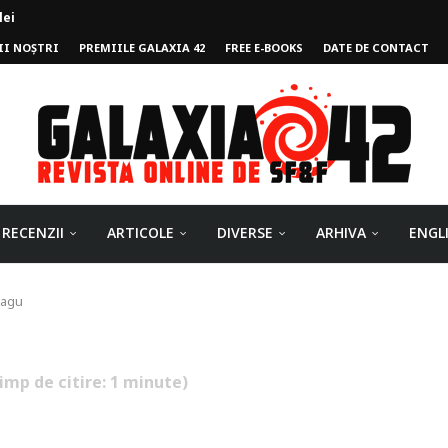
lei
II NOȘTRI
PREMIILE GALAXIA 42
FREE E-BOOKS
DATE DE CONTACT
ului
RECENZII
ARTICOLE
DIVERSE
ARHIVA
ENGL
eagu
timp de citire:
1
minute)