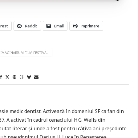
erest
Reddit
Email
Imprimare
 IMAGINARIUM FILM FESTIVAL
sie medic dentist. Activează în domeniul SF ca fan din
7. A activat în cadrul cenaclului H.G. Wells din
utat literar și unde a fost pentru câțiva ani președinte
 sub pseudonimul Darius H. Luca în Renașterea