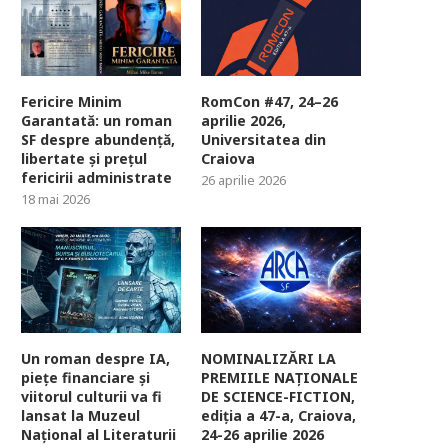
Fericire Minim
RomCon #47, 24–26
Garantată: un roman
aprilie 2026,
SF despre abundență,
Universitatea din
libertate și prețul
Craiova
fericirii administrate
26 aprilie 2026
18 mai 2026
Un roman despre IA,
NOMINALIZĂRI LA
piețe financiare și
PREMIILE NAȚIONALE
viitorul culturii va fi
DE SCIENCE-FICTION,
lansat la Muzeul
ediția a 47-a, Craiova,
Național al Literaturii
24-26 aprilie 2026