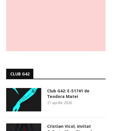
CLUB G42
Club G42: E-51741 de
Teodora Matei
27 aprilie 2026
Cristian Vicol, invitat