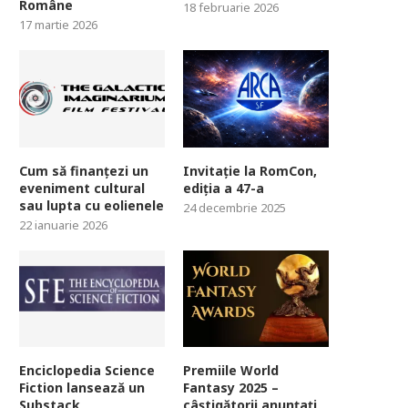
Române
18 februarie 2026
17 martie 2026
Cum să finanțezi un
Invitație la RomCon,
eveniment cultural
ediția a 47-a
sau lupta cu eolienele
24 decembrie 2025
22 ianuarie 2026
Enciclopedia Science
Premiile World
Fiction lansează un
Fantasy 2025 –
Substack
câștigătorii anunțați