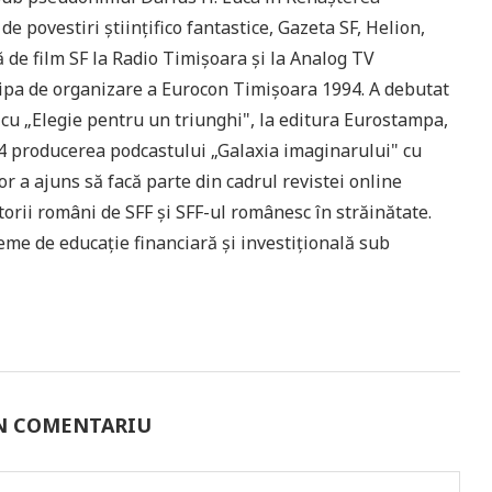
e povestiri științifico fantastice, Gazeta SF, Helion,
ă de film SF la Radio Timișoara și la Analog TV
hipa de organizare a Eurocon Timișoara 1994. A debutat
 cu „Elegie pentru un triunghi", la editura Eurostampa,
014 producerea podcastului „Galaxia imaginarului" cu
or a ajuns să facă parte din cadrul revistei online
orii români de SFF și SFF-ul românesc în străinătate.
teme de educație financiară și investițională sub
UN COMENTARIU