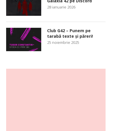
Galaxia 42 pe Discord
28 ianuarie 2026
Club G42 – Punem pe
tarabă texte și păreri!
25 noiembrie 2025