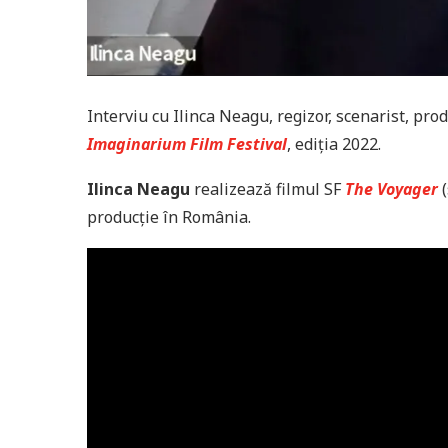
Interviu cu Ilinca Neagu, regizor, scenarist, prod
Imaginarium Film Festival
, ediția 2022.
Ilinca Neagu
realizează filmul SF
The Voyager
(
producție în România.