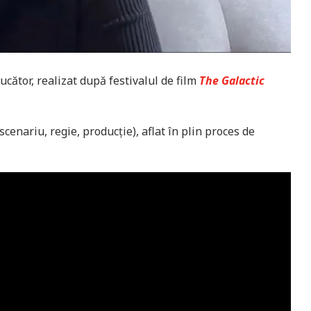
ucător, realizat după festivalul de film
The Galactic
scenariu, regie, producție), aflat în plin proces de