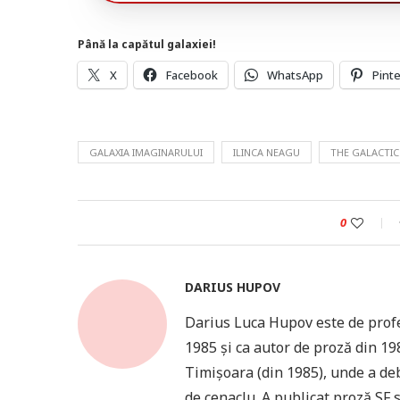
Până la capătul galaxiei!
X
Facebook
WhatsApp
Pint
GALAXIA IMAGINARULUI
ILINCA NEAGU
THE GALACTIC
0
DARIUS HUPOV
Darius Luca Hupov este de profe
1985 și ca autor de proză din 198
Timișoara (din 1985), unde a deb
de cenaclu. A publicat proză SF