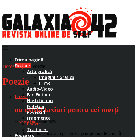
Prima pagină
Ficțiune
Home
Ficțiune
Poezie
Artă grafică
Imagini / Grafică
Poezie
Filme
Audio-Video
Fan Fiction
Poezie
Flash fiction
Foileton
nu există taxiuri pentru cei morți
Povestiri
Fragmente
de
Angela Liu
6 martie 2026
Poezie
Traduceri
Calul te aduce acasă la pas greoi prin ploaia de vară, îți
Podcasts