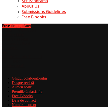
SFF Panorama
About Us
Submissions Guidelines
Free E-books
Povestiri populare:
Ghidul colaboratorului
Despre revistă
Autorii noștri
Premiile Galaxia 42
Free E-books
Date de contact
Numărul curent