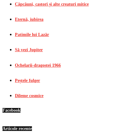
Căpcăuni, castori și alte creaturi mitice
Eternă, iubirea
Patimile lui Lazăr
Să vezi Jupiter
Ochelarii-dragostei 1966
Peștele fulger
Dileme cosmice
Facebook
Articole recente