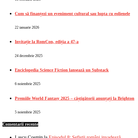
Cum să finanțezi un eveniment cultural sau lupta cu eolienele
22 ianuarie 2026
Invitație la RomCon, ediția a 47-a
24 decembrie 2025
Enciclopedia Science Fiction lansează un Substack
6 noiembrie 2025
Premiile World Fantasy 2025 – câștigătorii anunțați la Brighton
5 noiembrie 2025
Comentarii recente
Lascu Cosmin
la
Episodul 8: Sefiștii români invadează