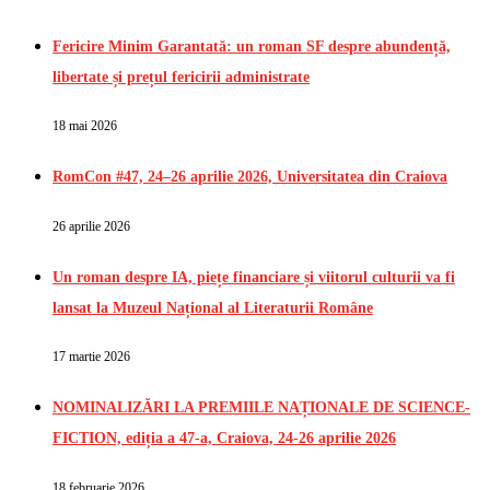
Fericire Minim Garantată: un roman SF despre abundență,
libertate și prețul fericirii administrate
18 mai 2026
RomCon #47, 24–26 aprilie 2026, Universitatea din Craiova
26 aprilie 2026
Un roman despre IA, piețe financiare și viitorul culturii va fi
lansat la Muzeul Național al Literaturii Române
17 martie 2026
NOMINALIZĂRI LA PREMIILE NAȚIONALE DE SCIENCE-
FICTION, ediția a 47-a, Craiova, 24-26 aprilie 2026
18 februarie 2026