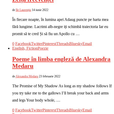
de
Ile Laurențiu
14 iunie 2022
În fiecare noapte, în lumina apei Adaug puncte pe harta mea
fără lungime. Lacrimi alb-negre iți schimbă traiectoria Iar eu
promit să te cred Și să fiu un Apollo cu …
0
Facebook
Twitter
Pinterest
Threads
Bluesky
Email
English, Fiction
Poezie
Poeme în limba engleză de Alexandra
Medaru
de
Alexandra Medaru
23 februarie 2022
The Promise of My Shadow As long as my shadow follows If
you try take me to the gallows I’ll break your back and arms
and legs Your body whole, …
0
Facebook
Twitter
Pinterest
Threads
Bluesky
Email