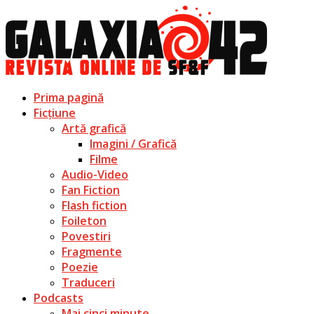
Prima pagină
Ficțiune
Artă grafică
Imagini / Grafică
Filme
Audio-Video
Fan Fiction
Flash fiction
Foileton
Povestiri
Fragmente
Poezie
Traduceri
Podcasts
Mai cinci minute