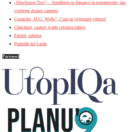
„Disclosure Day” – Spielberg se întoarce la extratereștri, dar
vorbește despre oameni
Cenaclul „H.G. Wells”. Cum se (p)repară viitorul
Căpcăuni, castori și alte creaturi mitice
Eternă, iubirea
Patimile lui Lazăr
Parteneri