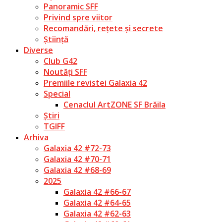
Panoramic SFF
Privind spre viitor
Recomandări, rețete și secrete
Știință
Diverse
Club G42
Noutăți SFF
Premiile revistei Galaxia 42
Special
Cenaclul ArtZONE SF Brăila
Știri
TGIFF
Arhiva
Galaxia 42 #72-73
Galaxia 42 #70-71
Galaxia 42 #68-69
2025
Galaxia 42 #66-67
Galaxia 42 #64-65
Galaxia 42 #62-63