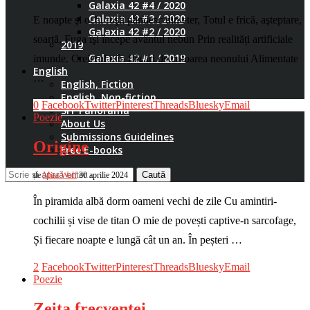
Galaxia 42 #4 / 2020
Galaxia 42 #3 / 2020
E noapte şi ochi roşii pândesc din eter, Totul e frică, aşteptare,
Galaxia 42 #2 / 2020
soartă, Fuga îşi începe avântul nebun Prin realități artificiale
2019
Galaxia 42 #1 / 2019
imunde. Creierul e în flăcări de culoarea neonului Alimentate
English
…
English, Fiction
English, Non-fiction
0
Facebook
Twitter
Pinterest
Threads
Bluesky
Email
SFF Panorama
Poezie
About Us
Submissions Guidelines
Origine
Free E-books
Caută
de
Mira Wolf
30 aprilie 2024
În piramida albă dorm oameni vechi de zile Cu amintiri-
cochilii și vise de titan O mie de povești captive-n sarcofage,
Și fiecare noapte e lungă cât un an. În peșteri …
2
Facebook
Twitter
Pinterest
Threads
Bluesky
Email
Poezie
Zeița frecvenței