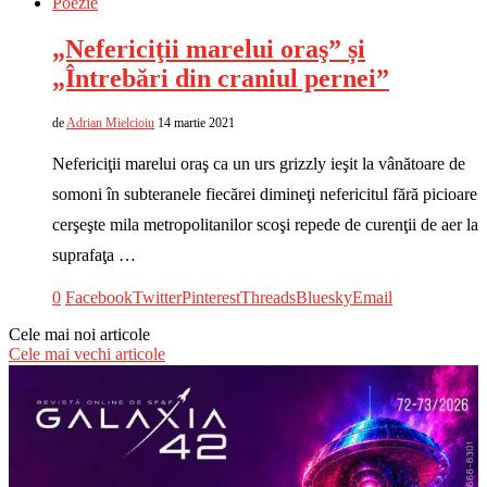
Poezie
„Nefericiţii marelui oraş” și
„Întrebări din craniul pernei”
de
Adrian Mielcioiu
14 martie 2021
Nefericiţii marelui oraş ca un urs grizzly ieşit la vânătoare de
somoni în subteranele fiecărei dimineţi nefericitul fără picioare
cerşeşte mila metropolitanilor scoşi repede de curenţii de aer la
suprafaţa …
0
Facebook
Twitter
Pinterest
Threads
Bluesky
Email
Cele mai noi articole
Cele mai vechi articole