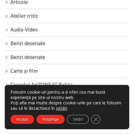
Articole
Atelier critic
Audio-Video
Benzi desenate
Benzi desenate
Carte și film
Cenaclul ArtZONE SF Brăila
Folosim cookie-uri pentru a-ți oferi cea mai bună
experiență pe site-ul nostru web.
Clasicii Literaturii Fantasy
Poți afla mai multe despre cookie-urile pe care le folosim
sau să le dezactivezi în
setări
.
Club G42
CLOSE GDPR COO
Accept
Respinge
Setări
Clubul H.G. Wells Timișoara