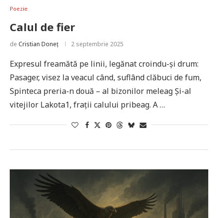
Poezie
Calul de fier
de
Cristian Doneț
2 septembrie 2025
Expresul freamătă pe linii, legănat croindu-și drum:
Pasager, visez la veacul când, suflând clăbuci de fum,
Spinteca preria-n două – al bizonilor meleag Și-al
vitejilor Lakota1, frații calului pribeag. A …