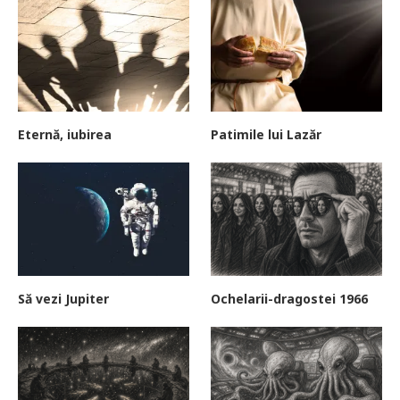
Eternă, iubirea
Patimile lui Lazăr
Să vezi Jupiter
Ochelarii-dragostei 1966