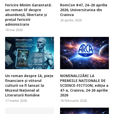
Fericire Minim Garantată:
RomCon #47, 24–26 aprilie
un roman SF despre
2026, Universitatea din
abundență, libertate și
Craiova
prețul fericirii
26 aprilie 2026
administrate
18 mai 2026
Un roman despre IA, piețe
NOMINALIZĂRI LA
financiare și viitorul
PREMIILE NAȚIONALE DE
culturii va fi lansat la
SCIENCE-FICTION, ediția a
Muzeul Național al
47-a, Craiova, 24-26 aprilie
Literaturii Române
2026
17 martie 2026
18 februarie 2026