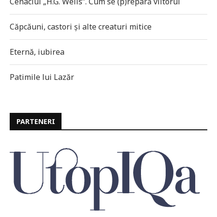
Cenaclul „H.G. Wells”. Cum se (p)repară viitorul
Căpcăuni, castori și alte creaturi mitice
Eternă, iubirea
Patimile lui Lazăr
PARTENERI