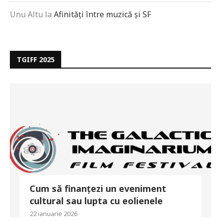
Unu Altu
la
Afinități între muzică și SF
TGIFF 2025
Cum să finanțezi un eveniment
cultural sau lupta cu eolienele
22 ianuarie 2026