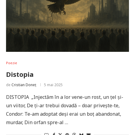
Poezie
Distopia
de
Cristian Doneț
5 mai 2025
DISTOPIA „Injectăm în a lor vene-un rost, un țel și-
un viitor, De ți-ar trebui dovadă – doar privește-te,
Condor: Te-am adoptat deși erai un boț abandonat,
murdar, Din orfan spre-al …