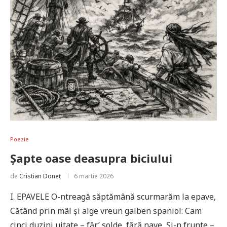
Poezie
Șapte oase deasupra biciului
de
Cristian Doneț
6 martie 2026
I. EPAVELE O-ntreagă săptămână scurmarăm la epave,
Cătând prin mâl și alge vreun galben spaniol: Cam
cinci duzini uitate – făr’ solde, fără nave, Și-n frunte –