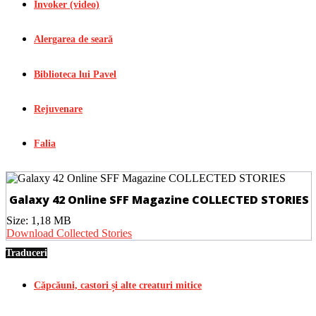
Invoker (video)
Alergarea de seară
Biblioteca lui Pavel
Rejuvenare
Falia
Galaxy 42 Online SFF Magazine COLLECTED STORIES
Size:
1,18 MB
Download Collected Stories
Traduceri
Căpcăuni, castori și alte creaturi mitice