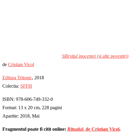
Sfârșitul inocenței (și alte povestiri)
de
Cristian Vicol
Editura Tritonic
, 2018
Colectia:
SFFH
ISBN: 978-606-749-332-0
Format: 13 x 20 cm, 228 pagini
Aparitie: 2018, Mai
Fragmentul poate fi citit online:
Ritualul
, de Cristian Vicol
.