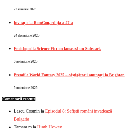
22 ianuarie 2026
Invitație la RomCon, ediția a 47-a
24 decembrie 2025
Enciclopedia Science Fiction lansează un Substack
6 noiembrie 2025
Premiile World Fantasy 2025 – câștigătorii anunțați la Brighton
5 noiembrie 2025
Comentarii recente
Lascu Cosmin
la
Episodul 8: Sefiștii români invadează
Bulgaria
Tamara m
la
Hugh Howey