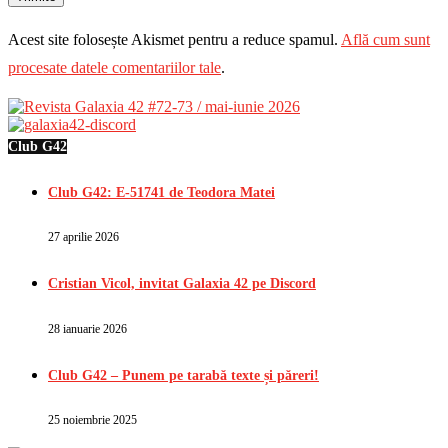
Acest site folosește Akismet pentru a reduce spamul.
Află cum sunt
procesate datele comentariilor tale
.
Club G42
Club G42: E-51741 de Teodora Matei
27 aprilie 2026
Cristian Vicol, invitat Galaxia 42 pe Discord
28 ianuarie 2026
Club G42 – Punem pe tarabă texte și păreri!
25 noiembrie 2025