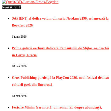
Noutăți SFF
SAPIENT, al doilea volum din seria Nordam 2190, se lansează la
Bookfest 2026
1 iunie 2026
Prima galerie exclusiv dedicată Pământului de Mijloc s-a deschis
în Corfu, Grecia
18 mai 2026
Crux Publishing participă la PlayCon 2026, noul festival dedicat
culturii geek din București
18 mai 2026
Fericire Minim Garantată: un roman SF despre abundență,