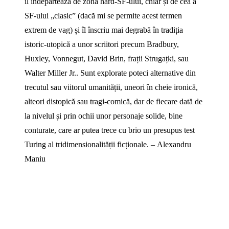
îl îndepărtează de zona hard-SF-ului, chiar și de cea a
SF-ului „clasic” (dacă mi se permite acest termen
extrem de vag) și îl înscriu mai degrabă în tradiția
istoric-utopică a unor scriitori precum Bradbury,
Huxley, Vonnegut, David Brin, frații Strugațki, sau
Walter Miller Jr.. Sunt explorate poteci alternative din
trecutul sau viitorul umanității, uneori în cheie ironică,
alteori distopică sau tragi-comică, dar de fiecare dată de
la nivelul și prin ochii unor personaje solide, bine
conturate, care ar putea trece cu brio un presupus test
Turing al tridimensionalității ficționale. – Alexandru
Maniu