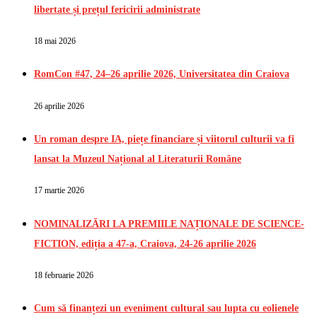
libertate și prețul fericirii administrate
18 mai 2026
RomCon #47, 24–26 aprilie 2026, Universitatea din Craiova
26 aprilie 2026
Un roman despre IA, piețe financiare și viitorul culturii va fi
lansat la Muzeul Național al Literaturii Române
17 martie 2026
NOMINALIZĂRI LA PREMIILE NAȚIONALE DE SCIENCE-
FICTION, ediția a 47-a, Craiova, 24-26 aprilie 2026
18 februarie 2026
Cum să finanțezi un eveniment cultural sau lupta cu eolienele