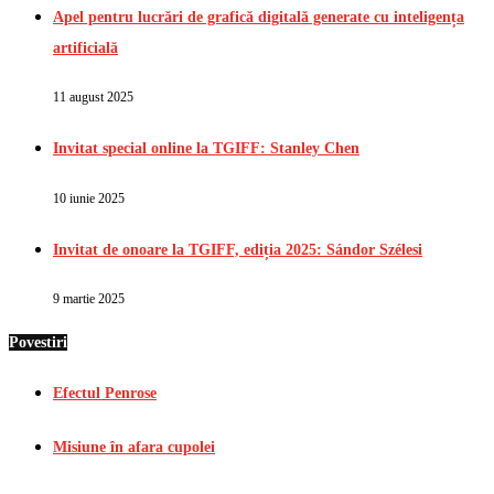
Apel pentru lucrări de grafică digitală generate cu inteligența
artificială
11 august 2025
Invitat special online la TGIFF: Stanley Chen
10 iunie 2025
Invitat de onoare la TGIFF, ediția 2025: Sándor Szélesi
9 martie 2025
Povestiri
Efectul Penrose
Misiune în afara cupolei