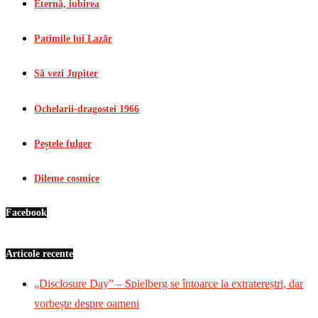
Eternă, iubirea
Patimile lui Lazăr
Să vezi Jupiter
Ochelarii-dragostei 1966
Peștele fulger
Dileme cosmice
Facebook
Articole recente
„Disclosure Day” – Spielberg se întoarce la extratereștri, dar
vorbește despre oameni