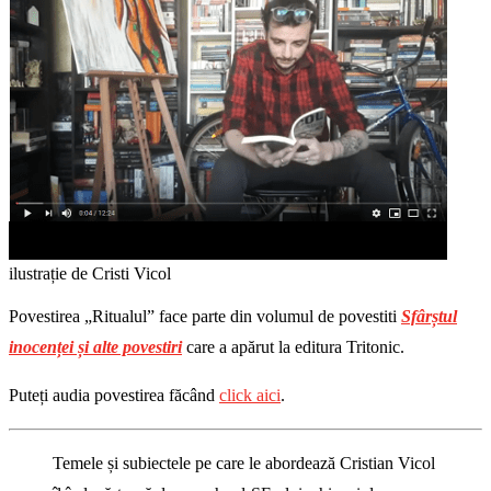
ilustrație de Cristi Vicol
Povestirea „Ritualul” face parte din volumul de povestiti
Sfârștul
inocenței și alte povestiri
care a apărut la editura Tritonic.
Puteți audia povestirea făcând
click aici
.
Temele și subiectele pe care le abordează Cristian Vicol