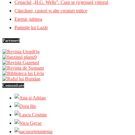
Cenaclul „H.G. Wells”. Cum se (p)repară viitorul
Căpcăuni, castori și alte creaturi mitice
Eternă, iubirea
Patimile lui Lazăr
Parteneri
Comunitate