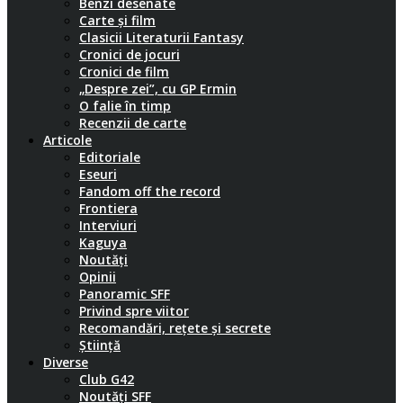
Benzi desenate
Carte și film
Clasicii Literaturii Fantasy
Cronici de jocuri
Cronici de film
„Despre zei”, cu GP Ermin
O falie în timp
Recenzii de carte
Articole
Editoriale
Eseuri
Fandom off the record
Frontiera
Interviuri
Kaguya
Noutăți
Opinii
Panoramic SFF
Privind spre viitor
Recomandări, rețete și secrete
Știință
Diverse
Club G42
Noutăți SFF