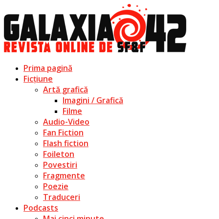
Prima pagină
Ficțiune
Artă grafică
Imagini / Grafică
Filme
Audio-Video
Fan Fiction
Flash fiction
Foileton
Povestiri
Fragmente
Poezie
Traduceri
Podcasts
Mai cinci minute