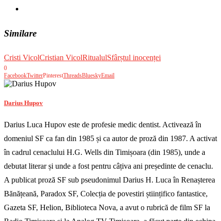
Similare
Cristi Vicol
Cristian Vicol
Ritualul
Sfârștul inocenței
0
Facebook
Twitter
Pinterest
Threads
Bluesky
Email
Darius Hupov
Darius Luca Hupov este de profesie medic dentist. Activează în
domeniul SF ca fan din 1985 și ca autor de proză din 1987. A activat
în cadrul cenaclului H.G. Wells din Timișoara (din 1985), unde a
debutat literar și unde a fost pentru câțiva ani președinte de cenaclu.
A publicat proză SF sub pseudonimul Darius H. Luca în Renașterea
Bănățeană, Paradox SF, Colecția de povestiri științifico fantastice,
Gazeta SF, Helion, Biblioteca Nova, a avut o rubrică de film SF la