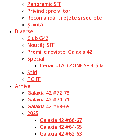
Panoramic SFF
Privind spre viitor
Recomandări, rețete și secrete
Știință
Diverse
Club G42
Noutăți SFF
Premiile revistei Galaxia 42
Special
Cenaclul ArtZONE SF Brăila
Știri
TGIFF
Arhiva
Galaxia 42 #72-73
Galaxia 42 #70-71
Galaxia 42 #68-69
2025
Galaxia 42 #66-67
Galaxia 42 #64-65
Galaxia 42 #62-63