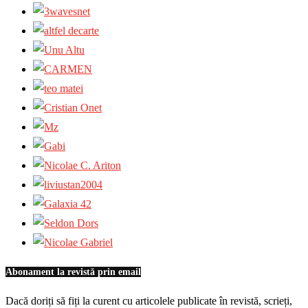
Abonament la revistă prin email
Dacă doriți să fiți la curent cu articolele publicate în revistă, scrieți,