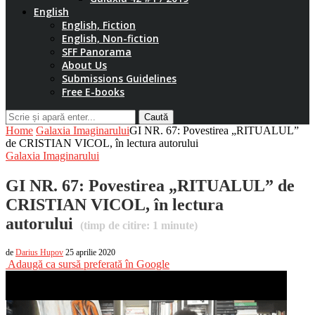
English
English, Fiction
English, Non-fiction
SFF Panorama
About Us
Submissions Guidelines
Free E-books
Caută
Home
Galaxia Imaginarului
GI NR. 67: Povestirea „RITUALUL”
de CRISTIAN VICOL, în lectura autorului
Galaxia Imaginarului
GI NR. 67: Povestirea „RITUALUL” de
CRISTIAN VICOL, în lectura
autorului
(timp de citire:
1
minute)
de
Darius Hupov
25 aprilie 2020
Adaugă ca sursă preferată în Google