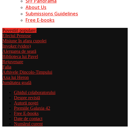
SFF Panorama
About Us
Submissions Guidelines
Free E-books
Povestiri populare:
Efectul Penrose
Misiune în afara cupolei
Invoker (video)
Alergarea de seară
Biblioteca lui Pavel
Rejuvenare
Falia
Arhivele Dincolo-Timpului
Axa lui Heron
Jumătatea goală
Ghidul colaboratorului
Despre revistă
Autorii noștri
Premiile Galaxia 42
Free E-books
Date de contact
Numărul curent