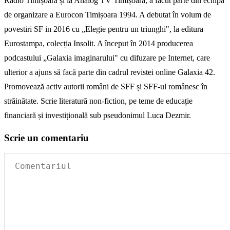
Radio Timișoara și la Analog TV Timișoara, a făcut parte din echipa
de organizare a Eurocon Timișoara 1994. A debutat în volum de
povestiri SF in 2016 cu „Elegie pentru un triunghi", la editura
Eurostampa, colecția Insolit. A început în 2014 producerea
podcastului „Galaxia imaginarului" cu difuzare pe Internet, care
ulterior a ajuns să facă parte din cadrul revistei online Galaxia 42.
Promovează activ autorii români de SFF și SFF-ul românesc în
străinătate. Scrie literatură non-fiction, pe teme de educație
financiară și investițională sub pseudonimul Luca Dezmir.
Scrie un comentariu