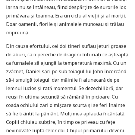
iarna nu se întâlneau, fiind despărțite de surorile lor,
primăvara și toamna. Era un ciclu al vieții și al morții.
Doar oamenii, florile și animalele munceau și trăiau
împreună.
Din cauza efortului, cei doi tineri suflau jeturi groase
de aburi, ca o pereche de dragoni înfuriați ce așteaptă
ca furnalele să ajungă la temperatură maximă. Cu un
zvâcnet, Daniel sări pe sub toiagul lui John încercând
să-i smulgă toiagul, dar mâinile îi alunecară de pe
lemnul lucios și rată momentul. Se dezechilibră, dar
reuși în ultima secundă să rămână în picioare. Cu
coada ochiului zări o mișcare scurtă și se feri înainte
să fie trântit la pământ. Mulțimea aplauda încântată.
Copiii chiuiau subțire, în timp ce priveau cu fețe
nevinovate lupta celor doi. Chipul primarului deveni