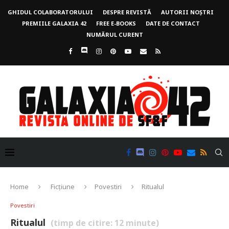
GHIDUL COLABORATORULUI
DESPRE REVISTĂ
AUTORII NOȘTRI
PREMIILE GALAXIA 42
FREE E-BOOKS
DATE DE CONTACT
NUMĂRUL CURENT
Home
Ficțiune
Povestiri
Ritualul
Povestiri
Ritualul
(timp de citire:
12
minute)