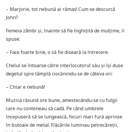
– Marjorie, tot nebună ai rămas! Cum se descurcă
John?
Femeia zâmbi și, înainte să fie înghițită de mulțime, îi
spuse:
– Face foarte bine, o să fie diseară la întrecere.
Chelul se întoarse către interlocutorul său și își duse
degetul spre tâmplă ciocănindu-se de câteva ori:
– Chiar e nebună!
Muzica răsună ore bune, amestecându-se cu fulgii
care nu conteneau să cadă. Pe când umbrele
începuseră să se lungească, focuri mari fură aprinse
în butoaie de metal. Flăcările luminau petrecăreții,