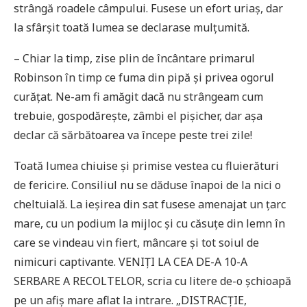
strângă roadele câmpului. Fusese un efort uriaș, dar
la sfârșit toată lumea se declarase mulțumită.
– Chiar la timp, zise plin de încântare primarul
Robinson în timp ce fuma din pipă și privea ogorul
curățat. Ne-am fi amăgit dacă nu strângeam cum
trebuie, gospodărește, zâmbi el pișicher, dar așa
declar că sărbătoarea va începe peste trei zile!
Toată lumea chiuise și primise vestea cu fluierături
de fericire. Consiliul nu se dăduse înapoi de la nici o
cheltuială. La ieșirea din sat fusese amenajat un țarc
mare, cu un podium la mijloc și cu căsuțe din lemn în
care se vindeau vin fiert, mâncare și tot soiul de
nimicuri captivante. VENIȚI LA CEA DE-A 10-A
SERBARE A RECOLTELOR, scria cu litere de-o șchioapă
pe un afiș mare aflat la intrare. „DISTRACȚIE,