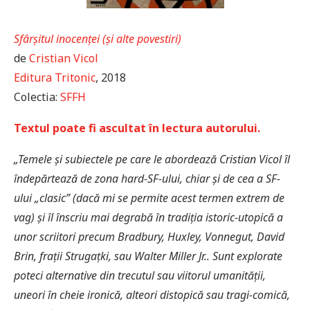
Sfârșitul inocenței (și alte povestiri)
de
Cristian Vicol
Editura Tritonic
, 2018
Colectia:
SFFH
Textul poate fi ascultat în lectura autorului.
„Temele și subiectele pe care le abordează Cristian Vicol îl
îndepărtează de zona hard-SF-ului, chiar și de cea a SF-
ului „clasic” (dacă mi se permite acest termen extrem de
vag) și îl înscriu mai degrabă în tradiția istoric-utopică a
unor scriitori precum Bradbury, Huxley, Vonnegut, David
Brin, frații Strugațki, sau Walter Miller Jr.. Sunt explorate
poteci alternative din trecutul sau viitorul umanității,
uneori în cheie ironică, alteori distopică sau tragi-comică,