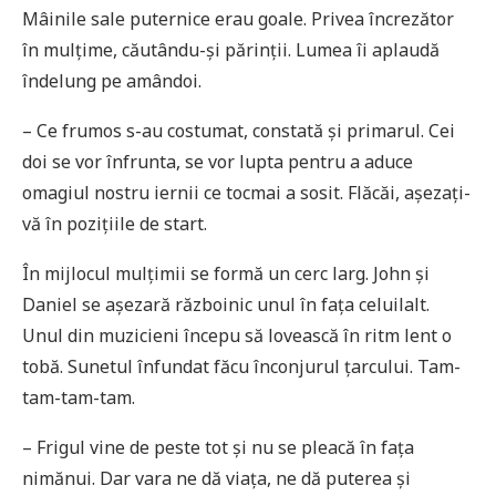
Mâinile sale puternice erau goale. Privea încrezător
în mulțime, căutându-și părinții. Lumea îi aplaudă
îndelung pe amândoi.
– Ce frumos s-au costumat, constată și primarul. Cei
doi se vor înfrunta, se vor lupta pentru a aduce
omagiul nostru iernii ce tocmai a sosit. Flăcăi, așezați-
vă în pozițiile de start.
În mijlocul mulțimii se formă un cerc larg. John și
Daniel se așezară războinic unul în fața celuilalt.
Unul din muzicieni începu să lovească în ritm lent o
tobă. Sunetul înfundat făcu înconjurul țarcului. Tam-
tam-tam-tam.
– Frigul vine de peste tot și nu se pleacă în fața
nimănui. Dar vara ne dă viața, ne dă puterea și