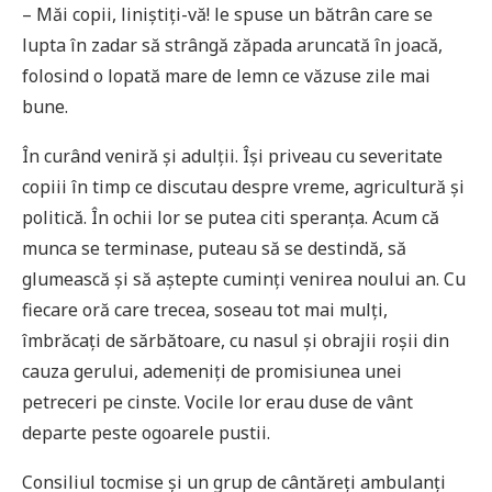
– Măi copii, liniștiți-vă! le spuse un bătrân care se
lupta în zadar să strângă zăpada aruncată în joacă,
folosind o lopată mare de lemn ce văzuse zile mai
bune.
În curând veniră și adulții. Își priveau cu severitate
copiii în timp ce discutau despre vreme, agricultură și
politică. În ochii lor se putea citi speranța. Acum că
munca se terminase, puteau să se destindă, să
glumească și să aștepte cuminți venirea noului an. Cu
fiecare oră care trecea, soseau tot mai mulți,
îmbrăcați de sărbătoare, cu nasul și obrajii roșii din
cauza gerului, ademeniți de promisiunea unei
petreceri pe cinste. Vocile lor erau duse de vânt
departe peste ogoarele pustii.
Consiliul tocmise și un grup de cântăreți ambulanți