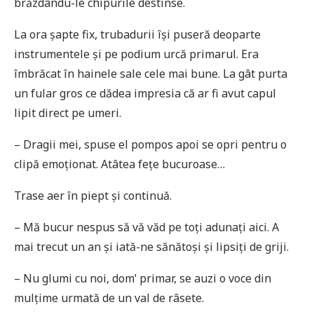
brăzdându-le chipurile destinse.
La ora șapte fix, trubadurii își puseră deoparte
instrumentele și pe podium urcă primarul. Era
îmbrăcat în hainele sale cele mai bune. La gât purta
un fular gros ce dădea impresia că ar fi avut capul
lipit direct pe umeri.
– Dragii mei, spuse el pompos apoi se opri pentru o
clipă emoționat. Atâtea fețe bucuroase…
Trase aer în piept și continuă.
– Mă bucur nespus să vă văd pe toți adunați aici. A
mai trecut un an și iată-ne sănătoși și lipsiți de griji.
– Nu glumi cu noi, domˈ primar, se auzi o voce din
mulțime urmată de un val de râsete.