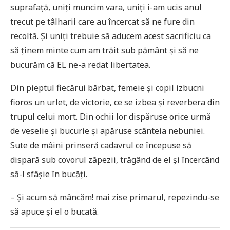
suprafață, uniți muncim vara, uniți i-am ucis anul
trecut pe tâlharii care au încercat să ne fure din
recoltă. Și uniți trebuie să aducem acest sacrificiu ca
să ținem minte cum am trăit sub pământ și să ne
bucurăm că EL ne-a redat libertatea.
Din pieptul fiecărui bărbat, femeie și copil izbucni
fioros un urlet, de victorie, ce se izbea și reverbera din
trupul celui mort. Din ochii lor dispăruse orice urmă
de veselie și bucurie și apăruse scânteia nebuniei.
Sute de mâini prinseră cadavrul ce începuse să
dispară sub covorul zăpezii, trăgând de el și încercând
să-l sfâșie în bucăți.
– Și acum să mâncăm! mai zise primarul, repezindu-se
să apuce și el o bucată.