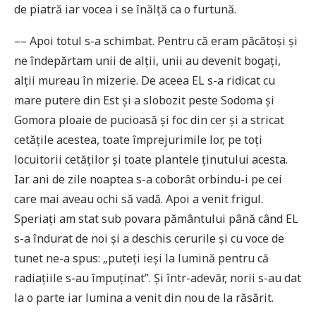
de piatră iar vocea i se înălță ca o furtună.
–– Apoi totul s-a schimbat. Pentru că eram păcătoși și
ne îndepărtam unii de alții, unii au devenit bogați,
alții mureau în mizerie. De aceea EL s-a ridicat cu
mare putere din Est și a slobozit peste Sodoma și
Gomora ploaie de pucioasă și foc din cer și a stricat
cetățile acestea, toate împrejurimile lor, pe toți
locuitorii cetăților și toate plantele ținutului acesta.
Iar ani de zile noaptea s-a coborât orbindu-i pe cei
care mai aveau ochi să vadă. Apoi a venit frigul.
Speriați am stat sub povara pământului până când EL
s-a îndurat de noi și a deschis cerurile și cu voce de
tunet ne-a spus: „puteți ieși la lumină pentru că
radiațiile s-au împuținat”. Și într-adevăr, norii s-au dat
la o parte iar lumina a venit din nou de la răsărit.