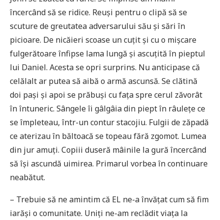
încercând să se ridice. Reuși pentru o clipă să se
scuture de greutatea adversarului său și sări în
picioare. De nicăieri scoase un cuțit și cu o mișcare
fulgerătoare înfipse lama lungă și ascuțită în pieptul
lui Daniel. Acesta se opri surprins. Nu anticipase că
celălalt ar putea să aibă o armă ascunsă. Se clătină
doi pași și apoi se prăbuși cu fața spre cerul zăvorât
în întuneric. Sângele îi gâlgâia din piept în râulețe ce
se împleteau, într-un contur stacojiu. Fulgii de zăpadă
ce aterizau în băltoacă se topeau fără zgomot. Lumea
din jur amuți. Copiii duseră mâinile la gură încercând
să își ascundă uimirea. Primarul vorbea în continuare
neabătut.
– Trebuie să ne amintim că EL ne-a învățat cum să fim
iarăși o comunitate. Uniți ne-am reclădit viața la