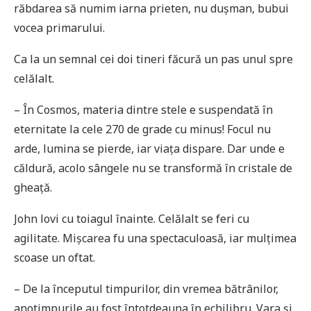
răbdarea să numim iarna prieten, nu dușman, bubui
vocea primarului.
Ca la un semnal cei doi tineri făcură un pas unul spre
celălalt.
– În Cosmos, materia dintre stele e suspendată în
eternitate la cele 270 de grade cu minus! Focul nu
arde, lumina se pierde, iar viața dispare. Dar unde e
căldură, acolo sângele nu se transformă în cristale de
gheață.
John lovi cu toiagul înainte. Celălalt se feri cu
agilitate. Mișcarea fu una spectaculoasă, iar mulțimea
scoase un oftat.
– De la începutul timpurilor, din vremea bătrânilor,
anotimpurile au fost întotdeauna în echilibru. Vara și