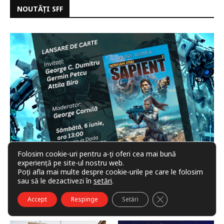
NOUTĂȚI SFF
Folosim cookie-uri pentru a-ți oferi cea mai bună
experiență pe site-ul nostru web.
Poți afla mai multe despre cookie-urile pe care le folosim
SAPIENT, al doilea volum din seria Nordam
sau să le dezactivezi în
setări
.
2190, se lansează la Bookfest 2026
CLOSE GDPR COO
Accept
Respinge
Setări
1 iunie 2026