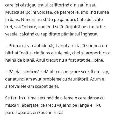
care își câștigau traiul călătorind din sat în sat.
Muzica se porni voioasă, de petrecere, îmbiind lumea
la dans. Nimeni nu stătu pe gânduri. Câte doi, câte
trei, sau în hore, oamenii se înlănțuiră pe ritmurile
vesele, călcând cu rapiditate pământul înghețat.
– Primarul s-a autodepășit anul acesta, îi spunea un
bărbat înalt și ciolănos altuia mic, chel și acoperit cu o
haină de blană. Anul trecut nu a fost atât de… bine.
– Păi da, confirmă celălalt cu o mișcare scurtă din cap,
dar atunci am avut probleme cu dăunătorii. Acum e
altceva! Ne-am scăpat de ei.
Se feri în ultima secundă de o femeie care dansa cu
mișcări lăbărțate, ce trecu vâjâind pe lângă el. Nu
păru supărat, ci izbucni în râs: