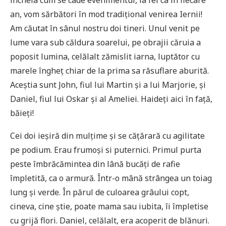
an, vom sărbători în mod tradițional venirea Iernii!
Am căutat în sânul nostru doi tineri. Unul venit pe
lume vara sub căldura soarelui, pe obrajii căruia a
poposit lumina, celălalt zămislit iarna, luptător cu
marele îngheț chiar de la prima sa răsuflare aburită.
Aceștia sunt John, fiul lui Martin și a lui Marjorie, și
Daniel, fiul lui Oskar și al Ameliei. Haideți aici în față,
băieți!
Cei doi ieșiră din mulțime și se cățărară cu agilitate
pe podium. Erau frumoși si puternici. Primul purta
peste îmbrăcămintea din lână bucăți de rafie
împletită, ca o armură. Într-o mână strângea un toiag
lung și verde. În părul de culoarea grâului copt,
cineva, cine știe, poate mama sau iubita, îi împletise
cu grijă flori. Daniel, celălalt, era acoperit de blănuri.