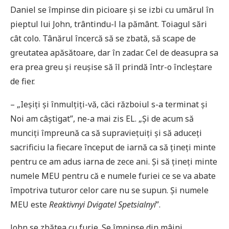
Daniel se împinse din picioare și se izbi cu umărul în
pieptul lui John, trântindu-l la pământ. Toiagul sări
cât colo. Tânărul încercă să se zbată, să scape de
greutatea apăsătoare, dar în zadar. Cel de deasupra sa
era prea greu și reușise să îl prindă într-o încleștare
de fier.
– „Ieșiți și înmulțiți-vă, căci războiul s-a terminat și
Noi am câștigat”, ne-a mai zis EL. „Și de acum să
munciți împreună ca să supraviețuiți și să aduceți
sacrificiu la fiecare început de iarnă ca să țineți minte
pentru ce am adus iarna de zece ani. Și să țineți minte
numele MEU pentru că e numele furiei ce se va abate
împotriva tuturor celor care nu se supun. Și numele
MEU este
Reaktivnyi Dvigatel Spetsialnyi
”.
John se zbătea cu furie. Se împinse din mâini