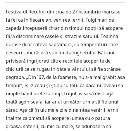
Festivalul Recoltei din ziua de 27 octombrie marcase,
la fel ca în fiecare an, venirea iernii. Fulgi mari de
zăpadă începuseră chiar din timpul nopții să acopere
fără discriminare casele și străzile satului. Toamna
durase doar câteva săptămâni, cu temperaturi care
deseori coborâseră sub limita înghețului. Bătrânii
priviseră îngrijorați către recoltele acoperite de
chiciură ce se rugau în bătaia vântului să fie strânse
degrabă. „Din `67, de la foamete, nu s-a mai grăbit așa
timpul”, își ziceau și știau cu toții că dacă nu aveau să
umple hambarele la timp, frigul avea să distrugă
toată agoniseala, iar anul următor urma să fie unul
sărac. Așa că în ultimele zile dinaintea venirii iernii,
înainte ca omătul să acopere lumea cu o pătura
groasă, sătenii, cu mic cu mare, se adunaseră să