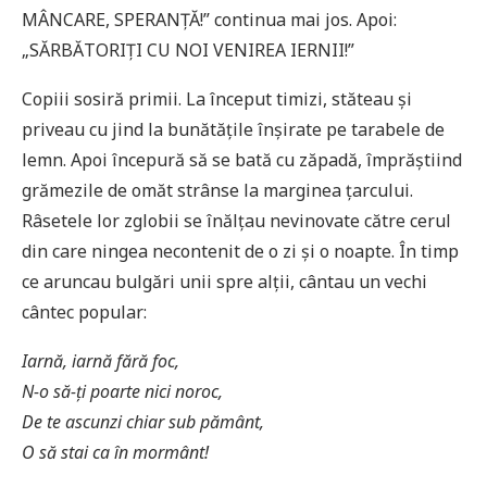
MÂNCARE, SPERANȚĂ!” continua mai jos. Apoi:
„SĂRBĂTORIȚI CU NOI VENIREA IERNII!”
Copiii sosiră primii. La început timizi, stăteau și
priveau cu jind la bunătățile înșirate pe tarabele de
lemn. Apoi începură să se bată cu zăpadă, împrăștiind
grămezile de omăt strânse la marginea țarcului.
Râsetele lor zglobii se înălțau nevinovate către cerul
din care ningea necontenit de o zi și o noapte. În timp
ce aruncau bulgări unii spre alții, cântau un vechi
cântec popular:
Iarnă, iarnă fără foc,
N-o să-ți poarte nici noroc,
De te ascunzi chiar sub pământ,
O să stai ca în mormânt!