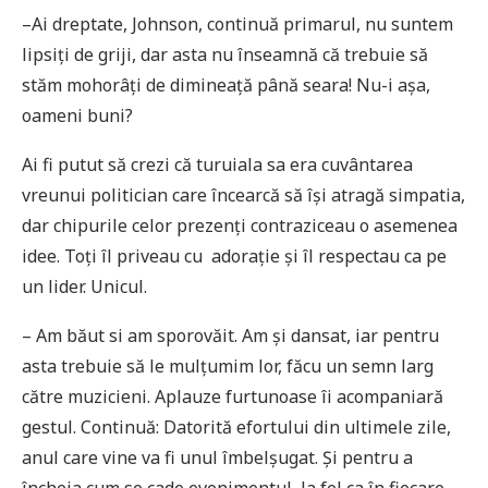
–Ai dreptate, Johnson, continuă primarul, nu suntem
lipsiți de griji, dar asta nu înseamnă că trebuie să
stăm mohorâți de dimineață până seara! Nu-i așa,
oameni buni?
Ai fi putut să crezi că turuiala sa era cuvântarea
vreunui politician care încearcă să își atragă simpatia,
dar chipurile celor prezenți contraziceau o asemenea
idee. Toți îl priveau cu adorație și îl respectau ca pe
un lider. Unicul.
– Am băut si am sporovăit. Am și dansat, iar pentru
asta trebuie să le mulțumim lor, făcu un semn larg
către muzicieni. Aplauze furtunoase îi acompaniară
gestul. Continuă: Datorită efortului din ultimele zile,
anul care vine va fi unul îmbelșugat. Și pentru a
încheia cum se cade evenimentul, la fel ca în fiecare