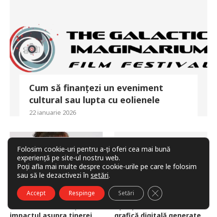
Cum să finanțezi un eveniment
cultural sau lupta cu eolienele
22 ianuarie 2026
Folosim cookie-uri pentru a-ți oferi cea mai bună
experiență pe site-ul nostru web.
Poți afla mai multe despre cookie-urile pe care le folosim
sau să le dezactivezi în
setări
.
CLOSE GDPR COO
Accept
Respinge
Setări
Fenomenul Anime și
Apel pentru lucrări de
impactul asupra tinerei
grafică digitală generate