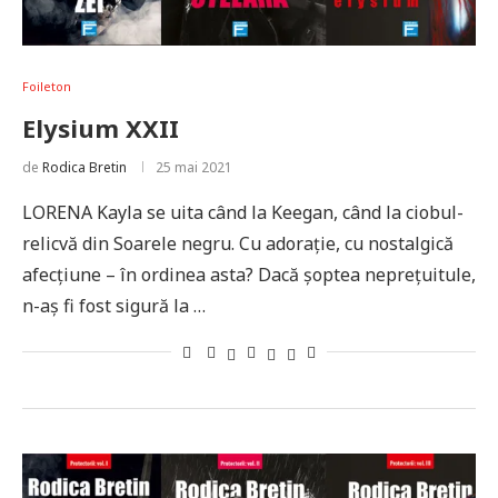
Foileton
Elysium XXII
de
Rodica Bretin
25 mai 2021
LORENA Kayla se uita când la Keegan, când la ciobul-
relicvă din Soarele negru. Cu adoraţie, cu nostalgică
afecţiune – în ordinea asta? Dacă şoptea nepreţuitule,
n-aş fi fost sigură la …