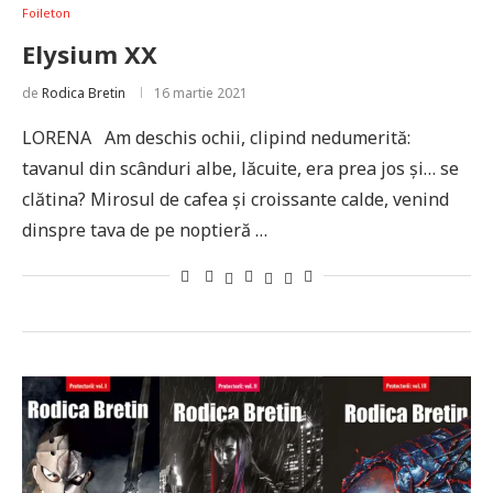
Foileton
Elysium XX
de
Rodica Bretin
16 martie 2021
LORENA Am deschis ochii, clipind nedumerită:
tavanul din scânduri albe, lăcuite, era prea jos şi… se
clătina? Mirosul de cafea şi croissante calde, venind
dinspre tava de pe noptieră …