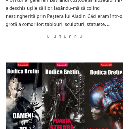
– Un tur al galeriei? Bătrânul custode al muzeului mi-
a deschis uşile sălilor, lăsându-mă să colind
nestingherită prin Peştera lui Aladin. Căci eram într-o
grotă a comorilor: tablouri, sculpturi, statuete, …