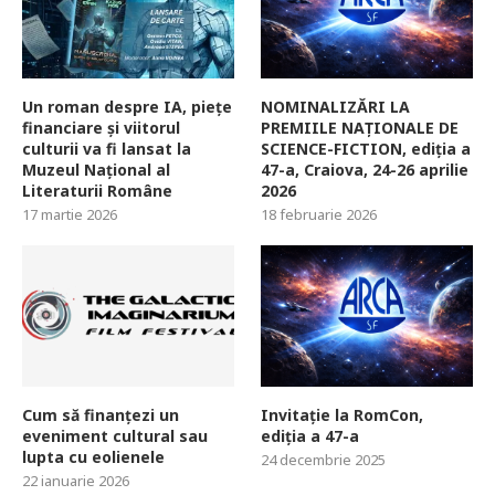
Un roman despre IA, piețe
NOMINALIZĂRI LA
financiare și viitorul
PREMIILE NAȚIONALE DE
culturii va fi lansat la
SCIENCE-FICTION, ediția a
Muzeul Național al
47-a, Craiova, 24-26 aprilie
Literaturii Române
2026
17 martie 2026
18 februarie 2026
Cum să finanțezi un
Invitație la RomCon,
eveniment cultural sau
ediția a 47-a
lupta cu eolienele
24 decembrie 2025
22 ianuarie 2026