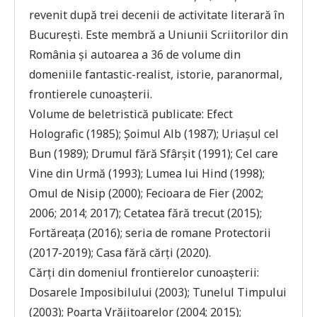
revenit după trei decenii de activitate literară în
Bucureşti. Este membră a Uniunii Scriitorilor din
România şi autoarea a 36 de volume din
domeniile fantastic-realist, istorie, paranormal,
frontierele cunoaşterii.
Volume de beletristică publicate: Efect
Holografic (1985); Şoimul Alb (1987); Uriaşul cel
Bun (1989); Drumul fără Sfârşit (1991); Cel care
Vine din Urmă (1993); Lumea lui Hind (1998);
Omul de Nisip (2000); Fecioara de Fier (2002;
2006; 2014; 2017); Cetatea fără trecut (2015);
Fortăreaţa (2016); seria de romane Protectorii
(2017-2019); Casa fără cărţi (2020).
Cărţi din domeniul frontierelor cunoaşterii:
Dosarele Imposibilului (2003); Tunelul Timpului
(2003); Poarta Vrăjitoarelor (2004; 2015);