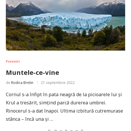
Povestiri
Muntele-ce-vine
de
Rodica Bretin
21 septembrie 2022
Cornul s-a înfipt în pata neagră de la picioarele lui şi
Krul a tresărit, simţind parcă durerea umbrei.
Rinocerul s-a dat înapoi. Ultima izbitură cutremurase
stânca – încă una şi …