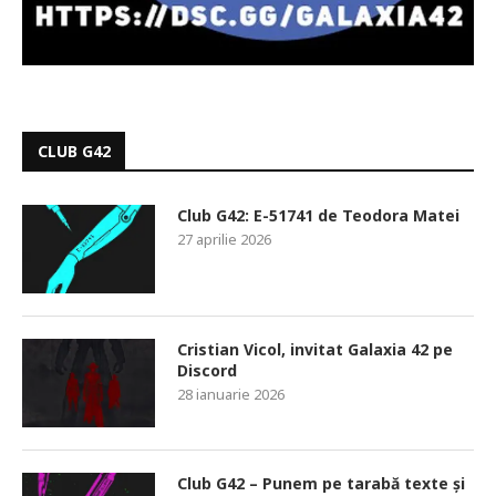
CLUB G42
Club G42: E-51741 de Teodora Matei
27 aprilie 2026
Cristian Vicol, invitat Galaxia 42 pe
Discord
28 ianuarie 2026
Club G42 – Punem pe tarabă texte și