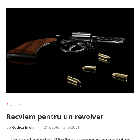
Povestiri
Recviem pentru un revolver
de
Rodica Bretin
21 septembrie 2021