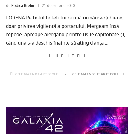
de
Rodica Bretin
21 decembrie 2020
LORENA Pe holul hotelului nu mă urmăriseră hiene,
doar privirea vigilentă a portarului. Mergeam însă
repede, aproape alergând printre uşile capitonate şi,
când una s-a deschis înainte să ating clanţa …
CELE MAI NOI ARTICOLE
CELE MAI VECHI ARTICOLE