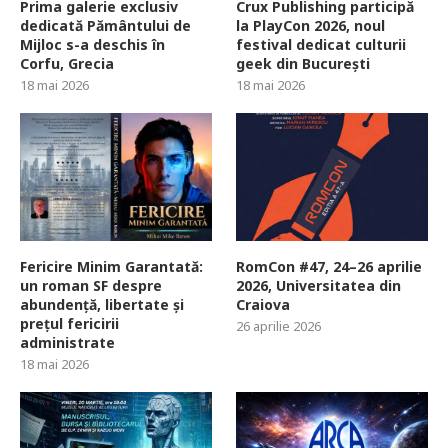
Prima galerie exclusiv
Crux Publishing participă
dedicată Pământului de
la PlayCon 2026, noul
Mijloc s-a deschis în
festival dedicat culturii
Corfu, Grecia
geek din București
18 mai 2026
18 mai 2026
Fericire Minim Garantată:
RomCon #47, 24–26 aprilie
un roman SF despre
2026, Universitatea din
abundență, libertate și
Craiova
prețul fericirii
26 aprilie 2026
administrate
18 mai 2026