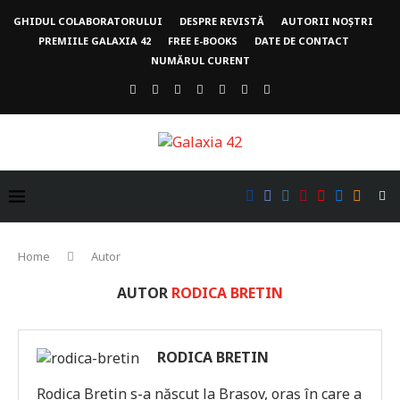
GHIDUL COLABORATORULUI
DESPRE REVISTĂ
AUTORII NOȘTRI
PREMIILE GALAXIA 42
FREE E-BOOKS
DATE DE CONTACT
NUMĂRUL CURENT
Home
Autor
AUTOR
RODICA BRETIN
RODICA BRETIN
Rodica Bretin s-a născut la Braşov, oraş în care a