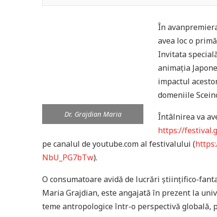
În avanpremiera 
avea loc o primă
Invitata special
animația Japone
impactul acestor
domeniile Sceinc
Dr. Grajdian Maria
Întâlnirea va av
https://festival.
pe canalul de youtube.com al festivalului (
https
NbU_PG7bTw
).
O consumatoare avidă de lucrări științifico-fantas
Maria Grajdian, este angajată în prezent la uni
teme antropologice într-o perspectivă globală, p