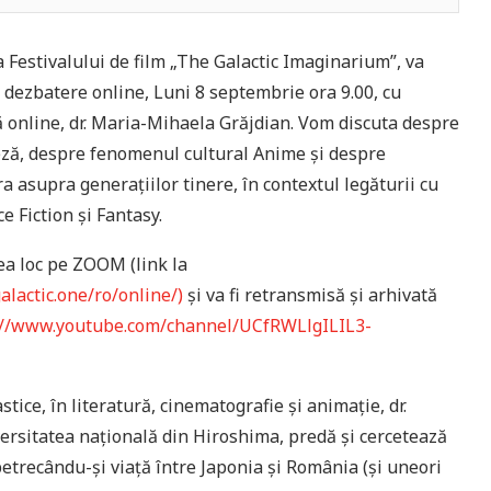
Festivalului de film „The Galactic Imaginarium”, va
 dezbatere online, Luni 8 septembrie ora 9.00, cu
ă online, dr. Maria-Mihaela Grăjdian. Vom discuta despre
ză, despre fenomenul cultural Anime și despre
a asupra generațiilor tinere, în contextul legăturii cu
e Fiction și Fantasy.
ea loc pe ZOOM (link la
galactic.one/ro/online/)
și va fi retransmisă și arhivată
://www.youtube.com/channel/UCfRWLlgILIL3-
tice, în literatură, cinematografie și animație, dr.
versitatea națională din Hiroshima, predă și cercetează
etrecându-și viață între Japonia și România (și uneori