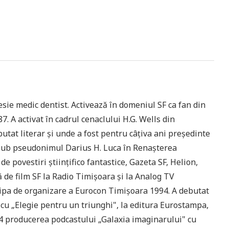
sie medic dentist. Activează în domeniul SF ca fan din
7. A activat în cadrul cenaclului H.G. Wells din
utat literar și unde a fost pentru câțiva ani președinte
 sub pseudonimul Darius H. Luca în Renașterea
e povestiri științifico fantastice, Gazeta SF, Helion,
ă de film SF la Radio Timișoara și la Analog TV
hipa de organizare a Eurocon Timișoara 1994. A debutat
 cu „Elegie pentru un triunghi", la editura Eurostampa,
014 producerea podcastului „Galaxia imaginarului" cu