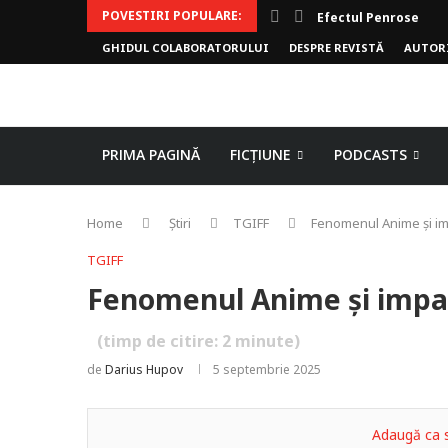
POVESTIRI POPULARE:
Efectul Penrose
GHIDUL COLABORATORULUI
DESPRE REVISTĂ
AUTOR
PRIMA PAGINĂ
FICȚIUNE
PODCASTS
Home
Știri
TGIFF
Fenomenul Anime și imp
TGIFF
Fenomenul Anime și impact
(timp de citire:
2
minute)
de
Darius Hupov
5 septembrie 2025
Adaugă ca s