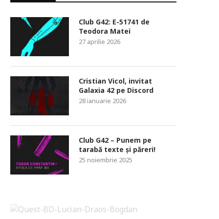
Club G42: E-51741 de
Teodora Matei
27 aprilie 2026
Cristian Vicol, invitat
Galaxia 42 pe Discord
28 ianuarie 2026
Club G42 – Punem pe
tarabă texte și păreri!
25 noiembrie 2025