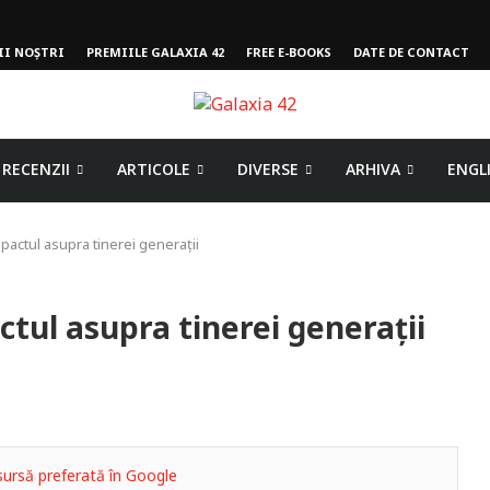
II NOȘTRI
PREMIILE GALAXIA 42
FREE E-BOOKS
DATE DE CONTACT
RECENZII
ARTICOLE
DIVERSE
ARHIVA
ENGL
actul asupra tinerei generații
ul asupra tinerei generații
ursă preferată în Google