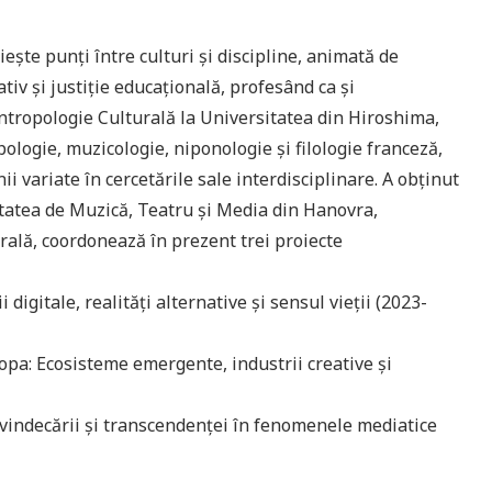
iește punți între culturi și discipline, animată de
iv și justiție educațională, profesând ca și
Antropologie Culturală la Universitatea din Hiroshima,
ologie, muzicologie, niponologie și filologie franceză,
 variate în cercetările sale interdisciplinare. A obținut
sitatea de Muzică, Teatru și Media din Hanovra,
urală, coordonează în prezent trei proiecte
ii digitale, realități alternative și sensul vieții (2023-
ropa: Ecosisteme emergente, industrii creative și
vindecării și transcendenței în fenomenele mediatice