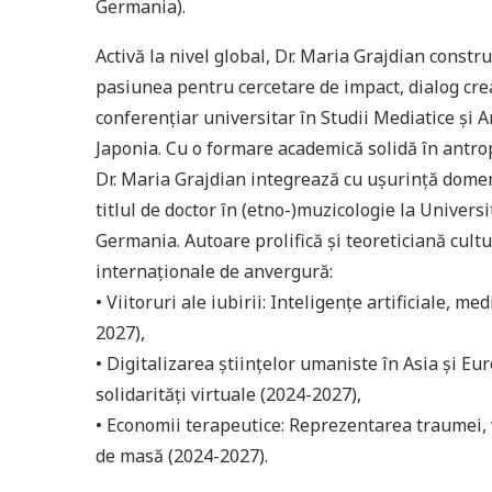
Germania).
Activă la nivel global, Dr. Maria Grajdian constru
pasiunea pentru cercetare de impact, dialog creat
conferențiar universitar în Studii Mediatice și 
Japonia. Cu o formare academică solidă în antrop
Dr. Maria Grajdian integrează cu ușurință domenii
titlul de doctor în (etno-)muzicologie la Univer
Germania. Autoare prolifică și teoreticiană cult
internaționale de anvergură:
• Viitoruri ale iubirii: Inteligențe artificiale, med
2027),
• Digitalizarea științelor umaniste în Asia și Eu
solidarități virtuale (2024-2027),
• Economii terapeutice: Reprezentarea traumei, 
de masă (2024-2027).