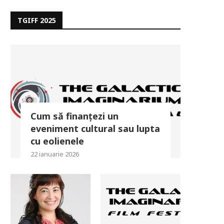
TGIFF 2025
Cum să finanțezi un
eveniment cultural sau lupta
cu eolienele
22 ianuarie 2026