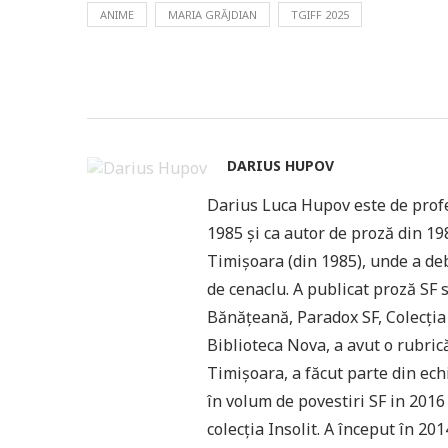
ANIME
MARIA GRĂJDIAN
TGIFF 2025
DARIUS HUPOV
Darius Luca Hupov este de profe
1985 și ca autor de proză din 198
Timișoara (din 1985), unde a deb
de cenaclu. A publicat proză SF
Bănățeană, Paradox SF, Colecția d
Biblioteca Nova, a avut o rubric
Timișoara, a făcut parte din ec
în volum de povestiri SF in 2016
colecția Insolit. A început în 2