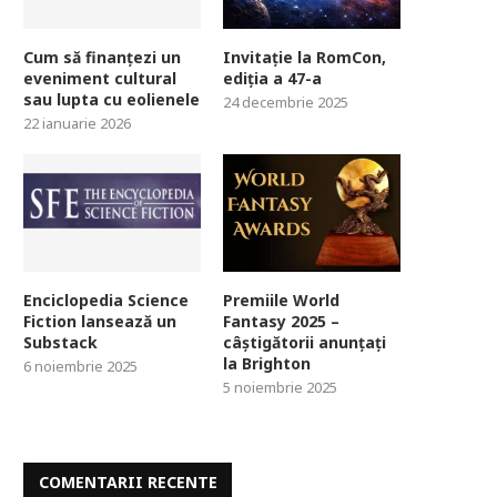
Cum să finanțezi un
Invitație la RomCon,
eveniment cultural
ediția a 47-a
sau lupta cu eolienele
24 decembrie 2025
22 ianuarie 2026
Enciclopedia Science
Premiile World
Fiction lansează un
Fantasy 2025 –
Substack
câștigătorii anunțați
la Brighton
6 noiembrie 2025
5 noiembrie 2025
COMENTARII RECENTE