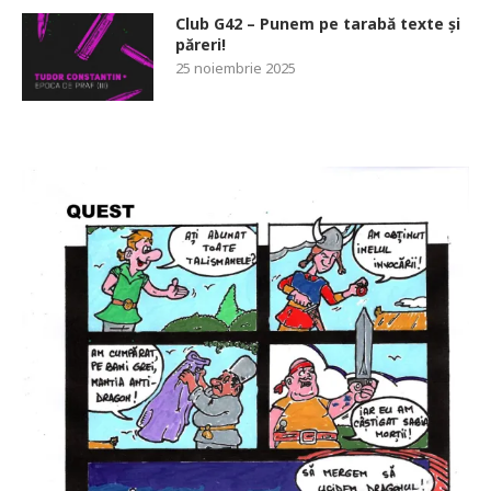
Club G42 – Punem pe tarabă texte și
păreri!
25 noiembrie 2025