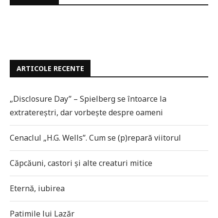
ARTICOLE RECENTE
„Disclosure Day” – Spielberg se întoarce la
extratereștri, dar vorbește despre oameni
Cenaclul „H.G. Wells”. Cum se (p)repară viitorul
Căpcăuni, castori și alte creaturi mitice
Eternă, iubirea
Patimile lui Lazăr