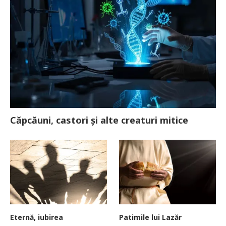
Căpcăuni, castori și alte creaturi mitice
Eternă, iubirea
Patimile lui Lazăr