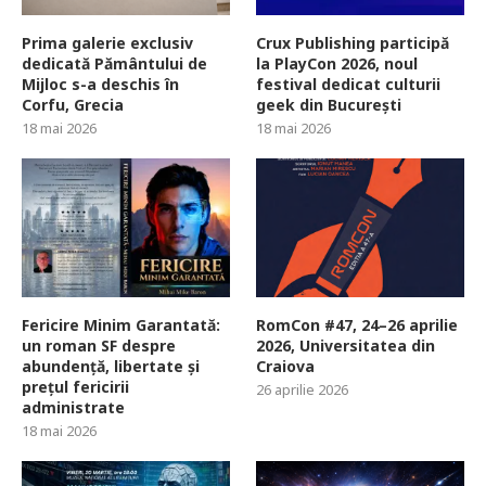
Prima galerie exclusiv
Crux Publishing participă
dedicată Pământului de
la PlayCon 2026, noul
Mijloc s-a deschis în
festival dedicat culturii
Corfu, Grecia
geek din București
18 mai 2026
18 mai 2026
Fericire Minim Garantată:
RomCon #47, 24–26 aprilie
un roman SF despre
2026, Universitatea din
abundență, libertate și
Craiova
prețul fericirii
26 aprilie 2026
administrate
18 mai 2026