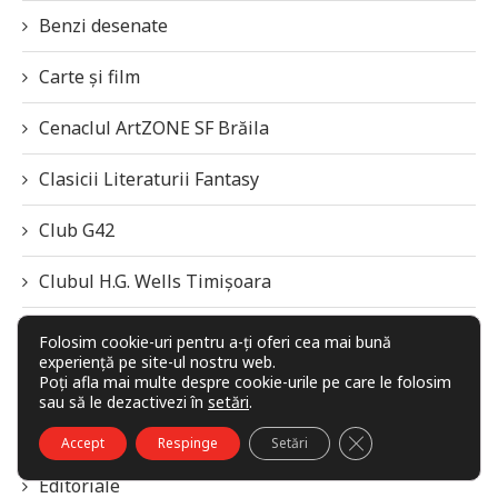
Benzi desenate
Carte și film
Cenaclul ArtZONE SF Brăila
Clasicii Literaturii Fantasy
Club G42
Clubul H.G. Wells Timișoara
Cronici de film
Folosim cookie-uri pentru a-ți oferi cea mai bună
experiență pe site-ul nostru web.
Poți afla mai multe despre cookie-urile pe care le folosim
Cronici de jocuri
sau să le dezactivezi în
setări
.
Diverse
CLOSE GDPR COO
Accept
Respinge
Setări
Editoriale