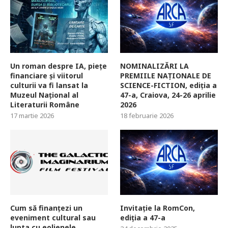
Un roman despre IA, piețe
NOMINALIZĂRI LA
financiare și viitorul
PREMIILE NAȚIONALE DE
culturii va fi lansat la
SCIENCE-FICTION, ediția a
Muzeul Național al
47-a, Craiova, 24-26 aprilie
Literaturii Române
2026
17 martie 2026
18 februarie 2026
Cum să finanțezi un
Invitație la RomCon,
eveniment cultural sau
ediția a 47-a
lupta cu eolienele