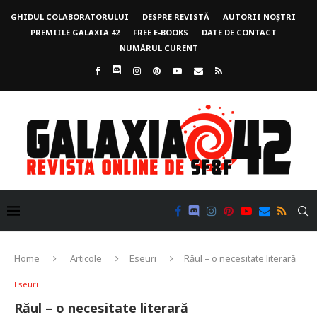
GHIDUL COLABORATORULUI
DESPRE REVISTĂ
AUTORII NOȘTRI
PREMIILE GALAXIA 42
FREE E-BOOKS
DATE DE CONTACT
NUMĂRUL CURENT
Home
Articole
Eseuri
Răul – o necesitate literară
Eseuri
Răul – o necesitate literară