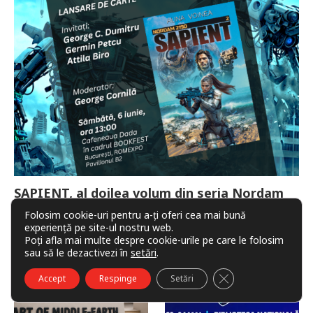
SAPIENT, al doilea volum din seria Nordam
2190, se lansează la Bookfest 2026
Folosim cookie-uri pentru a-ți oferi cea mai bună
experiență pe site-ul nostru web.
1 iunie 2026
Poți afla mai multe despre cookie-urile pe care le folosim
sau să le dezactivezi în
setări
.
CLOSE GDPR COO
Accept
Respinge
Setări