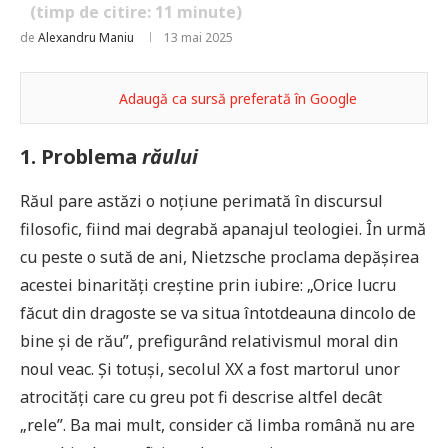
(timp de citire:
11
minute)
de
Alexandru Maniu
13 mai 2025
Adaugă ca sursă preferată în Google
1. Problema
răului
Răul pare astăzi o noțiune perimată în discursul
filosofic, fiind mai degrabă apanajul teologiei. În urmă
cu peste o sută de ani, Nietzsche proclama depășirea
acestei binarități creștine prin iubire: „Orice lucru
făcut din dragoste se va situa întotdeauna dincolo de
bine și de rău”, prefigurând relativismul moral din
noul veac. Și totuși, secolul XX a fost martorul unor
atrocități care cu greu pot fi descrise altfel decât
„rele”. Ba mai mult, consider că limba română nu are