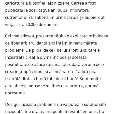
caricatură a filosofiei leibnitziene. Cartea a fost
publicată la doar câțiva ani după înfiorătorul
cutremur din Lisabona, în urma căruia și-au pierdut
viața circa 50.000 de oameni.
Cel mai adesea, prezența răului e explicată prin ideea
de liber arbitru, dar și aici întâlnim nenumărate
probleme. De pildă, de ce liberul arbitru cu care e
înzestrată creația divină include și această
posibilitate de a face rău, mai ales dacă vorbim de o
creație „după chipul și asemănarea…” adică una
izvorâtă dintr-o ființă întrutotul bună? Sunt multe
alte obiecții aduse tezei liberului arbitru, dar mă
opresc aici.
Desigur, această problemă nu va putea fi soluționată
niciodată, întrucât ea nu poate fi testată empiric. Cu