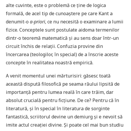
alte cuvinte, este o problemă ce ține de logica
formală, de acel tip de cunoaștere pe care Kant a
denumit-o
a-priori
, ce nu necesită o examinare a lumii
fizice. Conceptele sunt postulate aidoma termenilor
dintr-o teoremă matematică și au sens doar într-un
circuit închis de relații. Confuzia provine din
încercarea (teologilor, în special) de a înscrie aceste
concepte în realitatea noastră empirică.
A venit momentul unei mărturisiri: găsesc toată
această dispută filosofică pe seama răului lipsită de
importanță pentru lumea reală în care trăim, dar
absolut crucială pentru ficțiune. De ce? Pentru că în
literatură, și în special în literatura de sorginte
fantastică, scriitorul devine un demiurg și e nevoit să
imite actul creației divine. Și poate cel mai bun studiu