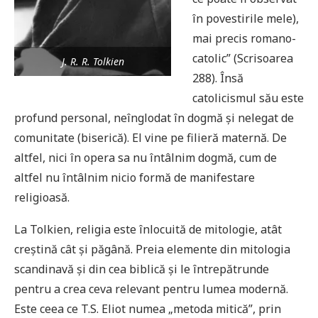
în povestirile mele),
mai precis romano-
catolic” (Scrisoarea
J. R. R. Tolkien
288). Însă
catolicismul său este
profund personal, neînglodat în dogmă și nelegat de
comunitate (biserică). El vine pe filieră maternă. De
altfel, nici în opera sa nu întâlnim dogmă, cum de
altfel nu întâlnim nicio formă de manifestare
religioasă.
La Tolkien, religia este înlocuită de mitologie, atât
creștină cât și păgână. Preia elemente din mitologia
scandinavă și din cea biblică și le întrepătrunde
pentru a crea ceva relevant pentru lumea modernă.
Este ceea ce T.S. Eliot numea „metoda mitică”, prin