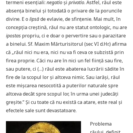
termeni esențiali:
negatio
și
privatio
. Astfel, răul este
absența binelui și totodată o privare de la poruncile
divine. E o
lipsă
de evlavie, de sfințenie. Mai mult, în
concepția creștină, răul nu are statut ontologic, nu are
ipostas
propriu, ci e doar o pervertire sau o parazitare
a binelui. Sf. Maxim Mărturisitorul (sec VI d.Hr.) afirma
că „răul nici nu era, nici nu va fi ceva ce subzistă prin
firea proprie. Căci nu are în nici un fel ființă sau fire,
sau putere, ci (…) răul este abaterea lucrării sădite în
fire de la scopul lor și altceva nimic. Sau iarăși, răul
este mișcarea nesocotită a puterilor naturale spre
altceva decât spre scopul lor, în urma unei judecăți
greșite.” Și cu toate că nu există ca atare, este real și
efectele sale sunt devastatoare.
Problema
răului, definit