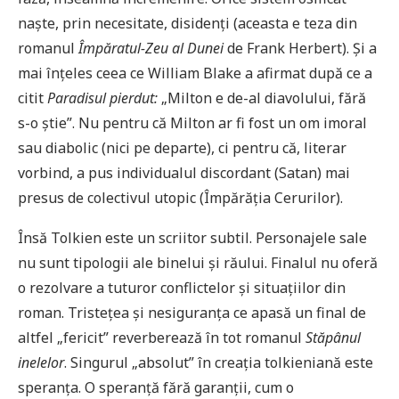
naște, prin necesitate, disidenți (aceasta e teza din
romanul
Împăratul-Zeu al Dunei
de Frank Herbert). Și a
mai înțeles ceea ce William Blake a afirmat după ce a
citit
Paradisul pierdut:
„Milton e de-al diavolului, fără
s-o știe”. Nu pentru că Milton ar fi fost un om imoral
sau diabolic (nici pe departe), ci pentru că, literar
vorbind, a pus individualul discordant (Satan) mai
presus de colectivul utopic (Împărăția Cerurilor).
Însă Tolkien este un scriitor subtil. Personajele sale
nu sunt tipologii ale binelui și răului. Finalul nu oferă
o rezolvare a tuturor conflictelor și situațiilor din
roman. Tristețea și nesiguranța ce apasă un final de
altfel „fericit” reverberează în tot romanul
Stăpânul
inelelor
. Singurul „absolut” în creația tolkieniană este
speranța. O speranță fără garanții, cum o