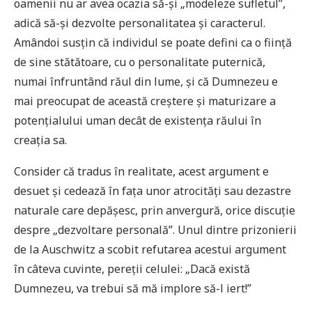
oamenii nu ar avea ocazia să-și „modeleze sufletul”,
adică să-și dezvolte personalitatea și caracterul.
Amândoi susțin că individul se poate defini ca o ființă
de sine stătătoare, cu o personalitate puternică,
numai înfruntând răul din lume, și că Dumnezeu e
mai preocupat de această creștere și maturizare a
potențialului uman decât de existența răului în
creația sa.
Consider că tradus în realitate, acest argument e
desuet și cedează în fața unor atrocități sau dezastre
naturale care depășesc, prin anvergură, orice discuție
despre „dezvoltare personală”. Unul dintre prizonierii
de la Auschwitz a scobit refutarea acestui argument
în câteva cuvinte, pereții celulei: „Dacă există
Dumnezeu, va trebui să mă implore să-l iert!”