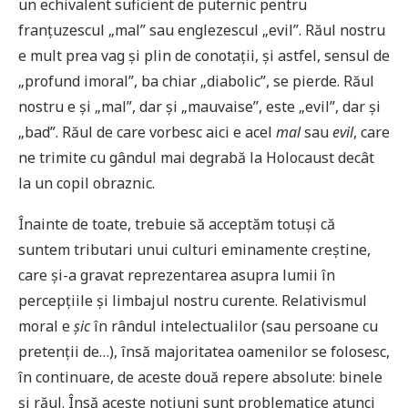
un echivalent suficient de puternic pentru
franțuzescul „mal” sau englezescul „evil”. Răul nostru
e mult prea vag și plin de conotații, și astfel, sensul de
„profund imoral”, ba chiar „diabolic”, se pierde. Răul
nostru e și „mal”, dar și „mauvaise”, este „evil”, dar și
„bad”. Răul de care vorbesc aici e acel
mal
sau
evil
, care
ne trimite cu gândul mai degrabă la Holocaust decât
la un copil obraznic.
Înainte de toate, trebuie să acceptăm totuși că
suntem tributari unui culturi eminamente creștine,
care și-a gravat reprezentarea asupra lumii în
percepțiile și limbajul nostru curente. Relativismul
moral e
șic
în rândul intelectualilor (sau persoane cu
pretenții de…), însă majoritatea oamenilor se folosesc,
în continuare, de aceste două repere absolute: binele
și răul. Însă aceste noțiuni sunt problematice atunci