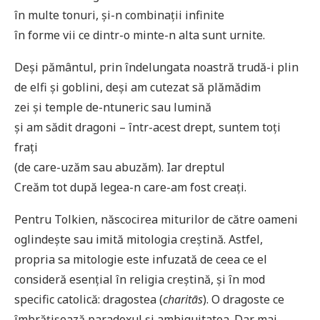
în multe tonuri, și-n combinații infinite
în forme vii ce dintr-o minte-n alta sunt urnite.
Deși pământul, prin îndelungata noastră trudă-i plin
de elfi și goblini, deși am cutezat să plămădim
zei și temple de-ntuneric sau lumină
și am sădit dragoni – într-acest drept, suntem toți
frați
(de care-uzăm sau abuzăm). Iar dreptul
Creăm tot după legea-n care-am fost creați.
Pentru Tolkien, născocirea miturilor de către oameni
oglindește sau imită mitologia creștină. Astfel,
propria sa mitologie este infuzată de ceea ce el
consideră esențial în religia creștină, și în mod
specific catolică: dragostea (
charitās
). O dragoste ce
îmbrățișează paradoxul și ambiguitatea. Dar mai