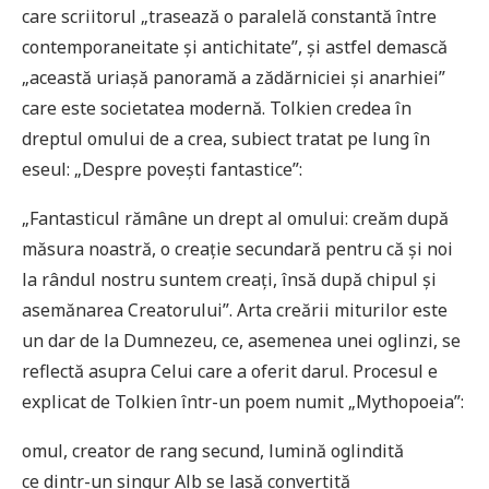
care scriitorul „trasează o paralelă constantă între
contemporaneitate și antichitate”, și astfel demască
„această uriașă panoramă a zădărniciei și anarhiei”
care este societatea modernă. Tolkien credea în
dreptul omului de a crea, subiect tratat pe lung în
eseul: „Despre povești fantastice”:
„Fantasticul rămâne un drept al omului: creăm după
măsura noastră, o creație secundară pentru că și noi
la rândul nostru suntem creați, însă după chipul și
asemănarea Creatorului”. Arta creării miturilor este
un dar de la Dumnezeu, ce, asemenea unei oglinzi, se
reflectă asupra Celui care a oferit darul. Procesul e
explicat de Tolkien într-un poem numit „Mythopoeia”:
omul, creator de rang secund, lumină oglindită
ce dintr-un singur Alb se lasă convertită