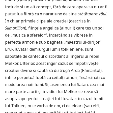
include și un alt concept, fără de care opera sa nu ar fi
putut lua ființă ca o narațiune de sine stătătoare:
răul
.
În chiar primele clipe ale creației (descrisă în
Silmarillion
), ființele angelice (ainurii) care țes un soi
de „muzică a sferelor”, încercând să vibreze în
perfectă armonie sub bagheta „maestrului-dirijor”
Eru-Iluvatar, demiurgul lumii tolkieniene, sunt
sabotate de cântecul discordant al îngerului rebel,
Melkor. Ulterior, acest înger căzut se împotrivește
creației divine și caută să distrugă Arda (Pământul),
într-o perpetuă luptă cu ceilalți ainuri, însărcinați cu
modelarea noii lumi. Și, asemenea lui Satan, cea mai
mare parte a urii și invidiei lui Melkor se revarsă
asupra apogeului creației lui Iluvatar: în cazul lumii
lui Tolkien, nu e vorba de om, ci de eldari (sau elfi,
cum sunt cunoscuți majorității cititorilor), întâii