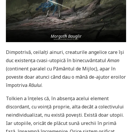
Morgoth Bauglir
Dimpotrivă, ceilalți ainuri, creaturile angelice care își
duc existența cvasi-utopică în binecuvântatul
Aman
(continent paralel cu Pământul de Mijloc), apar în
poveste doar atunci când dau o mână de-ajutor eroilor
împotriva
Răului
.
Tolkien a înțeles că, în absența acelui element
discordant, cu voință proprie, alta decât a colectivului
neindividualizat, nu există povești. Există doar utopii.
Iar utopiile, oricât de plăcut sună urechii în primă
fază, înseamnă încremenire. Orice sistem osificat