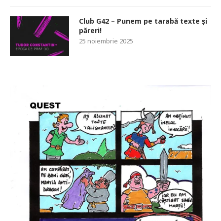
Club G42 – Punem pe tarabă texte și
păreri!
25 noiembrie 2025