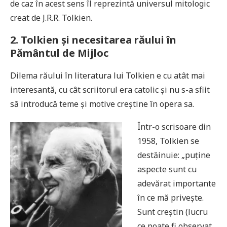
de caz în acest sens îl reprezintă universul mitologic
creat de J.R.R. Tolkien.
2. Tolkien și necesitarea răului în
Pământul de Mijloc
Dilema răului în literatura lui Tolkien e cu atât mai
interesantă, cu cât scriitorul era catolic și nu s-a sfiit
să introducă teme și motive creștine în opera sa.
Într-o scrisoare din
1958, Tolkien se
destăinuie: „puține
aspecte sunt cu
adevărat importante
în ce mă privește.
Sunt creștin (lucru
ce poate fi observat