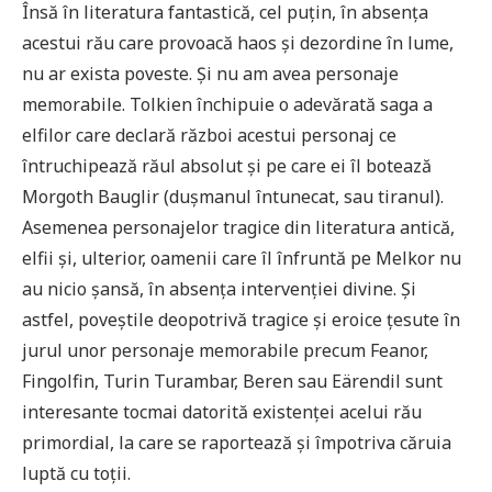
Însă în literatura fantastică, cel puțin, în absența
acestui rău care provoacă haos și dezordine în lume,
nu ar exista poveste. Și nu am avea personaje
memorabile. Tolkien închipuie o adevărată saga a
elfilor care declară război acestui personaj ce
întruchipează răul absolut și pe care ei îl botează
Morgoth Bauglir (dușmanul întunecat, sau tiranul).
Asemenea personajelor tragice din literatura antică,
elfii și, ulterior, oamenii care îl înfruntă pe Melkor nu
au nicio șansă, în absența intervenției divine. Și
astfel, poveștile deopotrivă tragice și eroice țesute în
jurul unor personaje memorabile precum Feanor,
Fingolfin, Turin Turambar, Beren sau Eärendil sunt
interesante tocmai datorită existenței acelui rău
primordial, la care se raportează și împotriva căruia
luptă cu toții.