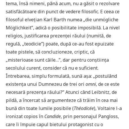
tema, însă nimeni, până acum, nu a găsit o rezolvare
satisfăcătoare din punct de vedere filosofic. E ceea ce
filosoful elvețian Karl Barth numea „die unmögliche
Möglichkeit”, adică o posibilitate imposibilă. La nivel
religios, justificarea prezenței răului (numită, de
regulă, „teodicie”) poate, după ce-au fost epuizate
toate pistele, să concluzioneze, criptic, că
„misterioase sunt căile…”, dar pentru conștiința
secolului curent, consider că nu e suficient.
Întrebarea, simplu formulată, sună așa: „postulând
existența unui Dumnezeu de trei ori
omni
, de ce este
necesară prezența răului?” Atunci când Leibnitz, de
pildă, a încercat să argumenteze că trăim în cea mai
bună din toate lumile posibile (
Théodicée
), Voltaire l-a
ironizat copios în
Candide
, prin personajul Pangloss,
care îi împuie capul bietului protagonist cu o