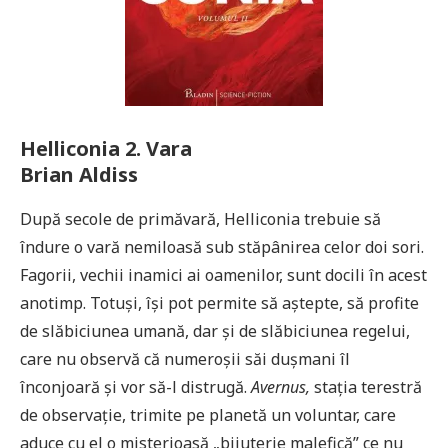
Helliconia 2. Vara
Brian Aldiss
După secole de primăvară, Helliconia trebuie să
îndure o vară nemiloasă sub stăpânirea celor doi sori.
Fagorii, vechii inamici ai oamenilor, sunt docili în acest
anotimp. Totuși, își pot permite să aștepte, să profite
de slăbiciunea umană, dar și de slăbiciunea regelui,
care nu observă că numeroșii săi dușmani îl
înconjoară și vor să-l distrugă.
Avernus,
stația terestră
de observație, trimite pe planetă un voluntar, care
aduce cu el o misterioasă „bijuterie malefică” ce nu