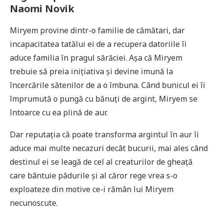
Naomi Novik
Miryem provine dintr-o familie de cămătari, dar
incapacitatea tatălui ei de a recupera datoriile îi
aduce familia în pragul sărăciei. Așa că Miryem
trebuie să preia inițiativa și devine imună la
încercările sătenilor de a o îmbuna. Când bunicul ei îi
împrumută o pungă cu bănuți de argint, Miryem se
întoarce cu ea plină de aur.
Dar reputația că poate transforma argintul în aur îi
aduce mai multe necazuri decât bucurii, mai ales când
destinul ei se leagă de cel al creaturilor de gheață
care bântuie pădurile și al căror rege vrea s-o
exploateze din motive ce-i rămân lui Miryem
necunoscute.