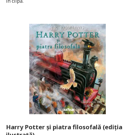
în clipă.
Harry Potter şi piatra filosofală (ediţia
ilustrată)