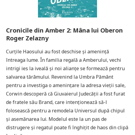
Cronicile din Amber 2: Mâ
na lui Oberon
Roger Zelazny
Curțile Haosului au fost deschise și amenință
întreaga lume. În familia regală a Amberului, vechi
intrigi ies la iveală și noi alianțe se formează pentru
salvarea tărâmului. Revenind la Umbra Pământ
pentru a investiga o amenințare la adresa vieții sale,
Corwin descoperă că Giuvaierul Judecății a fost furat
de fratele său Brand, care intenționează să-l
folosească pentru a remodela Universul după chipul
și asemănarea lui. Modelul este la un pas de
distrugere și regatul poate fi înghițit de haos din clipă