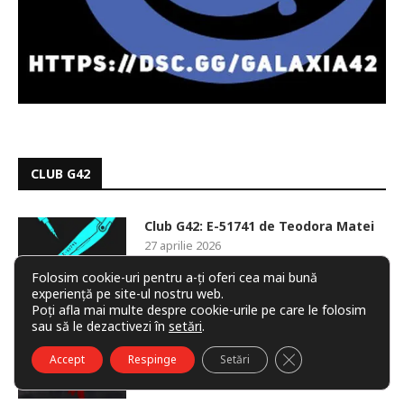
CLUB G42
Club G42: E-51741 de Teodora Matei
27 aprilie 2026
Folosim cookie-uri pentru a-ți oferi cea mai bună
experiență pe site-ul nostru web.
Poți afla mai multe despre cookie-urile pe care le folosim
sau să le dezactivezi în
setări
.
Cristian Vicol, invitat Galaxia 42 pe
Discord
CLOSE GDPR COO
Accept
Respinge
Setări
28 ianuarie 2026