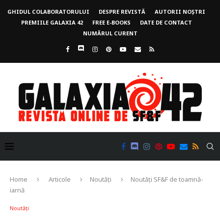
GHIDUL COLABORATORULUI
DESPRE REVISTĂ
AUTORII NOȘTRI
PREMIILE GALAXIA 42
FREE E-BOOKS
DATE DE CONTACT
NUMĂRUL CURENT
Home
Articole
Noutăți
Noutăți SF&F de toamnă-
iarnă
Noutăți