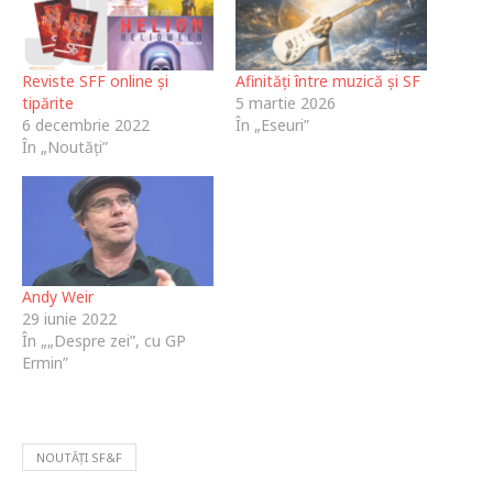
Reviste SFF online și
Afinități între muzică și SF
tipărite
5 martie 2026
6 decembrie 2022
În „Eseuri”
În „Noutăți”
Andy Weir
29 iunie 2022
În „„Despre zei”, cu GP
Ermin”
NOUTĂȚI SF&F