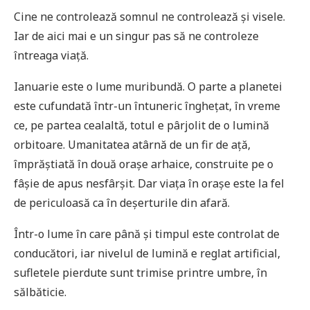
Cine ne controlează somnul ne controlează și visele.
Iar de aici mai e un singur pas să ne controleze
întreaga viață.
Ianuarie este o lume muribundă. O parte a planetei
este cufundată într-un întuneric înghețat, în vreme
ce, pe partea cealaltă, totul e pârjolit de o lumină
orbitoare. Umanitatea atârnă de un fir de ață,
împrăștiată în două orașe arhaice, construite pe o
fâșie de apus nesfârșit. Dar viața în orașe este la fel
de periculoasă ca în deșerturile din afară.
Într-o lume în care până și timpul este controlat de
conducători, iar nivelul de lumină e reglat artificial,
sufletele pierdute sunt trimise printre umbre, în
sălbăticie.