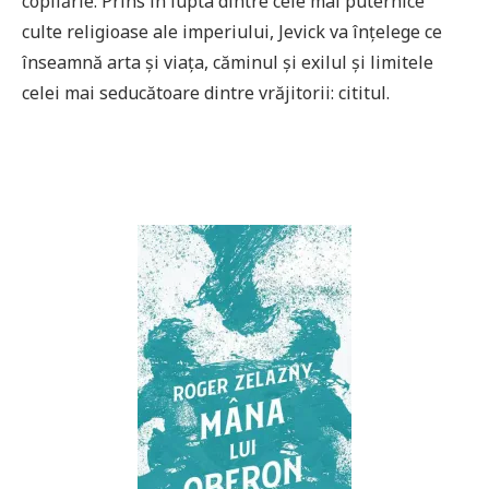
copilărie. Prins în lupta dintre cele mai puternice
culte religioase ale imperiului, Jevick va înțelege ce
înseamnă arta și viața, căminul și exilul și limitele
celei mai seducătoare dintre vrăjitorii: cititul.