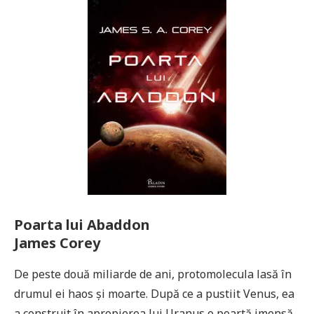
Poarta lui Abaddon
James Corey
De peste două miliarde de ani, protomolecula lasă în
drumul ei haos și moarte. După ce a pustiit Venus, ea
a construit în apropierea lui Uranus o poartă imensă,