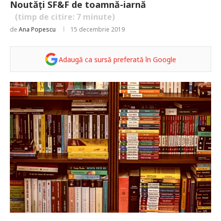
Noutăți SF&F de toamnă-iarnă
(timp de citire:
7
minute)
de
Ana Popescu
15 decembrie 2019
Adaugă ca sursă preferată în Google