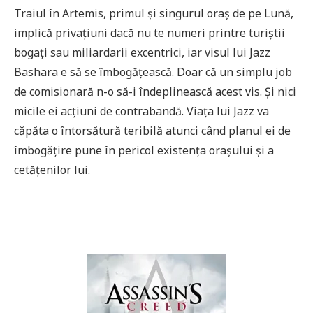
Traiul în Artemis, primul şi singurul oraș de pe Lună,
implică privațiuni dacă nu te numeri printre turiștii
bogați sau miliardarii excentrici, iar visul lui Jazz
Bashara e să se îmbogățească. Doar că un simplu job
de comisionară n-o să-i îndeplinească acest vis. Și nici
micile ei acțiuni de contrabandă. Viața lui Jazz va
căpăta o întorsătură teribilă atunci când planul ei de
îmbogățire pune în pericol existența orașului și a
cetățenilor lui.