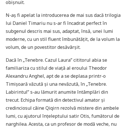
obișnuit.
N-aș fi apelat la introducerea de mai sus dacă trilogia
lui Daniel Timariu nu s-ar fi încadrat perfect în
subgenul descris mai sus, adaptat, însă, unei lumi
moderne, cu un stil fluent îmbunătățit, de la volum la
volum, de un povestitor desăvârșit.
Dacă în „Tenebre. Cazul Laura” cititorul abia se
familiariza cu stilul de viață al eroului Theodor
Alexandru Anghel, apt de a se deplasa printr-o
Timișoară văzută și una nevăzută, în „Tenebre.
Labirintul” s-au lămurit anumite întâmplări din
trecut. Echipa formată din detectivul amator și
credinciosul câine Qiqirn rezolvă mistere din ambele
lumi, cu ajutorul înțeleptului satir Otis, fumătorul de
narghilea. Acesta, ca un profesor de modă veche, nu