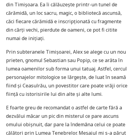
din Timișoara. Ea îi călăuzește printr-un tunel de
cărămidă, un loc sacru, magic, o bibliotecă ascunsă,
căci fiecare cărămidă e inscripționată cu fragmente
din cărți vechi, pierdute de oameni, ce pot fi citite
numai de inițiați.
Prin subteranele Timișoarei, Alex se alege cu un nou
prieten, gnomul Sebastian sau Popip, ce se arăta în
lumea oamenilor sub forma unui tatuaj. Astfel, cercul
personajelor mitologice se lărgește, de luat în seamă
fiind și Ceasulrău, un povestitor care poate vrăji orice
ființă cu istorisirile lui din alte și alte lumi.
E foarte greu de recomandat o astfel de carte fără a
dezvălui măcar un pic din misterul ce pare ascuns
omului obișnuit, dar pare la îndemâna celui ce poate
călători prin Lumea Tenebrelor. Mesajul mi s-a părut