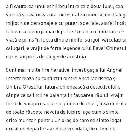
a fi căutarea unui echilibru între cele două lumi, cea
văzută și cea nevăzută, necesitatea unei căi de dialog,
mijlocit de personajele cu puteri speciale, astfel încât
lumea să meargă mai departe. Un om cu jumătate de
viață e prins în lupta dintre nimfe, strigoi, vârcolaci și
călugări, e vrăjit de forța legendarului Pavel Chinezul
dar e surprins de alegerile acestuia.
Sunt mai multe fire narative, investigația lui Anghel
interferează cu conflictul dintre Anca Morisena și
Umbra Orașului, latura omenească a detectivului e
cât pe ce să încline balanța în favoarea răului, vrăjit
fiind de vampiri sau de legiunea de draci, însă dincolo
de toate răzbate nevoia de iubire, așa cum o simte
orice muritor: pentru un oraș de care se simte legat
oricât de departe s-ar duce vreodată, de o femeie