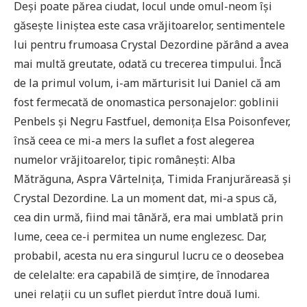
Deși poate părea ciudat, locul unde omul-neom își
găsește liniștea este casa vrăjitoarelor, sentimentele
lui pentru frumoasa Crystal Dezordine părând a avea
mai multă greutate, odată cu trecerea timpului. Încă
de la primul volum, i-am mărturisit lui Daniel că am
fost fermecată de onomastica personajelor: goblinii
Penbels și Negru Fastfuel, demonița Elsa Poisonfever,
însă ceea ce mi-a mers la suflet a fost alegerea
numelor vrăjitoarelor, tipic românești: Alba
Mătrăguna, Aspra Vârtelnița, Timida Franjurăreasă și
Crystal Dezordine. La un moment dat, mi-a spus că,
cea din urmă, fiind mai tânără, era mai umblată prin
lume, ceea ce-i permitea un nume englezesc. Dar,
probabil, acesta nu era singurul lucru ce o deosebea
de celelalte: era capabilă de simțire, de înnodarea
unei relații cu un suflet pierdut între două lumi.