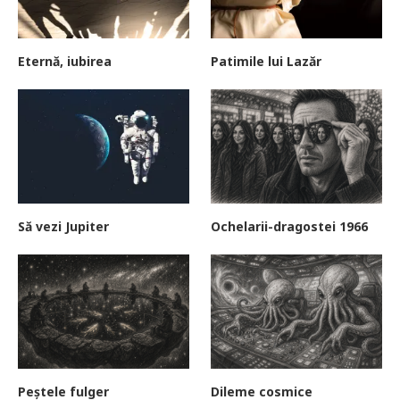
Eternă, iubirea
Patimile lui Lazăr
Să vezi Jupiter
Ochelarii-dragostei 1966
Peștele fulger
Dileme cosmice