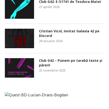
Club G42: E-51741 de Teodora Matei
27 aprilie 2026
Cristian Vicol, invitat Galaxia 42 pe
Discord
28 ianuarie 2026
Club G42 – Punem pe tarabă texte și
păreri!
25 noiembrie 2025