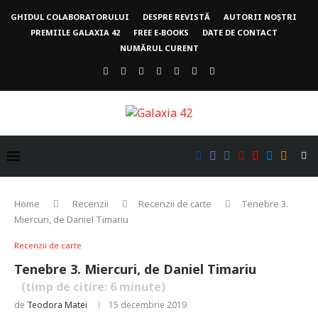
GHIDUL COLABORATORULUI
DESPRE REVISTĂ
AUTORII NOȘTRI
PREMIILE GALAXIA 42
FREE E-BOOKS
DATE DE CONTACT
NUMĂRUL CURENT
Home
Recenzii
Recenzii de carte
Tenebre 3.
Miercuri, de Daniel Timariu
Recenzii de carte
Tenebre 3. Miercuri, de Daniel Timariu
(timp de citire:
6
minute)
de
Teodora Matei
15 decembrie 2019