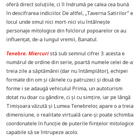
oferă direct soluțiile, ci îl îndrumă pe calea cea bună
în descifrarea indiciilor. De altfel, „Taverna Satirilor” e
locul unde omul nici mort-nici viu întâlnește
personaje mitologice din folclorul popoarelor ce au
influențat, de-a lungul vremii, Banatul.
Tenebre. Miercuri
stă sub semnul cifrei 3: acesta e
numărul de ordine din serie, poartă numele celei de-a
treia zile a săptămânii (dar nu întâmplător), echipei
formate din om și câinele cu patruzeci și două de
forme i se adaugă vehiculul Prima, un autoturism
dotat nu doar cu gândire, ci și cu simțire, iar pe lângă
Timișoara văzută și Lumea Tenebrelor, apare o a treia
dimensiune, o realitate virtuală care-și poate schimba
coordonatele în funcție de puterile ființelor mitologice
capabile să se întrupeze acolo.