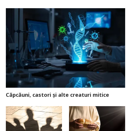
Căpcăuni, castori și alte creaturi mitice