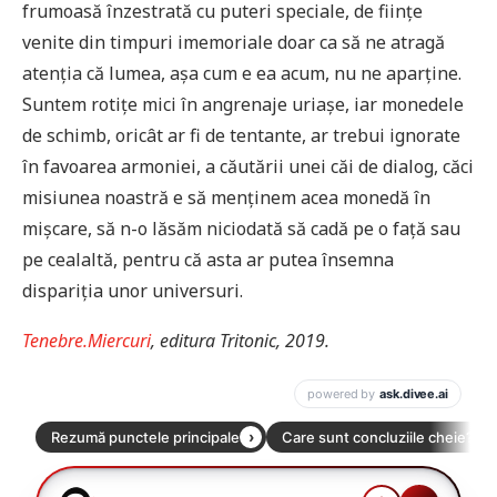
frumoasă înzestrată cu puteri speciale, de ființe
venite din timpuri imemoriale doar ca să ne atragă
atenția că lumea, așa cum e ea acum, nu ne aparține.
Suntem rotițe mici în angrenaje uriașe, iar monedele
de schimb, oricât ar fi de tentante, ar trebui ignorate
în favoarea armoniei, a căutării unei căi de dialog, căci
misiunea noastră e să menținem acea monedă în
mișcare, să n-o lăsăm niciodată să cadă pe o față sau
pe cealaltă, pentru că asta ar putea însemna
dispariția unor universuri.
Tenebre.Miercuri
, editura Tritonic, 2019.