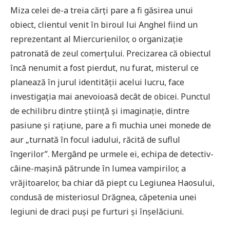
Miza celei de-a treia cărți pare a fi găsirea unui
obiect, clientul venit în biroul lui Anghel fiind un
reprezentant al Miercurienilor, o organizație
patronată de zeul comerțului. Precizarea că obiectul
încă nenumit a fost pierdut, nu furat, misterul ce
planează în jurul identității acelui lucru, face
investigația mai anevoioasă decât de obicei. Punctul
de echilibru dintre știință și imaginație, dintre
pasiune și rațiune, pare a fi muchia unei monede de
aur „turnată în focul iadului, răcită de suflul
îngerilor”. Mergând pe urmele ei, echipa de detectiv-
câine-mașină pătrunde în lumea vampirilor, a
vrăjitoarelor, ba chiar dă piept cu Legiunea Haosului,
condusă de misteriosul Drăgnea, căpetenia unei
legiuni de draci puși pe furturi și înșelăciuni.