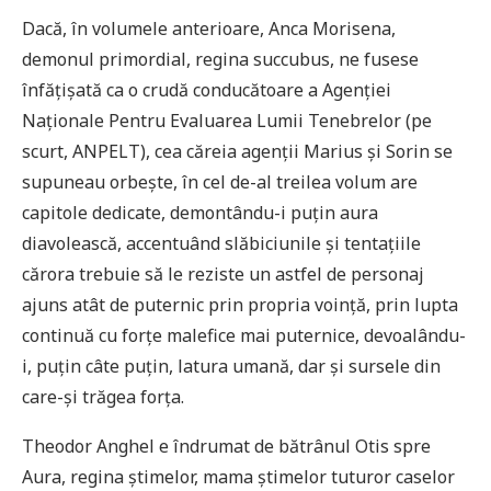
Dacă, în volumele anterioare, Anca Morisena,
demonul primordial, regina succubus, ne fusese
înfățișată ca o crudă conducătoare a Agenției
Naționale Pentru Evaluarea Lumii Tenebrelor (pe
scurt, ANPELT), cea căreia agenții Marius și Sorin se
supuneau orbește, în cel de-al treilea volum are
capitole dedicate, demontându-i puțin aura
diavolească, accentuând slăbiciunile și tentațiile
cărora trebuie să le reziste un astfel de personaj
ajuns atât de puternic prin propria voință, prin lupta
continuă cu forțe malefice mai puternice, devoalându-
i, puțin câte puțin, latura umană, dar și sursele din
care-și trăgea forța.
Theodor Anghel e îndrumat de bătrânul Otis spre
Aura, regina ştimelor, mama știmelor tuturor caselor