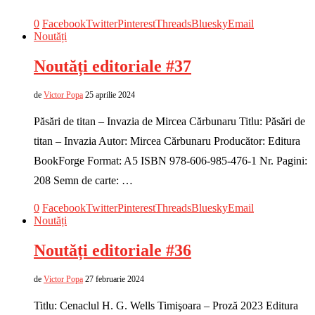
0
Facebook
Twitter
Pinterest
Threads
Bluesky
Email
Noutăți
Noutăți editoriale #37
de
Victor Popa
25 aprilie 2024
Păsări de titan – Invazia de Mircea Cărbunaru Titlu: Păsări de
titan – Invazia Autor: Mircea Cărbunaru Producător: Editura
BookForge Format: A5 ISBN 978-606-985-476-1 Nr. Pagini:
208 Semn de carte: …
0
Facebook
Twitter
Pinterest
Threads
Bluesky
Email
Noutăți
Noutăți editoriale #36
de
Victor Popa
27 februarie 2024
Titlu: Cenaclul H. G. Wells Timişoara – Proză 2023 Editura