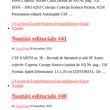
Pavel Coperta: Adrian Chifu (asistat de AI) Nr. pag.: 332
ISSN – 3061-6263 Colecţia: Colecția Science-Fiction, #234
Prezentarea editurii Antologiile CSF …
0
Facebook
Twitter
Pinterest
Threads
Bluesky
Email
Noutăți
Noutăți editoriale #41
de
Victor Popa
30 decembrie 2024
CSF EARTH nr. 36 – Revistă de literatură și artă SF Autor:
colectiv Coperta: George Ionescu (asistat de AI) Nr. pag.: 118
Format: tipărit Dimensiuni: 13 x 20 cm EDITORIAL: De …
0
Facebook
Twitter
Pinterest
Threads
Bluesky
Email
Noutăți
Noutăți editoriale #40
de
Victor Popa
10 noiembrie 2024