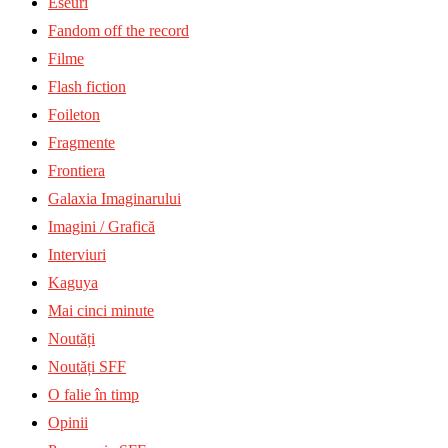
Eseuri
Fandom off the record
Filme
Flash fiction
Foileton
Fragmente
Frontiera
Galaxia Imaginarului
Imagini / Grafică
Interviuri
Kaguya
Mai cinci minute
Noutăți
Noutăți SFF
O falie în timp
Opinii