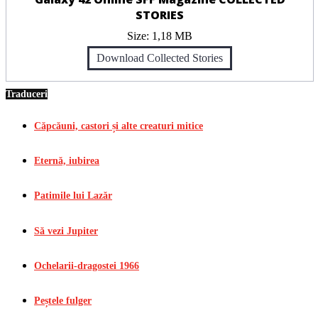
STORIES
Size:
1,18 MB
Download Collected Stories
Traduceri
Căpcăuni, castori și alte creaturi mitice
Eternă, iubirea
Patimile lui Lazăr
Să vezi Jupiter
Ochelarii-dragostei 1966
Peștele fulger