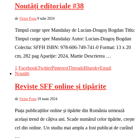
Noutăți editoriale #38
de
Victor Popa
9 iulie 2024
Timpul curge spre Mandalay de Lucian-Dragoș Bogdan Titlu:
Timpul curge spre Mandalay Autor: Lucian-Dragoș Bogdan
Colectia: SFFH ISBN: 978-606-749-741-0 Format: 13 x 20
cm, 282 pag Apariție: 2024, Martie Descrierea …
1
Facebook
Twitter
Pinterest
Threads
Bluesky
Email
Noutăți
Reviste SFF online și tipărite
de
Victor Popa
19 iunie 2024
Piața publicațiilor online și tipărite din România urmează
același trend de câțiva ani. Scade numărul celor tipărite, crește
cel din online. Un studiu mai amplu a fost publicat de curând
…