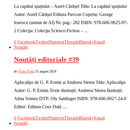
La capătul spațiului – Aurel Cărășel Titlu: La capătul spațiului
Autor: Aurel Cărășel Editura Pavcon Coperta: George
Ionescu (asistat de AI) Nr. pag.: 282 ISBN: 978-606-9625-97-
2 Colecţia: Colecţia Science-Fiction – …
0
Facebook
Twitter
Pinterest
Threads
Bluesky
Email
Noutăți
Noutăți editoriale #39
de
Victor Popa
31 august 2024
ApIscalips de G. P. Ermin și Andreea Sterea Titlu: ApIscalips
Autor: G. P. Ermin Texte ilustrații: Andreea Sterea Ilustrații:
Alina Voinea DTP: Oly Saldinger ISBN: 978-606-9027-24-0
Editor: Editura Crux Dată …
0
Facebook
Twitter
Pinterest
Threads
Bluesky
Email
Noutăți