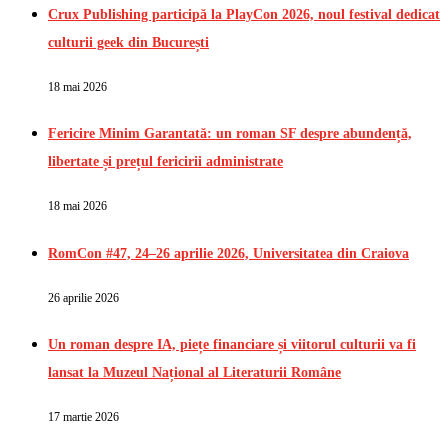
Crux Publishing participă la PlayCon 2026, noul festival dedicat
culturii geek din București
18 mai 2026
Fericire Minim Garantată: un roman SF despre abundență,
libertate și prețul fericirii administrate
18 mai 2026
RomCon #47, 24–26 aprilie 2026, Universitatea din Craiova
26 aprilie 2026
Un roman despre IA, piețe financiare și viitorul culturii va fi
lansat la Muzeul Național al Literaturii Române
17 martie 2026