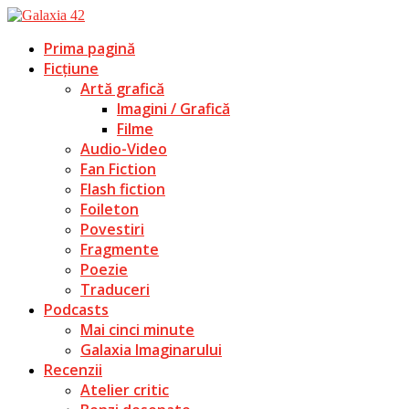
Prima pagină
Ficțiune
Artă grafică
Imagini / Grafică
Filme
Audio-Video
Fan Fiction
Flash fiction
Foileton
Povestiri
Fragmente
Poezie
Traduceri
Podcasts
Mai cinci minute
Galaxia Imaginarului
Recenzii
Atelier critic