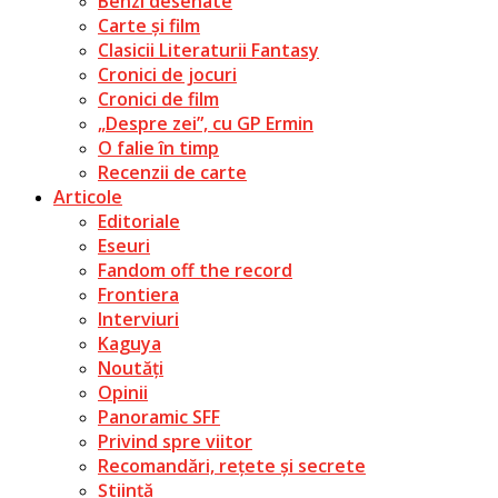
Benzi desenate
Carte și film
Clasicii Literaturii Fantasy
Cronici de jocuri
Cronici de film
„Despre zei”, cu GP Ermin
O falie în timp
Recenzii de carte
Articole
Editoriale
Eseuri
Fandom off the record
Frontiera
Interviuri
Kaguya
Noutăți
Opinii
Panoramic SFF
Privind spre viitor
Recomandări, rețete și secrete
Știință