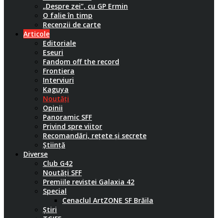
„Despre zei”, cu GP Ermin
O falie în timp
Recenzii de carte
Articole
Editoriale
Eseuri
Fandom off the record
Frontiera
Interviuri
Kaguya
Noutăți
Opinii
Panoramic SFF
Privind spre viitor
Recomandări, rețete și secrete
Știință
Diverse
Club G42
Noutăți SFF
Premiile revistei Galaxia 42
Special
Cenaclul ArtZONE SF Brăila
Știri