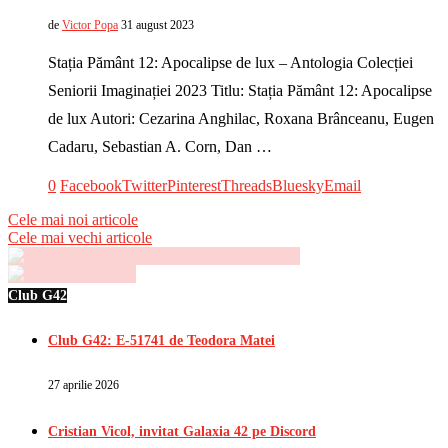
de
Victor Popa
31 august 2023
Stația Pământ 12: Apocalipse de lux – Antologia Colecției
Seniorii Imaginației 2023 Titlu: Stația Pământ 12: Apocalipse
de lux Autori: Cezarina Anghilac, Roxana Brânceanu, Eugen
Cadaru, Sebastian A. Corn, Dan …
0
Facebook
Twitter
Pinterest
Threads
Bluesky
Email
Cele mai noi articole
Cele mai vechi articole
Club G42
Club G42: E-51741 de Teodora Matei
27 aprilie 2026
Cristian Vicol, invitat Galaxia 42 pe Discord