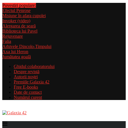
Povestiri populare:
Efectul Penrose
Misiune în afara cupolei
Invoker (video)
Alergarea de seară
Biblioteca lui Pavel
Rejuvenare
Falia
Arhivele Dincolo-Timpului
Axa lui Heron
Jumătatea goală
Ghidul colaboratorului
Despre revistă
Autorii noștri
Premiile Galaxia 42
Free E-books
Date de contact
Numărul curent