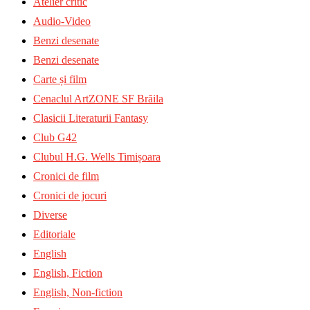
Atelier critic
Audio-Video
Benzi desenate
Benzi desenate
Carte și film
Cenaclul ArtZONE SF Brăila
Clasicii Literaturii Fantasy
Club G42
Clubul H.G. Wells Timișoara
Cronici de film
Cronici de jocuri
Diverse
Editoriale
English
English, Fiction
English, Non-fiction