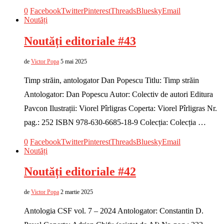
0
Facebook
Twitter
Pinterest
Threads
Bluesky
Email
Noutăți
Noutăți editoriale #43
de
Victor Popa
5 mai 2025
Timp străin, antologator Dan Popescu Titlu: Timp străin
Antologator: Dan Popescu Autor: Colectiv de autori Editura
Pavcon Ilustrații: Viorel Pîrligras Coperta: Viorel Pîrligras Nr.
pag.: 252 ISBN 978-630-6685-18-9 Colecția: Colecția …
0
Facebook
Twitter
Pinterest
Threads
Bluesky
Email
Noutăți
Noutăți editoriale #42
de
Victor Popa
2 martie 2025
Antologia CSF vol. 7 – 2024 Antologator: Constantin D.