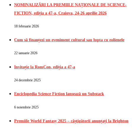
NOMINALIZĂRI LA PREMIILE NAȚIONALE DE SCIENCE-
FICTION, ediția a 47-a, Craiova, 24-26 aprilie 2026
18 februarie 2026
Cum să finanțezi un eveniment cultural sau lupta cu eolienele
22 ianuarie 2026
Invitație la RomCon, ediția a 47-a
24 decembrie 2025
Enciclopedia Science Fiction lansează un Substack
6 noiembrie 2025
Premiile World Fantasy 2025 – câștigătorii anunțați la Brighton