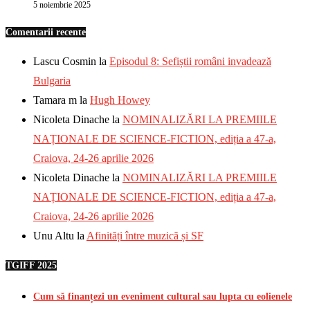
5 noiembrie 2025
Comentarii recente
Lascu Cosmin
la
Episodul 8: Sefiștii români invadează
Bulgaria
Tamara m
la
Hugh Howey
Nicoleta Dinache
la
NOMINALIZĂRI LA PREMIILE
NAȚIONALE DE SCIENCE-FICTION, ediția a 47-a,
Craiova, 24-26 aprilie 2026
Nicoleta Dinache
la
NOMINALIZĂRI LA PREMIILE
NAȚIONALE DE SCIENCE-FICTION, ediția a 47-a,
Craiova, 24-26 aprilie 2026
Unu Altu
la
Afinități între muzică și SF
TGIFF 2025
Cum să finanțezi un eveniment cultural sau lupta cu eolienele