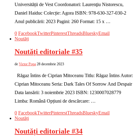
Universității de Vest Coordonatori: Laurenţiu Nistorescu,
Daniel Haiduc Colecție: Agora ISBN: 978-630-327-030-2
Anul publicării: 2023 Pagini: 260 Format: 15 x …
0
Facebook
Twitter
Pinterest
Threads
Bluesky
Email
Noutăți
Noutăți editoriale #35
de
Victor Popa
28 decembrie 2023
Răgaz întins de Ciprian Mitoceanu Titlu: Răgaz întins Autor:
Ciprian Mitoceanu Seria: Dark Tales Of Sorrow And Despair
Data lansării: 3 noiembrie 2023 ISBN: 1230007028779
Limba: Română Opțiuni de descărcare: …
0
Facebook
Twitter
Pinterest
Threads
Bluesky
Email
Noutăți
Noutăți editoriale #34