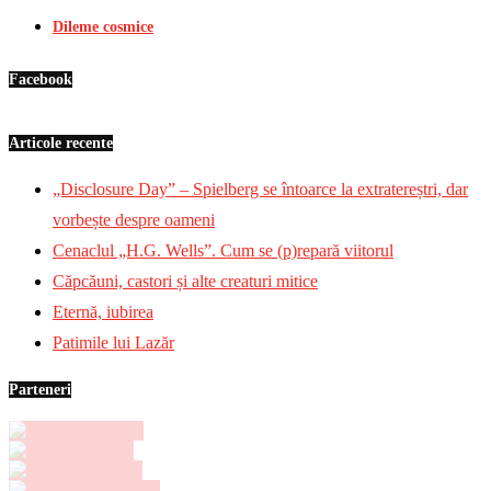
Dileme cosmice
Facebook
Articole recente
„Disclosure Day” – Spielberg se întoarce la extratereștri, dar
vorbește despre oameni
Cenaclul „H.G. Wells”. Cum se (p)repară viitorul
Căpcăuni, castori și alte creaturi mitice
Eternă, iubirea
Patimile lui Lazăr
Parteneri