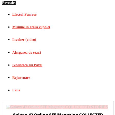
Povestiri
Efectul Penrose
Misiune în afara cupolei
Invoker (video)
Alergarea de seară
Biblioteca lui Pavel
Rejuvenare
Falia
Galaxy 42 Online SFF Magazine COLLECTED