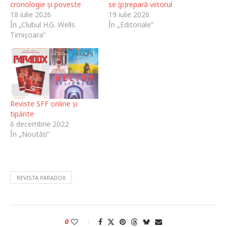
cronologie şi poveste
se (p)repară viitorul
18 iulie 2026
19 iulie 2026
În „Clubul H.G. Wells
În „Editoriale”
Timișoara”
Reviste SFF online și
tipărite
6 decembrie 2022
În „Noutăți”
REVISTA PARADOX
0