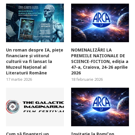
Un roman despre IA, piețe
NOMINALIZĂRI LA
financiare și viitorul
PREMIILE NAȚIONALE DE
culturii va fi lansat la
SCIENCE-FICTION, ediția a
Muzeul Național al
47-a, Craiova, 24-26 aprilie
Literaturii Române
2026
17 martie 2026
18 februarie 2026
Cum să finanțezi un
Invitație la RomCon,