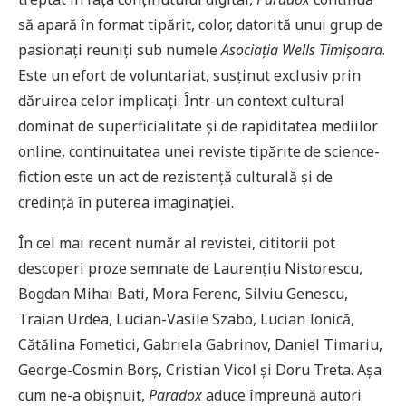
să apară în format tipărit, color, datorită unui grup de
pasionați reuniți sub numele
Asociația Wells Timișoara
.
Este un efort de voluntariat, susținut exclusiv prin
dăruirea celor implicați. Într-un context cultural
dominat de superficialitate și de rapiditatea mediilor
online, continuitatea unei reviste tipărite de science-
fiction este un act de rezistență culturală și de
credință în puterea imaginației.
În cel mai recent număr al revistei, cititorii pot
descoperi proze semnate de Laurențiu Nistorescu,
Bogdan Mihai Bati, Mora Ferenc, Silviu Genescu,
Traian Urdea, Lucian-Vasile Szabo, Lucian Ionică,
Cătălina Fometici, Gabriela Gabrinov, Daniel Timariu,
George-Cosmin Borș, Cristian Vicol și Doru Treta. Așa
cum ne-a obișnuit,
Paradox
aduce împreună autori