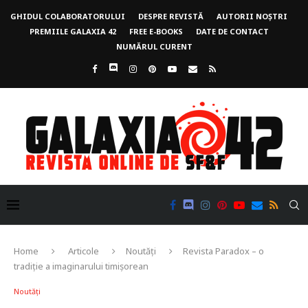
GHIDUL COLABORATORULUI
DESPRE REVISTĂ
AUTORII NOȘTRI
PREMIILE GALAXIA 42
FREE E-BOOKS
DATE DE CONTACT
NUMĂRUL CURENT
Home
Articole
Noutăți
Revista Paradox – o
tradiție a imaginarului timișorean
Noutăți