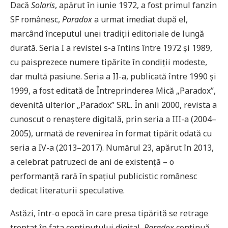
Dacă
Solaris
, apărut în iunie 1972, a fost primul fanzin
SF românesc,
Paradox
a urmat imediat după el,
marcând începutul unei tradiții editoriale de lungă
durată. Seria I a revistei s-a întins între 1972 și 1989,
cu paisprezece numere tipărite în condiții modeste,
dar multă pasiune. Seria a II-a, publicată între 1990 și
1999, a fost editată de Întreprinderea Mică „Paradox”,
devenită ulterior „Paradox” SRL. În anii 2000, revista a
cunoscut o renaștere digitală, prin seria a III-a (2004–
2005), urmată de revenirea în format tipărit odată cu
seria a IV-a (2013–2017). Numărul 23, apărut în 2013,
a celebrat patruzeci de ani de existență – o
performanță rară în spațiul publicistic românesc
dedicat literaturii speculative.
Astăzi, într-o epocă în care presa tipărită se retrage
treptat în fața conținutului digital,
Paradox
continuă