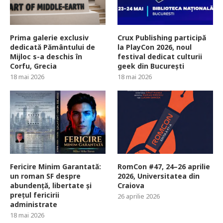
Prima galerie exclusiv
Crux Publishing participă
dedicată Pământului de
la PlayCon 2026, noul
Mijloc s-a deschis în
festival dedicat culturii
Corfu, Grecia
geek din București
18 mai 2026
18 mai 2026
Fericire Minim Garantată:
RomCon #47, 24–26 aprilie
un roman SF despre
2026, Universitatea din
abundență, libertate și
Craiova
prețul fericirii
26 aprilie 2026
administrate
18 mai 2026