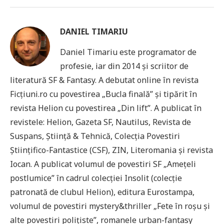
DANIEL TIMARIU
Daniel Timariu este programator de
profesie, iar din 2014 și scriitor de
literatură SF & Fantasy. A debutat online în revista
Ficțiuni.ro cu povestirea „Bucla finală” și tipărit în
revista Helion cu povestirea „Din lift”. A publicat în
revistele: Helion, Gazeta SF, Nautilus, Revista de
Suspans, Știință & Tehnică, Colecția Povestiri
Științifico-Fantastice (CSF), ZIN, Literomania și revista
Iocan. A publicat volumul de povestiri SF „Amețeli
postlumice” în cadrul colecției Insolit (colecție
patronată de clubul Helion), editura Eurostampa,
volumul de povestiri mystery&thriller „Fete în roșu și
alte povestiri polițiste”, romanele urban-fantasy