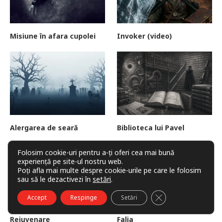
Misiune în afara cupolei
Invoker (video)
Alergarea de seară
Biblioteca lui Pavel
Folosim cookie-uri pentru a-ți oferi cea mai bună
experiență pe site-ul nostru web.
Poți afla mai multe despre cookie-urile pe care le folosim
sau să le dezactivezi în
setări
.
CLOSE GDPR COO
Accept
Respinge
Setări
Rejuvenare
Falia