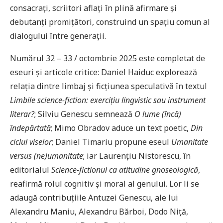
consacrați, scriitori aflați în plină afirmare și
debutanți promițători, construind un spațiu comun al
dialogului între generații.
Numărul 32 – 33 / octombrie 2025 este completat de
eseuri și articole critice: Daniel Haiduc explorează
relația dintre limbaj și ficțiunea speculativă în textul
Limbile science-fiction: exercițiu lingvistic sau instrument
literar?
; Silviu Genescu semnează
O lume (încă)
îndepărtată
; Mimo Obradov aduce un text poetic,
Din
ciclul viselor
; Daniel Timariu propune eseul
Umanitate
versus (ne)umanitate
; iar Laurențiu Nistorescu, în
editorialul
Science-fictionul ca atitudine gnoseologică
,
reafirmă rolul cognitiv și moral al genului. Lor li se
adaugă contribuțiile Antuzei Genescu, ale lui
Alexandru Maniu, Alexandru Bărboi, Dodo Niță,