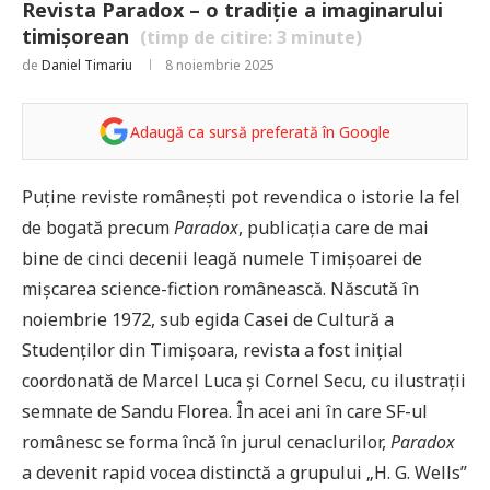
Revista Paradox – o tradiție a imaginarului
timișorean
(timp de citire:
3
minute)
de
Daniel Timariu
8 noiembrie 2025
Adaugă ca sursă preferată în Google
Puține reviste românești pot revendica o istorie la fel
de bogată precum
Paradox
, publicația care de mai
bine de cinci decenii leagă numele Timișoarei de
mișcarea science-fiction românească. Născută în
noiembrie 1972, sub egida Casei de Cultură a
Studenților din Timișoara, revista a fost inițial
coordonată de Marcel Luca și Cornel Secu, cu ilustrații
semnate de Sandu Florea. În acei ani în care SF-ul
românesc se forma încă în jurul cenaclurilor,
Paradox
a devenit rapid vocea distinctă a grupului „H. G. Wells”