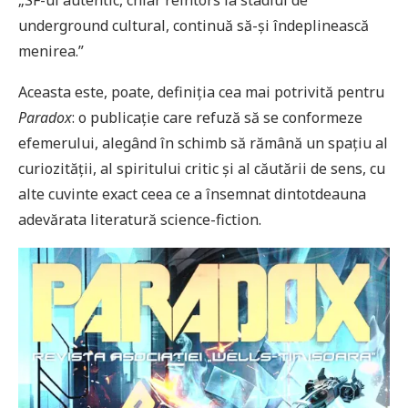
„SF-ul autentic, chiar reîntors la stadiul de
underground cultural, continuă să-și îndeplinească
menirea.”
Aceasta este, poate, definiția cea mai potrivită pentru
Paradox
: o publicație care refuză să se conformeze
efemerului, alegând în schimb să rămână un spațiu al
curiozității, al spiritului critic și al căutării de sens, cu
alte cuvinte exact ceea ce a însemnat dintotdeauna
adevărata literatură science-fiction.