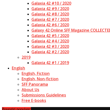
Galaxia 42 #10 / 2020
Galaxia 42 #9 / 2020
Galaxia 42 #8 / 2020
Galaxia 42 #7 / 2020
Galaxia 42 #6 / 2020
Galaxy 42 Online SFF Magazine COLLECTE
Galaxia 42 #5 / 2020
Galaxia 42 #4 / 2020
Galaxia 42 #3 / 2020
Galaxia 42 #2 / 2020
2019
Galaxia 42 #1 / 2019
English
English, Fiction
English, Non-fiction
SFF Panorama
About Us
Submissions Guidelines
Free E-books
Povestiri populare:
Efectul Penrose