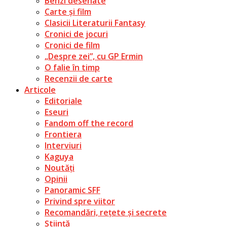
Benzi desenate
Carte și film
Clasicii Literaturii Fantasy
Cronici de jocuri
Cronici de film
„Despre zei”, cu GP Ermin
O falie în timp
Recenzii de carte
Articole
Editoriale
Eseuri
Fandom off the record
Frontiera
Interviuri
Kaguya
Noutăți
Opinii
Panoramic SFF
Privind spre viitor
Recomandări, rețete și secrete
Știință