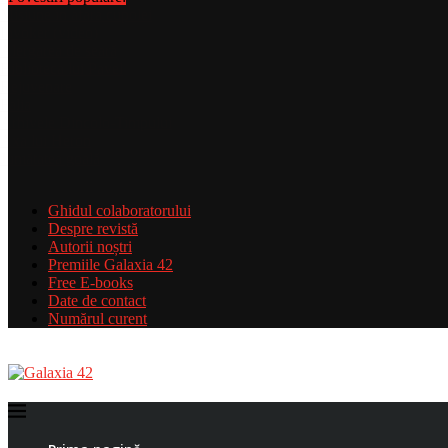
Misiune în afara cupolei
Invoker (video)
Alergarea de seară
Biblioteca lui Pavel
Rejuvenare
Falia
Arhivele Dincolo-Timpului
Axa lui Heron
Jumătatea goală
Ghidul colaboratorului
Despre revistă
Autorii noștri
Premiile Galaxia 42
Free E-books
Date de contact
Numărul curent