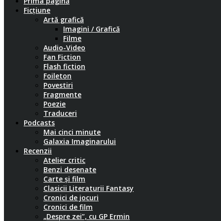
Prima pagină
Ficțiune
Artă grafică
Imagini / Grafică
Filme
Audio-Video
Fan Fiction
Flash fiction
Foileton
Povestiri
Fragmente
Poezie
Traduceri
Podcasts
Mai cinci minute
Galaxia Imaginarului
Recenzii
Atelier critic
Benzi desenate
Carte și film
Clasicii Literaturii Fantasy
Cronici de jocuri
Cronici de film
„Despre zei”, cu GP Ermin