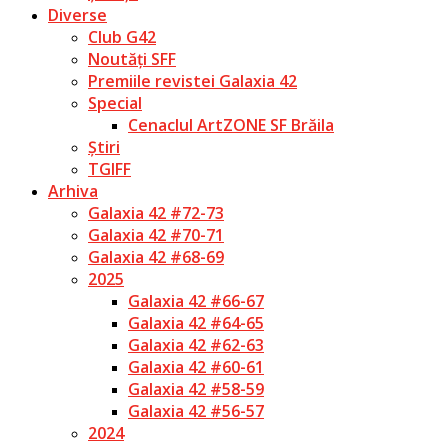
Diverse
Club G42
Noutăți SFF
Premiile revistei Galaxia 42
Special
Cenaclul ArtZONE SF Brăila
Știri
TGIFF
Arhiva
Galaxia 42 #72-73
Galaxia 42 #70-71
Galaxia 42 #68-69
2025
Galaxia 42 #66-67
Galaxia 42 #64-65
Galaxia 42 #62-63
Galaxia 42 #60-61
Galaxia 42 #58-59
Galaxia 42 #56-57
2024