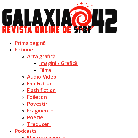
Prima pagină
Ficțiune
Artă grafică
Imagini / Grafică
Filme
Audio-Video
Fan Fiction
Flash fiction
Foileton
Povestiri
Fragmente
Poezie
Traduceri
Podcasts
Mai cinci minute