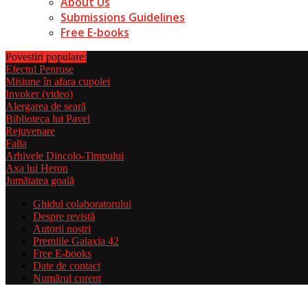
About Us
Submissions Guidelines
Free E-books
Povestiri populare:
Efectul Penrose
Misiune în afara cupolei
Invoker (video)
Alergarea de seară
Biblioteca lui Pavel
Rejuvenare
Falia
Arhivele Dincolo-Timpului
Axa lui Heron
Jumătatea goală
Ghidul colaboratorului
Despre revistă
Autorii noștri
Premiile Galaxia 42
Free E-books
Date de contact
Numărul curent