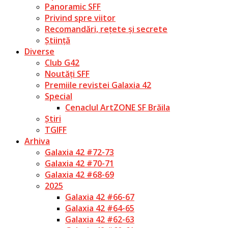
Panoramic SFF
Privind spre viitor
Recomandări, rețete și secrete
Știință
Diverse
Club G42
Noutăți SFF
Premiile revistei Galaxia 42
Special
Cenaclul ArtZONE SF Brăila
Știri
TGIFF
Arhiva
Galaxia 42 #72-73
Galaxia 42 #70-71
Galaxia 42 #68-69
2025
Galaxia 42 #66-67
Galaxia 42 #64-65
Galaxia 42 #62-63