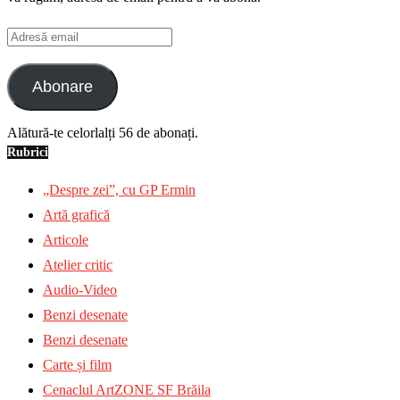
Adresă
email
Abonare
Alătură-te celorlalți 56 de abonați.
Rubrici
„Despre zei”, cu GP Ermin
Artă grafică
Articole
Atelier critic
Audio-Video
Benzi desenate
Benzi desenate
Carte și film
Cenaclul ArtZONE SF Brăila