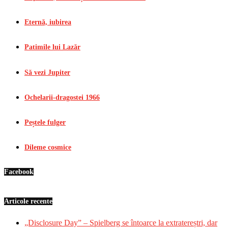
Eternă, iubirea
Patimile lui Lazăr
Să vezi Jupiter
Ochelarii-dragostei 1966
Peștele fulger
Dileme cosmice
Facebook
Articole recente
„Disclosure Day” – Spielberg se întoarce la extratereștri, dar