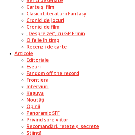
Benzi desenate
Carte și film
Clasicii Literaturii Fantasy
Cronici de jocuri
Cronici de film
„Despre zei”, cu GP Ermin
O falie în timp
Recenzii de carte
Articole
Editoriale
Eseuri
Fandom off the record
Frontiera
Interviuri
Kaguya
Noutăți
Opinii
Panoramic SFF
Privind spre viitor
Recomandări, rețete și secrete
Știință