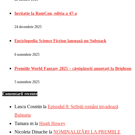
Invitație la RomCon, ediția a 47-a
24 decembrie 2025
Enciclopedia Science Fiction lansează un Substack
6 noiembrie 2025
Premiile World Fantasy 2025 – câștigătorii anunțați la Brighton
5 noiembrie 2025
Comentarii recente
Lascu Cosmin
la
Episodul 8: Sefiștii români invadează
Bulgaria
Tamara m
la
Hugh Howey
Nicoleta Dinache
la
NOMINALIZĂRI LA PREMIILE