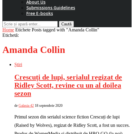
About Us
Submissions Guidelines
Free E-books
Caută
Home
Etichete
Posts tagged with "Amanda Collin"
Etichetă:
Amanda Collin
Știri
Crescuți de lupi, serialul regizat de
Ridley Scott, revine cu un al doilea
sezon
de
Galaxia 42
18 septembrie 2020
Primul sezon din serialul science fiction Crescuți de lupi
(Raised by Wolves), regizat de Ridley Scott, a fost un succes.
Produs de WarnerMedia și distribuit de HBO GO (la noi) …