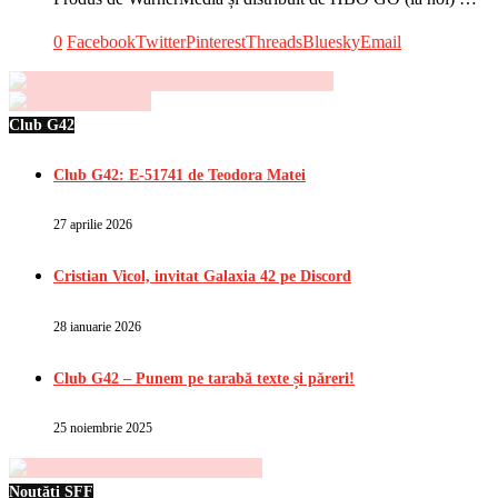
0
Facebook
Twitter
Pinterest
Threads
Bluesky
Email
Club G42
Club G42: E-51741 de Teodora Matei
27 aprilie 2026
Cristian Vicol, invitat Galaxia 42 pe Discord
28 ianuarie 2026
Club G42 – Punem pe tarabă texte și păreri!
25 noiembrie 2025
Noutăți SFF