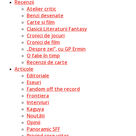
Recenzii
Atelier critic
Benzi desenate
Carte și film
Clasicii Literaturii Fantasy
Cronici de jocuri
Cronici de film
„Despre zei”, cu GP Ermin
O falie în timp
Recenzii de carte
Articole
Editoriale
Eseuri
Fandom off the record
Frontiera
Interviuri
Kaguya
Noutăți
Opinii
Panoramic SFF
Privind spre viitor