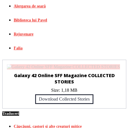
Alergarea de seară
Biblioteca lui Pavel
Rejuvenare
Falia
Galaxy 42 Online SFF Magazine COLLECTED
STORIES
Size:
1,18 MB
Download Collected Stories
Traduceri
Căpcăuni, castori și alte creaturi mitice