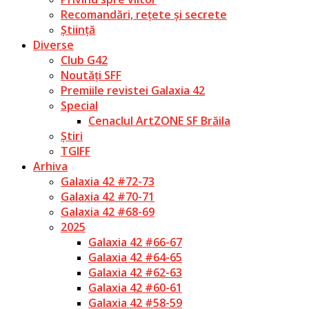
Recomandări, rețete și secrete
Știință
Diverse
Club G42
Noutăți SFF
Premiile revistei Galaxia 42
Special
Cenaclul ArtZONE SF Brăila
Știri
TGIFF
Arhiva
Galaxia 42 #72-73
Galaxia 42 #70-71
Galaxia 42 #68-69
2025
Galaxia 42 #66-67
Galaxia 42 #64-65
Galaxia 42 #62-63
Galaxia 42 #60-61
Galaxia 42 #58-59