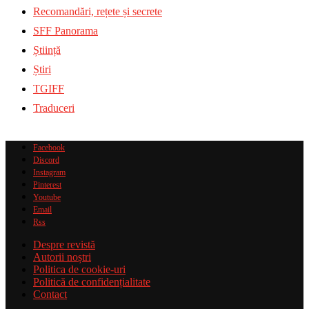
Recomandări, rețete și secrete
SFF Panorama
Știință
Știri
TGIFF
Traduceri
Facebook
Discord
Instagram
Pinterest
Youtube
Email
Rss
Despre revistă
Autorii noștri
Politica de cookie-uri
Politică de confidențialitate
Contact