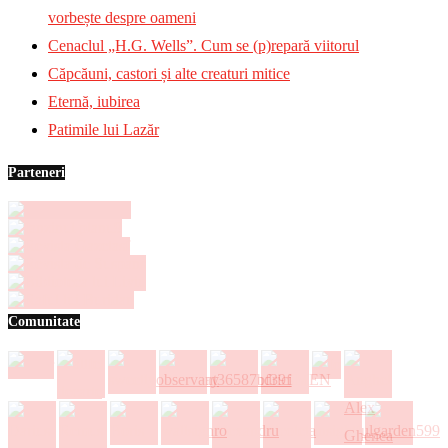
vorbește despre oameni
Cenaclul „H.G. Wells”. Cum se (p)repară viitorul
Căpcăuni, castori și alte creaturi mitice
Eternă, iubirea
Patimile lui Lazăr
Parteneri
Comunitate