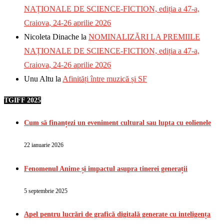
NAȚIONALE DE SCIENCE-FICTION, ediția a 47-a,
Craiova, 24-26 aprilie 2026
Nicoleta Dinache
la
NOMINALIZĂRI LA PREMIILE
NAȚIONALE DE SCIENCE-FICTION, ediția a 47-a,
Craiova, 24-26 aprilie 2026
Unu Altu
la
Afinități între muzică și SF
TGIFF 2025
Cum să finanțezi un eveniment cultural sau lupta cu eolienele
22 ianuarie 2026
Fenomenul Anime și impactul asupra tinerei generații
5 septembrie 2025
Apel pentru lucrări de grafică digitală generate cu inteligența