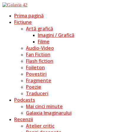
Prima pagină
Ficțiune
Artă grafică
Imagini / Grafică
Filme
Audio-Video
Fan Fiction
Flash fiction
Foileton
Povestiri
Fragmente
Poezie
Traduceri
Podcasts
Mai cinci minute
Galaxia Imaginarului
Recenzii
Atelier critic