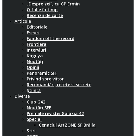
„Despre zei”, cu GP Ermin
O falie în timp
Recenzii de carte
Articole
Editoriale
Eseuri
Fandom off the record
Frontiera
Interviuri
Kaguya
Noutăți
Opinii
Panoramic SFF
Privind spre viitor
Recomandări, rețete și secrete
Știință
Diverse
Club G42
Noutăți SFF
Premiile revistei Galaxia 42
Special
Cenaclul ArtZONE SF Brăila
Știri