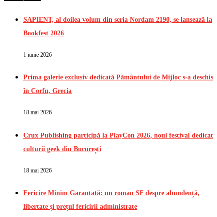
SAPIENT, al doilea volum din seria Nordam 2190, se lansează la
Bookfest 2026
1 iunie 2026
Prima galerie exclusiv dedicată Pământului de Mijloc s-a deschis
în Corfu, Grecia
18 mai 2026
Crux Publishing participă la PlayCon 2026, noul festival dedicat
culturii geek din București
18 mai 2026
Fericire Minim Garantată: un roman SF despre abundență,
libertate și prețul fericirii administrate