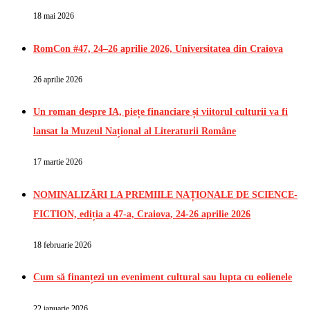
18 mai 2026
RomCon #47, 24–26 aprilie 2026, Universitatea din Craiova
26 aprilie 2026
Un roman despre IA, piețe financiare și viitorul culturii va fi
lansat la Muzeul Național al Literaturii Române
17 martie 2026
NOMINALIZĂRI LA PREMIILE NAȚIONALE DE SCIENCE-
FICTION, ediția a 47-a, Craiova, 24-26 aprilie 2026
18 februarie 2026
Cum să finanțezi un eveniment cultural sau lupta cu eolienele
22 ianuarie 2026