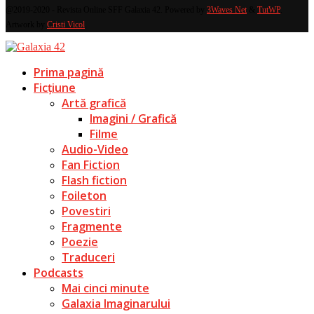
@2019-2020 - Revista Online SFF Galaxia 42. Powered by
3Waves Net
&
TutWP
.
Artwork by
Cristi Vicol
.
Prima pagină
Ficțiune
Artă grafică
Imagini / Grafică
Filme
Audio-Video
Fan Fiction
Flash fiction
Foileton
Povestiri
Fragmente
Poezie
Traduceri
Podcasts
Mai cinci minute
Galaxia Imaginarului