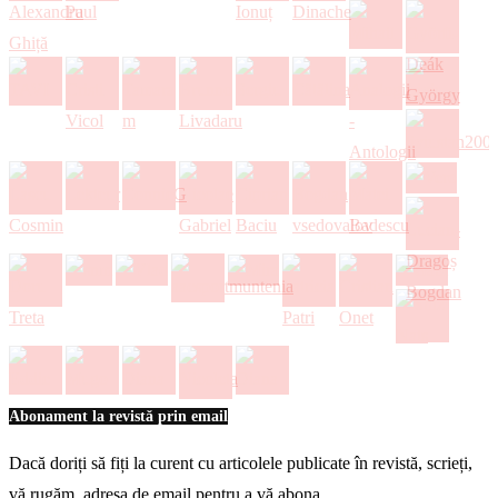
Abonament la revistă prin email
Dacă doriți să fiți la curent cu articolele publicate în revistă, scrieți,
vă rugăm, adresa de email pentru a vă abona.