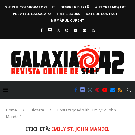
GHIDUL COLABORATORULUI
DESPRE REVISTĂ
AUTORII NOȘTRI
PREMIILE GALAXIA 42
FREE E-BOOKS
DATE DE CONTACT
NUMĂRUL CURENT
Home
Etichete
Posts tagged with "Emily St. John
Mandel"
ETICHETĂ:
EMILY ST. JOHN MANDEL