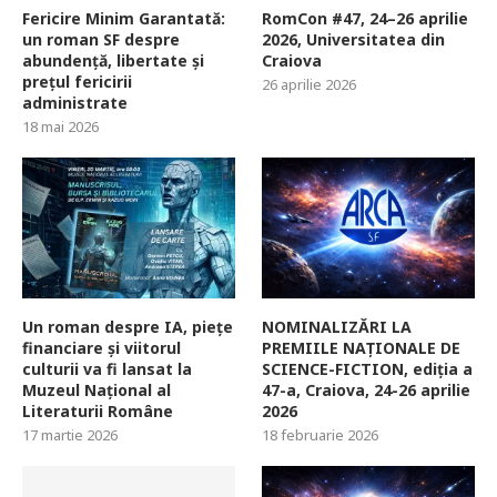
Fericire Minim Garantată:
RomCon #47, 24–26 aprilie
un roman SF despre
2026, Universitatea din
abundență, libertate și
Craiova
prețul fericirii
26 aprilie 2026
administrate
18 mai 2026
Un roman despre IA, piețe
NOMINALIZĂRI LA
financiare și viitorul
PREMIILE NAȚIONALE DE
culturii va fi lansat la
SCIENCE-FICTION, ediția a
Muzeul Național al
47-a, Craiova, 24-26 aprilie
Literaturii Române
2026
17 martie 2026
18 februarie 2026