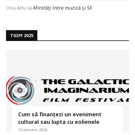
Unu Altu
la
Afinități între muzică și SF
TGIFF 2025
Cum să finanțezi un eveniment
cultural sau lupta cu eolienele
22 ianuarie 2026