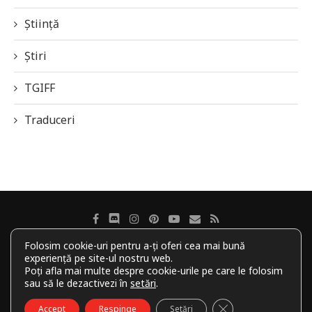
Știință
Știri
TGIFF
Traduceri
Folosim cookie-uri pentru a-ți oferi cea mai bună
experiență pe site-ul nostru web.
Despre revistă
Autorii noștri
Politica de cookie-uri
Poți afla mai multe despre cookie-urile pe care le folosim
sau să le dezactivezi în
setări
.
Politică de confidențialitate
Contact
CLOSE GDPR COO
Accept
Respinge
Setări