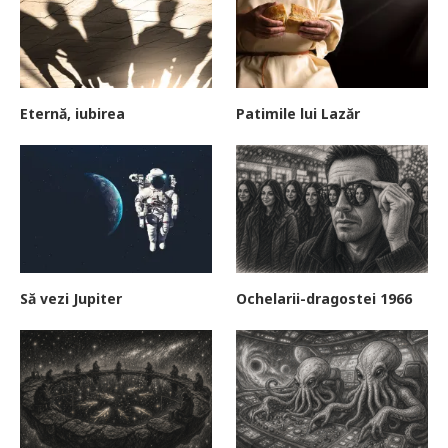
Eternă, iubirea
Patimile lui Lazăr
Să vezi Jupiter
Ochelarii-dragostei 1966