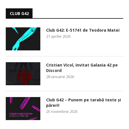
CLUB G42
Club G42: E-51741 de Teodora Matei
27 aprilie 2026
Cristian Vicol, invitat Galaxia 42 pe
Discord
28 ianuarie 2026
Club G42 – Punem pe tarabă texte și
păreri!
25 noiembrie 2025