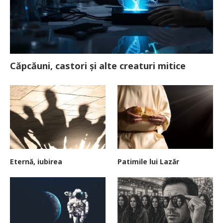
Căpcăuni, castori și alte creaturi mitice
Eternă, iubirea
Patimile lui Lazăr