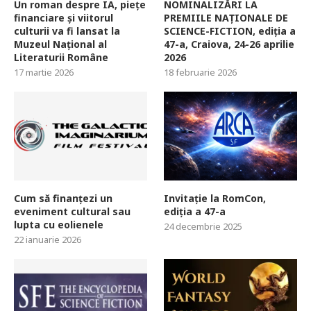
Un roman despre IA, piețe
NOMINALIZĂRI LA
financiare și viitorul
PREMIILE NAȚIONALE DE
culturii va fi lansat la
SCIENCE-FICTION, ediția a
Muzeul Național al
47-a, Craiova, 24-26 aprilie
Literaturii Române
2026
17 martie 2026
18 februarie 2026
Cum să finanțezi un
Invitație la RomCon,
eveniment cultural sau
ediția a 47-a
lupta cu eolienele
24 decembrie 2025
22 ianuarie 2026