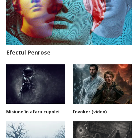
Efectul Penrose
Misiune în afara cupolei
Invoker (video)