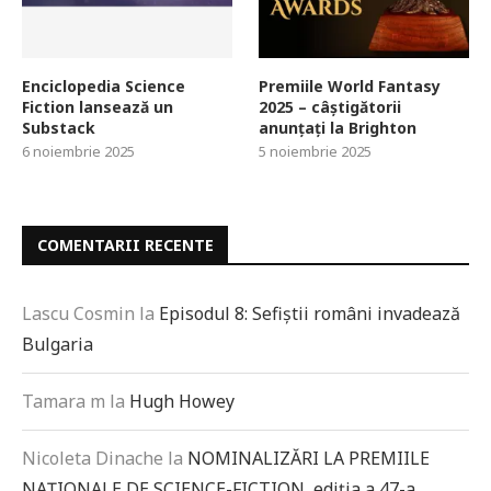
Enciclopedia Science
Premiile World Fantasy
Fiction lansează un
2025 – câștigătorii
Substack
anunțați la Brighton
6 noiembrie 2025
5 noiembrie 2025
COMENTARII RECENTE
Lascu Cosmin
la
Episodul 8: Sefiștii români invadează
Bulgaria
Tamara m
la
Hugh Howey
Nicoleta Dinache
la
NOMINALIZĂRI LA PREMIILE
NAȚIONALE DE SCIENCE-FICTION, ediția a 47-a,