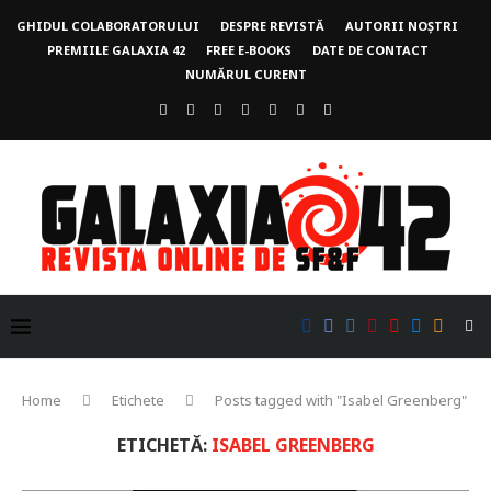
GHIDUL COLABORATORULUI
DESPRE REVISTĂ
AUTORII NOȘTRI
PREMIILE GALAXIA 42
FREE E-BOOKS
DATE DE CONTACT
NUMĂRUL CURENT
Home
Etichete
Posts tagged with "Isabel Greenberg"
ETICHETĂ:
ISABEL GREENBERG