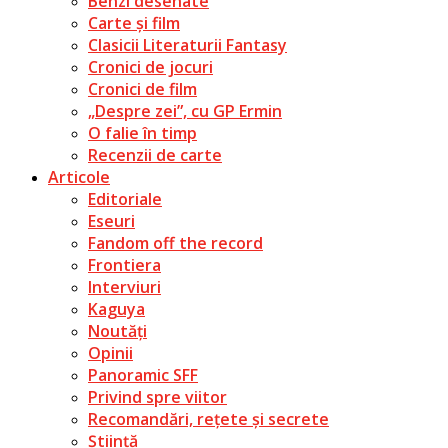
Benzi desenate
Carte și film
Clasicii Literaturii Fantasy
Cronici de jocuri
Cronici de film
„Despre zei”, cu GP Ermin
O falie în timp
Recenzii de carte
Articole
Editoriale
Eseuri
Fandom off the record
Frontiera
Interviuri
Kaguya
Noutăți
Opinii
Panoramic SFF
Privind spre viitor
Recomandări, rețete și secrete
Știință