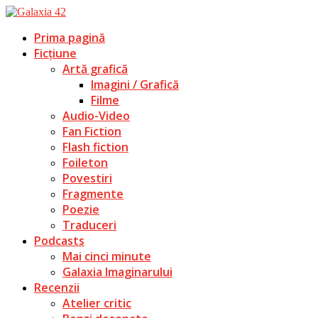
Prima pagină
Ficțiune
Artă grafică
Imagini / Grafică
Filme
Audio-Video
Fan Fiction
Flash fiction
Foileton
Povestiri
Fragmente
Poezie
Traduceri
Podcasts
Mai cinci minute
Galaxia Imaginarului
Recenzii
Atelier critic