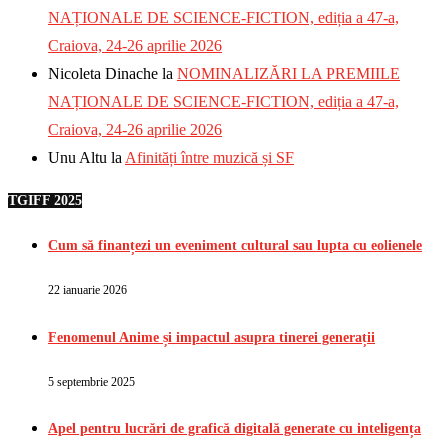
NAȚIONALE DE SCIENCE-FICTION, ediția a 47-a,
Craiova, 24-26 aprilie 2026
Nicoleta Dinache
la
NOMINALIZĂRI LA PREMIILE
NAȚIONALE DE SCIENCE-FICTION, ediția a 47-a,
Craiova, 24-26 aprilie 2026
Unu Altu
la
Afinități între muzică și SF
TGIFF 2025
Cum să finanțezi un eveniment cultural sau lupta cu eolienele
22 ianuarie 2026
Fenomenul Anime și impactul asupra tinerei generații
5 septembrie 2025
Apel pentru lucrări de grafică digitală generate cu inteligența