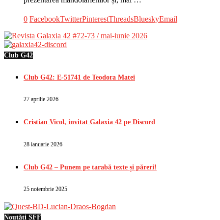
0
Facebook
Twitter
Pinterest
Threads
Bluesky
Email
Club G42
Club G42: E-51741 de Teodora Matei
27 aprilie 2026
Cristian Vicol, invitat Galaxia 42 pe Discord
28 ianuarie 2026
Club G42 – Punem pe tarabă texte și păreri!
25 noiembrie 2025
Noutăți SFF