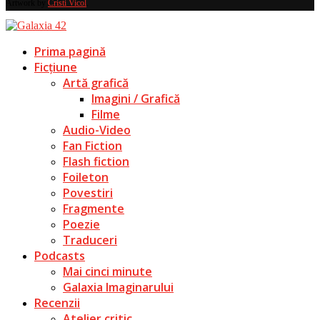
Artwork by
Cristi Vicol
.
Prima pagină
Ficțiune
Artă grafică
Imagini / Grafică
Filme
Audio-Video
Fan Fiction
Flash fiction
Foileton
Povestiri
Fragmente
Poezie
Traduceri
Podcasts
Mai cinci minute
Galaxia Imaginarului
Recenzii
Atelier critic