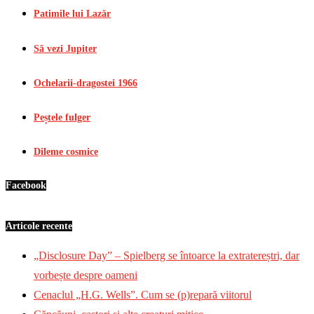
Patimile lui Lazăr
Să vezi Jupiter
Ochelarii-dragostei 1966
Peștele fulger
Dileme cosmice
Facebook
Articole recente
„Disclosure Day” – Spielberg se întoarce la extratereștri, dar
vorbește despre oameni
Cenaclul „H.G. Wells”. Cum se (p)repară viitorul