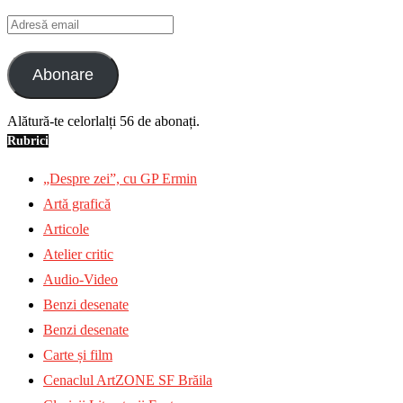
Adresă
email
Abonare
Alătură-te celorlalți 56 de abonați.
Rubrici
„Despre zei”, cu GP Ermin
Artă grafică
Articole
Atelier critic
Audio-Video
Benzi desenate
Benzi desenate
Carte și film
Cenaclul ArtZONE SF Brăila