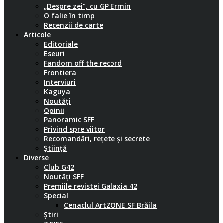
„Despre zei”, cu GP Ermin
O falie în timp
Recenzii de carte
Articole
Editoriale
Eseuri
Fandom off the record
Frontiera
Interviuri
Kaguya
Noutăți
Opinii
Panoramic SFF
Privind spre viitor
Recomandări, rețete și secrete
Știință
Diverse
Club G42
Noutăți SFF
Premiile revistei Galaxia 42
Special
Cenaclul ArtZONE SF Brăila
Știri