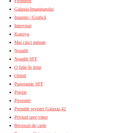
Frontiera
Galaxia Imaginarului
Imagini / Grafică
Interviuri
Kaguya
Mai cinci minute
Noutăți
Noutăți SFF
O falie în timp
Opinii
Panoramic SFF
Poezie
Povestiri
Premiile revistei Galaxia 42
Privind spre viitor
Recenzii de carte