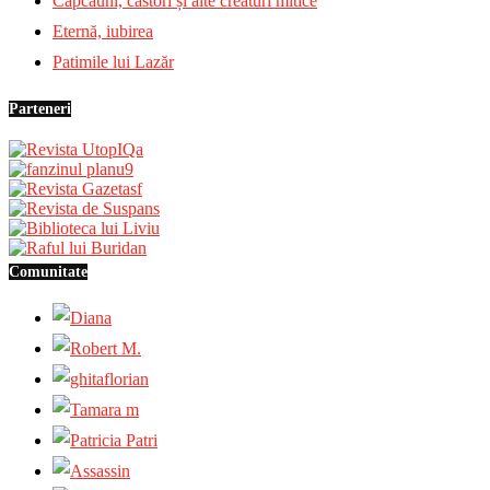
Căpcăuni, castori și alte creaturi mitice
Eternă, iubirea
Patimile lui Lazăr
Parteneri
Comunitate