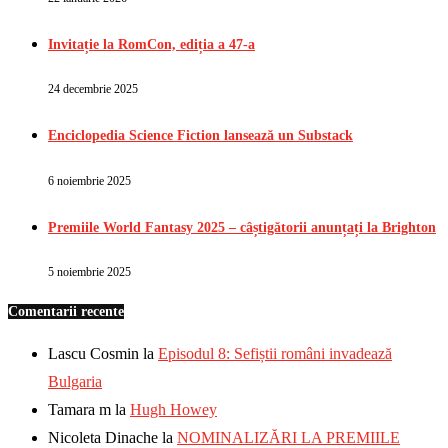
Invitație la RomCon, ediția a 47-a
24 decembrie 2025
Enciclopedia Science Fiction lansează un Substack
6 noiembrie 2025
Premiile World Fantasy 2025 – câștigătorii anunțați la Brighton
5 noiembrie 2025
Comentarii recente
Lascu Cosmin
la
Episodul 8: Sefiștii români invadează
Bulgaria
Tamara m
la
Hugh Howey
Nicoleta Dinache
la
NOMINALIZĂRI LA PREMIILE