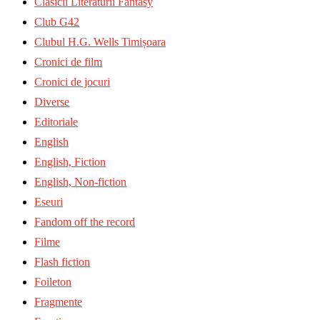
Clasicii Literaturii Fantasy
Club G42
Clubul H.G. Wells Timișoara
Cronici de film
Cronici de jocuri
Diverse
Editoriale
English
English, Fiction
English, Non-fiction
Eseuri
Fandom off the record
Filme
Flash fiction
Foileton
Fragmente