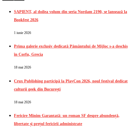
SAPIENT, al doilea volum din seria Nordam 2190, se lansează la
Bookfest 2026
1 iunie 2026
Prima galerie exclusiv dedicată Pământului de Mijloc s-a deschis
în Corfu, Grecia
18 mai 2026
Crux Publishing participă la PlayCon 2026, noul festival dedicat
culturii geek din București
18 mai 2026
Fericire Minim Garantată: un roman SF despre abundență,
libertate și prețul fericirii administrate