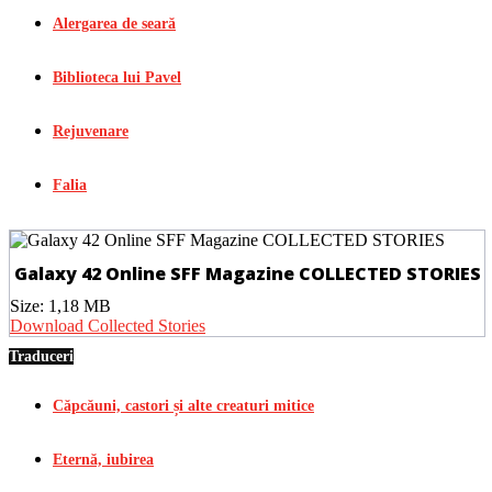
Alergarea de seară
Biblioteca lui Pavel
Rejuvenare
Falia
Galaxy 42 Online SFF Magazine COLLECTED STORIES
Size:
1,18 MB
Download Collected Stories
Traduceri
Căpcăuni, castori și alte creaturi mitice
Eternă, iubirea