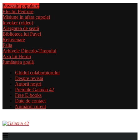
Povestiri populare:
Efectul Penrose
Misiune în afara cupolei
Invoker (video)
Alergarea de seară
Biblioteca lui Pavel
Rejuvenare
Falia
Arhivele Dincolo-Timpului
Axa lui Heron
Jumătatea goală
Ghidul colaboratorului
Despre revistă
Autorii noștri
Premiile Galaxia 42
Free E-books
Date de contact
Numărul curent