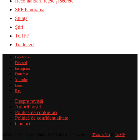
Recomandări, rețete și secrete
SFF Panorama
Știință
Știri
TGIFF
Traduceri
Facebook
Discord
Instagram
Pinterest
Youtube
Email
Rss
Despre revistă
Autorii noștri
Politica de cookie-uri
Politică de confidențialitate
Contact
@2019-2020 - Revista Online SFF Galaxia 42. Powered by
3Waves Net
&
TutWP
.