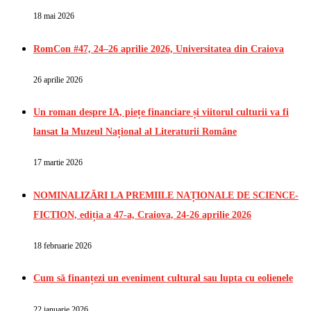
18 mai 2026
RomCon #47, 24–26 aprilie 2026, Universitatea din Craiova
26 aprilie 2026
Un roman despre IA, piețe financiare și viitorul culturii va fi
lansat la Muzeul Național al Literaturii Române
17 martie 2026
NOMINALIZĂRI LA PREMIILE NAȚIONALE DE SCIENCE-
FICTION, ediția a 47-a, Craiova, 24-26 aprilie 2026
18 februarie 2026
Cum să finanțezi un eveniment cultural sau lupta cu eolienele
22 ianuarie 2026