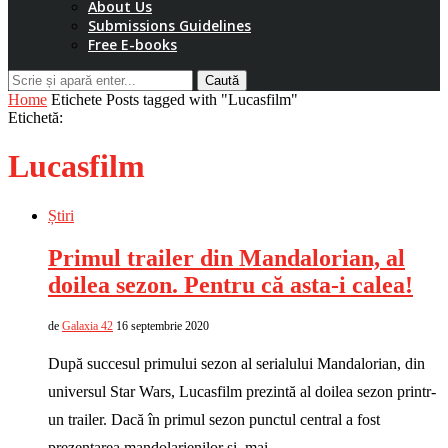
About Us
Submissions Guidelines
Free E-books
Caută
Home
Etichete
Posts tagged with "Lucasfilm"
Etichetă:
Lucasfilm
Știri
Primul trailer din Mandalorian, al
doilea sezon. Pentru că asta-i calea!
de
Galaxia 42
16 septembrie 2020
După succesul primului sezon al serialului Mandalorian, din
universul Star Wars, Lucasfilm prezintă al doilea sezon printr-
un trailer. Dacă în primul sezon punctul central a fost
prezentarea mandolarienilor și, mai …