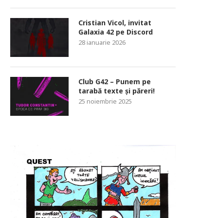
Cristian Vicol, invitat
Galaxia 42 pe Discord
28 ianuarie 2026
Club G42 – Punem pe
tarabă texte și păreri!
25 noiembrie 2025