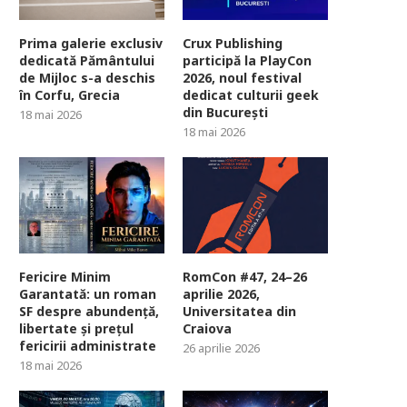
Prima galerie exclusiv
Crux Publishing
dedicată Pământului
participă la PlayCon
de Mijloc s-a deschis
2026, noul festival
în Corfu, Grecia
dedicat culturii geek
din București
18 mai 2026
18 mai 2026
Fericire Minim
RomCon #47, 24–26
Garantată: un roman
aprilie 2026,
SF despre abundență,
Universitatea din
libertate și prețul
Craiova
fericirii administrate
26 aprilie 2026
18 mai 2026