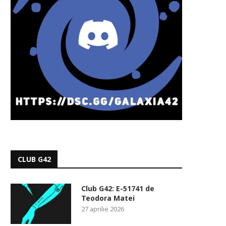
CLUB G42
Club G42: E-51741 de
Teodora Matei
27 aprilie 2026