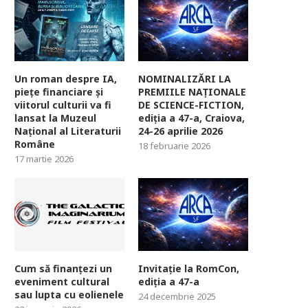
Un roman despre IA,
NOMINALIZĂRI LA
piețe financiare și
PREMIILE NAȚIONALE
viitorul culturii va fi
DE SCIENCE-FICTION,
lansat la Muzeul
ediția a 47-a, Craiova,
Național al Literaturii
24-26 aprilie 2026
Române
18 februarie 2026
17 martie 2026
Cum să finanțezi un
Invitație la RomCon,
eveniment cultural
ediția a 47-a
sau lupta cu eolienele
24 decembrie 2025