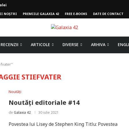
II NOȘTRI
PREMIILE GALAXIA 42
FREE E-BOOKS
DATE DE CONTACT
mpului
RECENZII
ARTICOLE
DIVERSE
ARHIVA
ENGL
efvater"
AGGIE STIEFVATER
Noutăți
Noutăți editoriale #14
de
Galaxia 42
30 iulie 2021
Povestea lui Lisey de Stephen King Titlu: Povestea