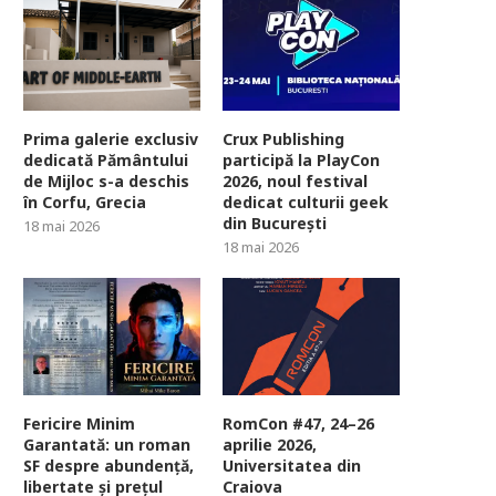
Prima galerie exclusiv
Crux Publishing
dedicată Pământului
participă la PlayCon
de Mijloc s-a deschis
2026, noul festival
în Corfu, Grecia
dedicat culturii geek
din București
18 mai 2026
18 mai 2026
Fericire Minim
RomCon #47, 24–26
Garantată: un roman
aprilie 2026,
SF despre abundență,
Universitatea din
libertate și prețul
Craiova