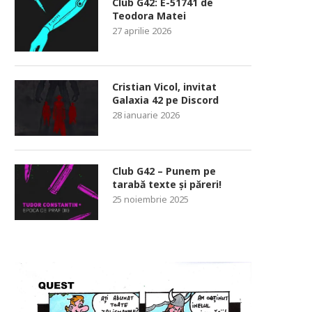
Club G42: E-51741 de
Teodora Matei
27 aprilie 2026
Cristian Vicol, invitat
Galaxia 42 pe Discord
28 ianuarie 2026
Club G42 – Punem pe
tarabă texte și păreri!
25 noiembrie 2025