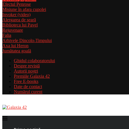
Efectul Penrose
Misiune în afara cupolei
Invoker (video)
Alergarea de seară
Biblioteca lui Pavel
Rejuvenare
Falia
Arhivele Dincolo-Timpului
Axa lui Heron
Jumătatea goală
Ghidul colaboratorului
Despre revistă
Autorii noștri
Premiile Galaxia 42
Free E-books
Date de contact
Numărul curent