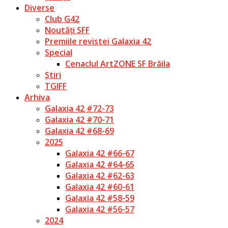
Diverse
Club G42
Noutăți SFF
Premiile revistei Galaxia 42
Special
Cenaclul ArtZONE SF Brăila
Știri
TGIFF
Arhiva
Galaxia 42 #72-73
Galaxia 42 #70-71
Galaxia 42 #68-69
2025
Galaxia 42 #66-67
Galaxia 42 #64-65
Galaxia 42 #62-63
Galaxia 42 #60-61
Galaxia 42 #58-59
Galaxia 42 #56-57
2024