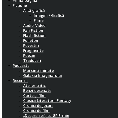
Prima pagină
Ficțiune
Artă grafică
Imagini / Grafică
Filme
Audio-Video
Fan Fiction
Flash fiction
Foileton
Povestiri
Fragmente
Poezie
Traduceri
Podcasts
Mai cinci minute
Galaxia Imaginarului
Recenzii
Atelier critic
Benzi desenate
Carte și film
Clasicii Literaturii Fantasy
Cronici de jocuri
Cronici de film
„Despre zei”, cu GP Ermin