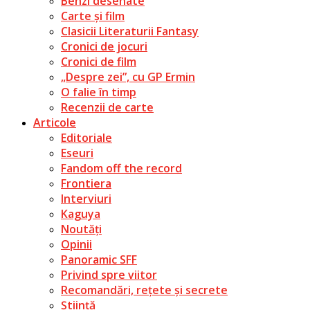
Benzi desenate
Carte și film
Clasicii Literaturii Fantasy
Cronici de jocuri
Cronici de film
„Despre zei”, cu GP Ermin
O falie în timp
Recenzii de carte
Articole
Editoriale
Eseuri
Fandom off the record
Frontiera
Interviuri
Kaguya
Noutăți
Opinii
Panoramic SFF
Privind spre viitor
Recomandări, rețete și secrete
Știință