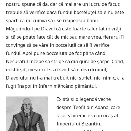
nostru spune că da, dar că mai are un lucru de făcut:
trebuie să verifice dacă fundul bocceluței sale nu este
spart, ca nu cumva să i se risipească banii.
Măgulindu-l pe Diavol că este foarte talentat în vrăji
și că se poate face cât de mic sau mare vrea, fierarul îl
convinge să se vâre în bocceluță ca să îi verifice
fundul. Apoi pune bocceluța pe foc până când
Necuratul începe să strige ca din gură de șarpe. Când,
în sfârșit, meșterul s-a învoit să îi dea drumul,
Diavolului nu i-a mai trebuit nici suflet, nici nimic, ci a
fugit înapoi în Infern mâncând pământul.
Există și o legendă veche
despre Teofil din Adana, care
la acea vreme era un oraș al
Imperiului Bizantin.