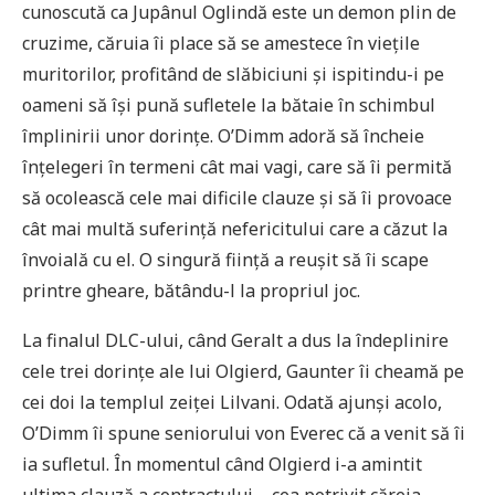
cunoscută ca Jupânul Oglindă este un demon plin de
cruzime, căruia îi place să se amestece în viețile
muritorilor, profitând de slăbiciuni și ispitindu-i pe
oameni să își pună sufletele la bătaie în schimbul
împlinirii unor dorințe. O’Dimm adoră să încheie
înțelegeri în termeni cât mai vagi, care să îi permită
să ocolească cele mai dificile clauze și să îi provoace
cât mai multă suferință nefericitului care a căzut la
învoială cu el. O singură ființă a reușit să îi scape
printre gheare, bătându-l la propriul joc.
La finalul DLC-ului, când Geralt a dus la îndeplinire
cele trei dorințe ale lui Olgierd, Gaunter îi cheamă pe
cei doi la templul zeiței Lilvani. Odată ajunși acolo,
O’Dimm îi spune seniorului von Everec că a venit să îi
ia sufletul. În momentul când Olgierd i-a amintit