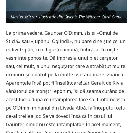
Master Mirror, ilustraţie din Gwent: The Witcher Card Game
La prima vedere, Gaunter O’Dimm, zis și «Omul de
Sticlă» sau «Jupânul Oglindă», nu pare cine știe ce: un
individ spân, cu o figură comună, îmbrăcat în niște
veșminte ponosite. Dă impresia unui biet cerșetor
sau, cel mult, a unui neguţător care a străbătut multe
drumuri și a bătut pe la multe uși fără mare izbândă.
Aparențele însă pot fi înșelătoare! Iar Geralt de Rivia,
vânătorul de monștri eponim, își dă seama curând de
acest lucru după ce întâmplarea face să îl întâlnească
pe O’Dimm în hanul din Livada Albă, la începutul celui
de-al treilea joc. Se va dovedi însă că în cazul lui
Gaunter nimic nu este întâmplător! În acel moment,
Geralt se afla în căutarea vrăjitoarei Yennefer, iar