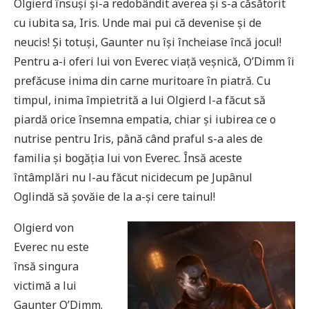
Olgierd însuși și-a redobândit averea și s-a căsătorit
cu iubita sa, Iris. Unde mai pui că devenise și de
neucis! Și totuși, Gaunter nu își încheiase încă jocul!
Pentru a-i oferi lui von Everec viață veșnică, O’Dimm îi
prefăcuse inima din carne muritoare în piatră. Cu
timpul, inima împietrită a lui Olgierd l-a făcut să
piardă orice însemna empatia, chiar și iubirea ce o
nutrise pentru Iris, până când praful s-a ales de
familia și bogăția lui von Everec. Însă aceste
întâmplări nu l-au făcut nicidecum pe Jupânul
Oglindă să șovăie de la a-și cere tainul!
O
lgierd von
Everec nu este
însă singura
victimă a lui
Gaunter O’Dimm.