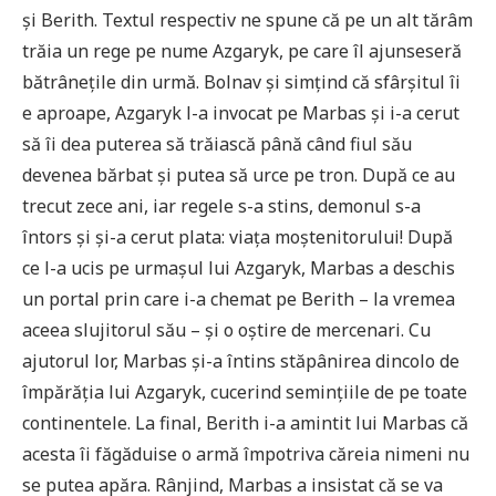
și Berith. Textul respectiv ne spune că pe un alt tărâm
trăia un rege pe nume Azgaryk, pe care îl ajunseseră
bătrânețile din urmă. Bolnav şi simțind că sfârșitul îi
e aproape, Azgaryk l-a invocat pe Marbas și i-a cerut
să îi dea puterea să trăiască până când fiul său
devenea bărbat și putea să urce pe tron. După ce au
trecut zece ani, iar regele s-a stins, demonul s-a
întors și și-a cerut plata: viața moștenitorului! După
ce l-a ucis pe urmașul lui Azgaryk, Marbas a deschis
un portal prin care i-a chemat pe Berith – la vremea
aceea slujitorul său – și o oștire de mercenari. Cu
ajutorul lor, Marbas și-a întins stăpânirea dincolo de
împărăția lui Azgaryk, cucerind semințiile de pe toate
continentele. La final, Berith i-a amintit lui Marbas că
acesta îi făgăduise o armă împotriva căreia nimeni nu
se putea apăra. Rânjind, Marbas a insistat că se va