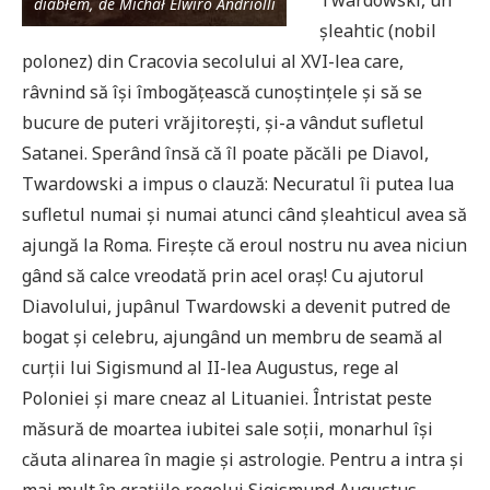
diabłem, de Michał Elwiro Andriolli
șleahtic (nobil
polonez) din Cracovia secolului al XVI-lea care,
râvnind să își îmbogățească cunoștințele și să se
bucure de puteri vrăjitoreşti, și-a vândut sufletul
Satanei. Sperând însă că îl poate păcăli pe Diavol,
Twardowski a impus o clauză: Necuratul îi putea lua
sufletul numai și numai atunci când șleahticul avea să
ajungă la Roma. Firește că eroul nostru nu avea niciun
gând să calce vreodată prin acel oraș! Cu ajutorul
Diavolului, jupânul Twardowski a devenit putred de
bogat și celebru, ajungând un membru de seamă al
curții lui Sigismund al II-lea Augustus, rege al
Poloniei și mare cneaz al Lituaniei. Întristat peste
măsură de moartea iubitei sale soții, monarhul își
căuta alinarea în magie și astrologie. Pentru a intra și
mai mult în grațiile regelui Sigismund Augustus,