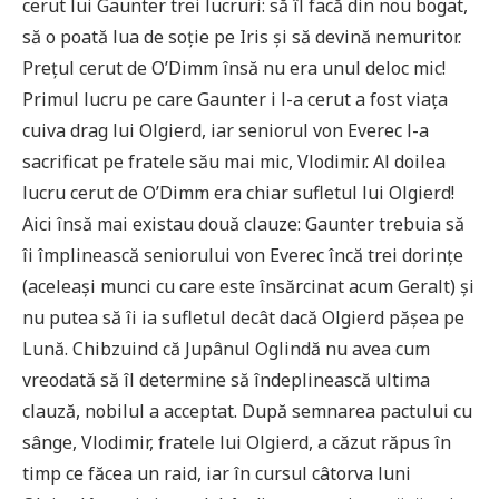
cerut lui Gaunter trei lucruri: să îl facă din nou bogat,
să o poată lua de soție pe Iris și să devină nemuritor.
Prețul cerut de O’Dimm însă nu era unul deloc mic!
Primul lucru pe care Gaunter i l-a cerut a fost viața
cuiva drag lui Olgierd, iar seniorul von Everec l-a
sacrificat pe fratele său mai mic, Vlodimir. Al doilea
lucru cerut de O’Dimm era chiar sufletul lui Olgierd!
Aici însă mai existau două clauze: Gaunter trebuia să
îi împlinească seniorului von Everec încă trei dorințe
(aceleași munci cu care este însărcinat acum Geralt) și
nu putea să îi ia sufletul decât dacă Olgierd pășea pe
Lună. Chibzuind că Jupânul Oglindă nu avea cum
vreodată să îl determine să îndeplinească ultima
clauză, nobilul a acceptat. După semnarea pactului cu
sânge, Vlodimir, fratele lui Olgierd, a căzut răpus în
timp ce făcea un raid, iar în cursul câtorva luni