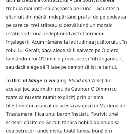
ultima clauză a contractului – cea potrivit căreia
trebuia mai întâi să pășească pe Lună – Gaunter a
șfichiuit din mână, îndepărtând praful de pe podeaua
pe care cei trei stăteau și dezvăluind un mozaic
înfățișând Luna, îndeplinind astfel termenii
înţelegerii. Acum rămâne la latitudinea jucătorului, în
rolul lui Geralt, dacă alege să îl salveze pe Olgierd,
lansându-i lui O’Dimm o provocare și înfrângându-l,
sau dacă alege să îl lase pe demon să își ia tainul.
În
DLC-ul
Sânge și vin
(eng.
Blood and Wine
) din
același joc, auzim din nou de Gaunter O’Dimm (cu
toate că nu este numit explicit) prin prisma
blestemului aruncat de acesta asupra lui Marlene de
Trastamara, fiica unui baron înstărit. Potrivit unei
scrisori găsite de Geralt, tânăra nobilă obișnuia să
dea petreceri unde invita toată lumea bună din