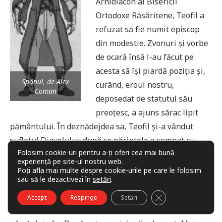
Arhidiacon al Bisericii
Ortodoxe Răsăritene, Teofil a
refuzat să fie numit episcop
din modestie. Zvonuri și vorbe
de ocară însă l-au făcut pe
acesta să își piardă poziția și,
Spânul, de Alex
curând, eroul nostru,
Coman
deposedat de statutul său
preoțesc, a ajuns sărac lipit
pământului. În deznădejdea sa, Teofil și-a vândut
sufletul Diavolului: după ce părintele a semnat cu
Folosim cookie-uri pentru a-ți oferi cea mai bună
sânge un act prin care declara că se leapădă de
experiență pe site-ul nostru web.
Dumnezeu, Necuratul a făcut în așa fel încât victima
Poți afla mai multe despre cookie-urile pe care le folosim
sau să le dezactivezi în
setări
.
sa să ajungă episcop. Temându-se însă mai târziu de
consecințele acestui pact, Teofil a început să se
CLOSE GDPR COO
Accept
Respinge
Setări
căiască și să se roage Fecioarei Maria pentru iertarea