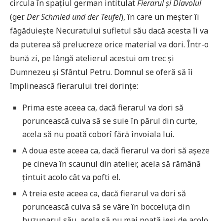
circula în spaţiul german intitulat
Fierarul și Diavolul
(ger.
Der Schmied und der Teufel
), în care un meșter îi
făgăduiește Necuratului sufletul său dacă acesta îi va
da puterea să prelucreze orice material va dori. Într-o
bună zi, pe lângă atelierul acestui om trec și
Dumnezeu și Sfântul Petru. Domnul se oferă să îi
împlinească fierarului trei dorințe:
Prima este aceea ca, dacă fierarul va dori să
poruncească cuiva să se suie în părul din curte,
acela să nu poată coborî fără învoiala lui.
A doua este aceea ca, dacă fierarul va dori să așeze
pe cineva în scaunul din atelier, acela să rămână
țintuit acolo cât va pofti el.
A treia este aceea ca, dacă fierarul va dori să
poruncească cuiva să se vâre în bocceluța din
buzunarul său, acela să nu mai poată ieși de acolo