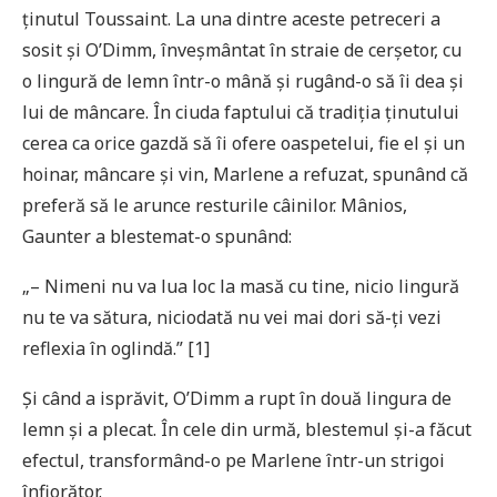
ținutul Toussaint. La una dintre aceste petreceri a
sosit și O’Dimm, înveșmântat în straie de cerșetor, cu
o lingură de lemn într-o mână și rugând-o să îi dea și
lui de mâncare. În ciuda faptului că tradiția ținutului
cerea ca orice gazdă să îi ofere oaspetelui, fie el și un
hoinar, mâncare și vin, Marlene a refuzat, spunând că
preferă să le arunce resturile câinilor. Mânios,
Gaunter a blestemat-o spunând:
„– Nimeni nu va lua loc la masă cu tine, nicio lingură
nu te va sătura, niciodată nu vei mai dori să-ți vezi
reflexia în oglindă.” [1]
Și când a isprăvit, O’Dimm a rupt în două lingura de
lemn și a plecat. În cele din urmă, blestemul și-a făcut
efectul, transformând-o pe Marlene într-un strigoi
înfiorător.