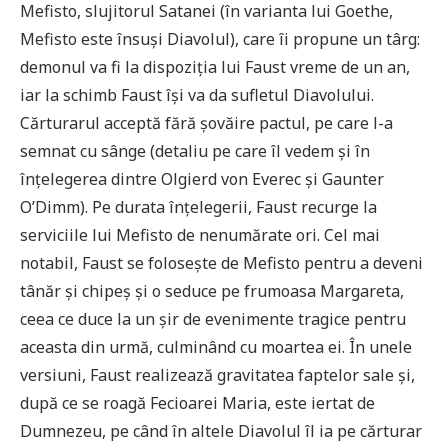
Mefisto, slujitorul Satanei (în varianta lui Goethe,
Mefisto este însuși Diavolul), care îi propune un târg:
demonul va fi la dispoziția lui Faust vreme de un an,
iar la schimb Faust își va da sufletul Diavolului.
Cărturarul acceptă fără șovăire pactul, pe care l-a
semnat cu sânge (detaliu pe care îl vedem și în
înțelegerea dintre Olgierd von Everec și Gaunter
O’Dimm). Pe durata înțelegerii, Faust recurge la
serviciile lui Mefisto de nenumărate ori. Cel mai
notabil, Faust se folosește de Mefisto pentru a deveni
tânăr și chipeș și o seduce pe frumoasa Margareta,
ceea ce duce la un șir de evenimente tragice pentru
aceasta din urmă, culminând cu moartea ei. În unele
versiuni, Faust realizează gravitatea faptelor sale și,
după ce se roagă Fecioarei Maria, este iertat de
Dumnezeu, pe când în altele Diavolul îl ia pe cărturar