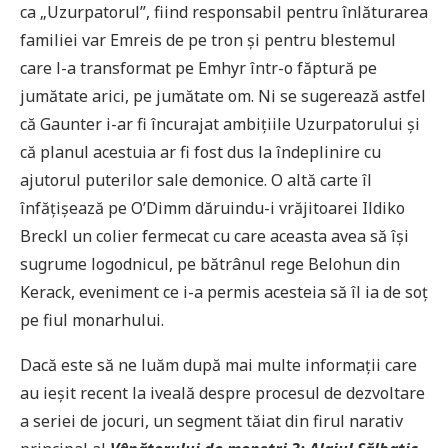
ca „Uzurpatorul”, fiind responsabil pentru înlăturarea
familiei var Emreis de pe tron și pentru blestemul
care l-a transformat pe Emhyr într-o făptură pe
jumătate arici, pe jumătate om. Ni se sugerează astfel
că Gaunter i-ar fi încurajat ambiţiile Uzurpatorului şi
că planul acestuia ar fi fost dus la îndeplinire cu
ajutorul puterilor sale demonice. O altă carte îl
înfățișează pe O’Dimm dăruindu-i vrăjitoarei Ildiko
Breckl un colier fermecat cu care aceasta avea să își
sugrume logodnicul, pe bătrânul rege Belohun din
Kerack, eveniment ce i-a permis acesteia să îl ia de soț
pe fiul monarhului.
Dacă este să ne luăm după mai multe informații care
au ieșit recent la iveală despre procesul de dezvoltare
a seriei de jocuri, un segment tăiat din firul narativ