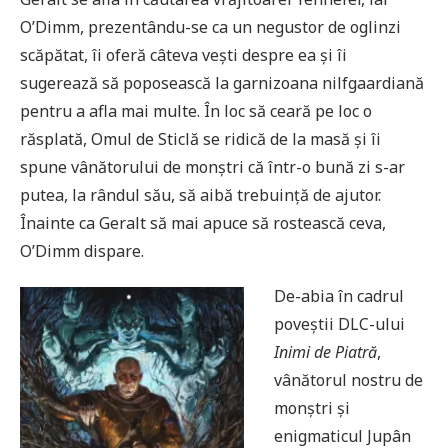
O’Dimm, prezentându-se ca un negustor de oglinzi
scăpătat, îi oferă câteva vești despre ea și îi
sugerează să poposească la garnizoana nilfgaardiană
pentru a afla mai multe. În loc să ceară pe loc o
răsplată, Omul de Sticlă se ridică de la masă și îi
spune vânătorului de monștri că într-o bună zi s-ar
putea, la rândul său, să aibă trebuință de ajutor.
Înainte ca Geralt să mai apuce să rostească ceva,
O’Dimm dispare.
De-abia în cadrul
poveștii DLC-ului
Inimi de Piatră
,
vânătorul nostru de
monștri și
enigmaticul Jupân