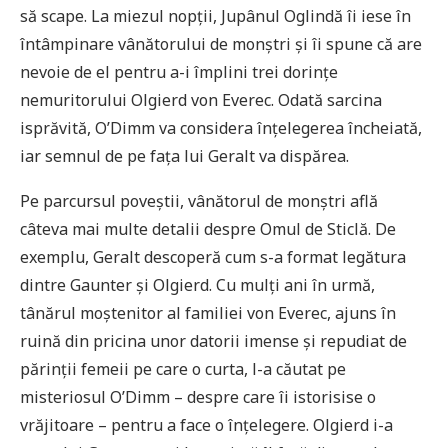
să scape. La miezul nopții, Jupânul Oglindă îi iese în
întâmpinare vânătorului de monștri și îi spune că are
nevoie de el pentru a-i împlini trei dorințe
nemuritorului Olgierd von Everec. Odată sarcina
isprăvită, O’Dimm va considera înțelegerea încheiată,
iar semnul de pe fața lui Geralt va dispărea.
Pe parcursul poveștii, vânătorul de monștri află
câteva mai multe detalii despre Omul de Sticlă. De
exemplu, Geralt descoperă cum s-a format legătura
dintre Gaunter și Olgierd. Cu mulți ani în urmă,
tânărul moștenitor al familiei von Everec, ajuns în
ruină din pricina unor datorii imense și repudiat de
părinții femeii pe care o curta, l-a căutat pe
misteriosul O’Dimm – despre care îi istorisise o
vrăjitoare – pentru a face o înțelegere. Olgierd i-a