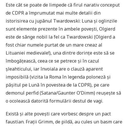
Este cât se poate de limpede că firul narativ conceput
de CDPR a împrumutat mai multe detalii din
istorisirea cu jupânul Twardowski: Luna și oglinzile
sunt elemente prezente în ambele povești, Olgierd
este de sânge nobil la fel ca Twardowski (Olgierd a
fost chiar numele purtat de un mare cneaz al
Lituaniei medievale!), una dintre dorințe este să se
îmbogățească, ceea ce se petrece și în cazul
șleahticului, iar învoiala are o clauză aparent
imposibilă (vizita la Roma în legenda poloneză și
pășitul pe Lună în povestea de la CDPR), pe care
demonul perfid (Satana/Gaunter O’Dimm) reușește să
o ocolească datorită formulării destul de vagi.
Există și alte povești care vorbesc despre un pact
faustian. Frații Grimm, de pildă, au cules un basm care