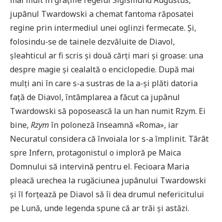
jupânul Twardowski a chemat fantoma răposatei
regine prin intermediul unei oglinzi fermecate. Și,
folosindu-se de tainele dezvăluite de Diavol,
șleahticul ar fi scris și două cărți mari și groase: una
despre magie și cealaltă o enciclopedie. După mai
mulți ani în care s-a sustras de la a-și plăti datoria
față de Diavol, întâmplarea a făcut ca jupânul
Twardowski să poposească la un han numit Rzym. Ei
bine,
Rzym
în poloneză înseamnă «Roma», iar
Necuratul considera că învoiala lor s-a împlinit. Târât
spre Infern, protagonistul o imploră pe Maica
Domnului să intervină pentru el. Fecioara Maria
pleacă urechea la rugăciunea jupânului Twardowski
și îl forțează pe Diavol să îi dea drumul nefericitului
pe Lună, unde legenda spune că ar trăi și astăzi.