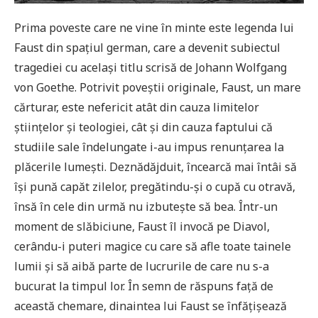
Prima poveste care ne vine în minte este legenda lui
Faust din spațiul german, care a devenit subiectul
tragediei cu același titlu scrisă de Johann Wolfgang
von Goethe. Potrivit poveștii originale, Faust, un mare
cărturar, este nefericit atât din cauza limitelor
științelor și teologiei, cât și din cauza faptului că
studiile sale îndelungate i-au impus renunțarea la
plăcerile lumești. Deznădăjduit, încearcă mai întâi să
își pună capăt zilelor, pregătindu-și o cupă cu otravă,
însă în cele din urmă nu izbutește să bea. Într-un
moment de slăbiciune, Faust îl invocă pe Diavol,
cerându-i puteri magice cu care să afle toate tainele
lumii și să aibă parte de lucrurile de care nu s-a
bucurat la timpul lor. În semn de răspuns față de
această chemare, dinaintea lui Faust se înfățișează