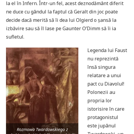
la el în Infern. Într-un fel, acest deznodământ diferit
ne duce cu gândul la faptul că Geralt din joc poate
decide dacă merită să îi dea lui Olgierd o șansă la
izbăvire sau să îl lase pe Gaunter O’Dimm să îi ia
sufletul.
L
egenda lui Faust
nu reprezintă
însă singura
relatare a unui
pact cu Diavolul!
Polonezii au
propria lor
istorisire în care
protagonistul
este jupânul
Rozmowa Twardowskiego z
Twardowski, un