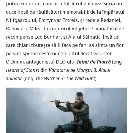
puțin explorate, cum ar fi folclorul polonez. Seria nu
duce lipsă de răufăcători memorabili: de la împăratul
Nilfgaardului, Emhyr var Emreis, și regele Redaniei,
Radovid al V-lea, la vrăjitorul Vilgefortz, vânătorul de
recompense Leo Bonhart și Alaiul Sălbatic. Însă cel
care chiar izbutește să îi facă pe fani să simtă un fior
pe șira spinării este nimeni altul decât Gaunter
O’Dimm, antagonistul DLC-ului
Inimi de Piatră
(eng.
Hearts of Stone
) din
Vânătorul de Monștri 3: Alaiul
Sălbatic
(eng.
The Witcher 3: The Wild Hunt
).