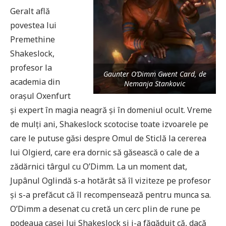
Geralt află
povestea lui
Premethine
Shakeslock,
profesor la
Gaunter O’Dimm Gwent Card, de
academia din
Nemanja Stankovic
orașul Oxenfurt
și expert în magia neagră şi în domeniul ocult. Vreme
de mulți ani, Shakeslock scotocise toate izvoarele pe
care le putuse găsi despre Omul de Sticlă la cererea
lui Olgierd, care era dornic să găsească o cale de a
zădărnici târgul cu O’Dimm. La un moment dat,
Jupânul Oglindă s-a hotărât să îl viziteze pe profesor
și s-a prefăcut că îl recompensează pentru munca sa.
O’Dimm a desenat cu cretă un cerc plin de rune pe
podeaua casei lui Shakeslock și i-a făgăduit că, dacă