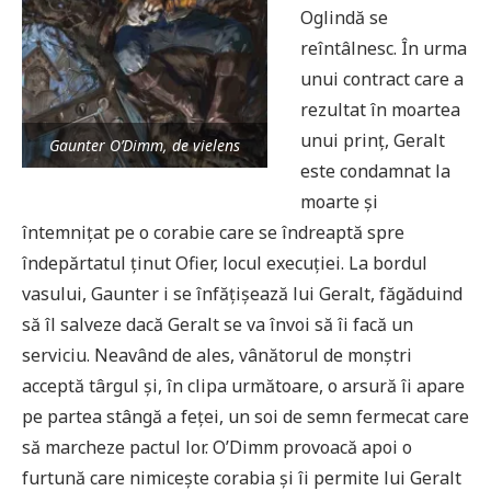
Oglindă se
reîntâlnesc. În urma
unui contract care a
rezultat în moartea
unui prinț, Geralt
Gaunter O’Dimm, de vielens
este condamnat la
moarte și
întemnițat pe o corabie care se îndreaptă spre
îndepărtatul ținut Ofier, locul execuției. La bordul
vasului, Gaunter i se înfățișează lui Geralt, făgăduind
să îl salveze dacă Geralt se va învoi să îi facă un
serviciu. Neavând de ales, vânătorul de monștri
acceptă târgul și, în clipa următoare, o arsură îi apare
pe partea stângă a feței, un soi de semn fermecat care
să marcheze pactul lor. O’Dimm provoacă apoi o
furtună care nimicește corabia și îi permite lui Geralt