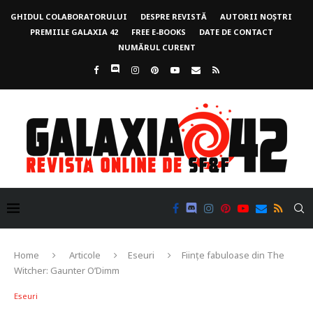
GHIDUL COLABORATORULUI
DESPRE REVISTĂ
AUTORII NOȘTRI
PREMIILE GALAXIA 42
FREE E-BOOKS
DATE DE CONTACT
NUMĂRUL CURENT
Home
Articole
Eseuri
Ființe fabuloase din The
Witcher: Gaunter O’Dimm
Eseuri