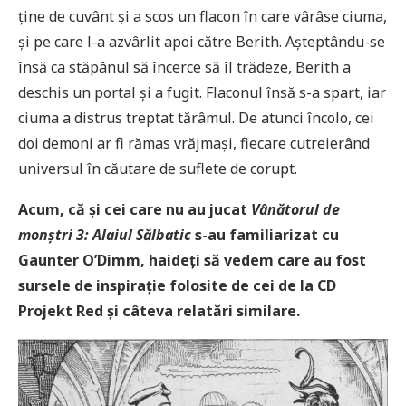
ține de cuvânt și a scos un flacon în care vârâse ciuma,
și pe care l-a azvârlit apoi către Berith. Așteptându-se
însă ca stăpânul să încerce să îl trădeze, Berith a
deschis un portal și a fugit. Flaconul însă s-a spart, iar
ciuma a distrus treptat tărâmul. De atunci încolo, cei
doi demoni ar fi rămas vrăjmași, fiecare cutreierând
universul în căutare de suflete de corupt.
Acum, că și cei care nu au jucat
Vânătorul de
monștri 3: Alaiul Sălbatic
s-au familiarizat cu
Gaunter O’Dimm, haideți să vedem care au fost
sursele de inspirație folosite de cei de la CD
Projekt Red și câteva relatări similare.