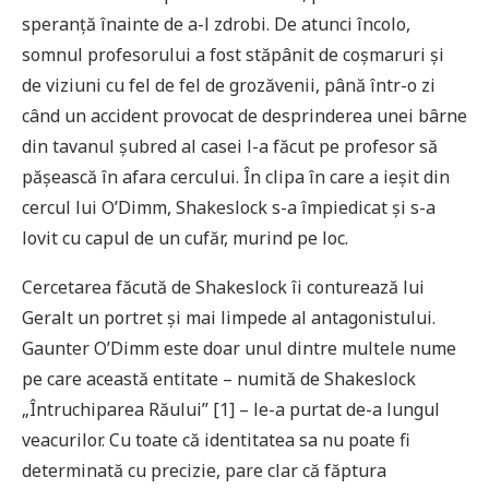
speranță înainte de a-l zdrobi. De atunci încolo,
somnul profesorului a fost stăpânit de coșmaruri și
de viziuni cu fel de fel de grozăvenii, până într-o zi
când un accident provocat de desprinderea unei bârne
din tavanul șubred al casei l-a făcut pe profesor să
pășească în afara cercului. În clipa în care a ieșit din
cercul lui O’Dimm, Shakeslock s-a împiedicat și s-a
lovit cu capul de un cufăr, murind pe loc.
Cercetarea făcută de Shakeslock îi conturează lui
Geralt un portret și mai limpede al antagonistului.
Gaunter O’Dimm este doar unul dintre multele nume
pe care această entitate – numită de Shakeslock
„Întruchiparea Răului” [1] – le-a purtat de-a lungul
veacurilor. Cu toate că identitatea sa nu poate fi
determinată cu precizie, pare clar că făptura