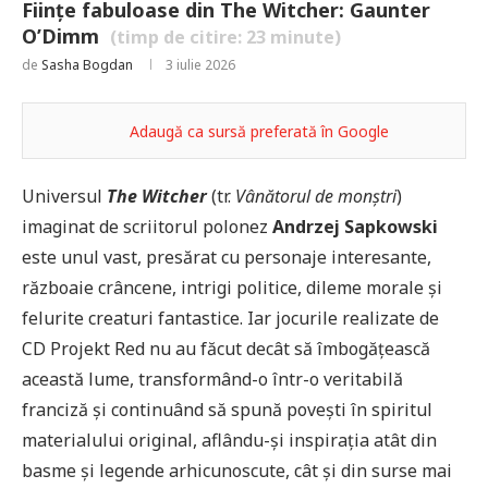
Ființe fabuloase din The Witcher: Gaunter
O’Dimm
(timp de citire:
23
minute)
de
Sasha Bogdan
3 iulie 2026
Adaugă ca sursă preferată în Google
Universul
The Witcher
(tr.
Vânătorul de monștri
)
imaginat de scriitorul polonez
Andrzej Sapkowski
este unul vast, presărat cu personaje interesante,
războaie crâncene, intrigi politice, dileme morale și
felurite creaturi fantastice. Iar jocurile realizate de
CD Projekt Red nu au făcut decât să îmbogățească
această lume, transformând-o într-o veritabilă
franciză și continuând să spună povești în spiritul
materialului original, aflându-și inspirația atât din
basme și legende arhicunoscute, cât și din surse mai