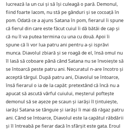
lucrează la un cui și să își culeagă o pară. Demonul,
fiind foarte lacom, nu stă pe gânduri și se cocoață în
pom. Odată ce a ajuns Satana în pom, fierarul îi spune
că fierul din care este făcut cuiul îi dă bătăi de cap și
că nu îl va putea termina cu una cu două. Apoi îi
spune că îi vor lua patru ani pentru a-și isprăvi
munca. Diavolul zbiară și se roagă de el, însă omul nu
îl lasă să coboare până când Satana nu se învoiește să
se întoarcă peste patru ani. Necuratul n-are încotro și
acceptă târgul. După patru ani, Diavolul se întoarce,
însă fierarul o ia de la capăt: pretextând că încă nu a
apucat să ascută vârful cuiului, meșterul poftește
demonul să se așeze pe scaun și iarăși îl țintuiește,
iarăși Satana se tânguie și iarăși îi mai dă răgaz patru
ani. Când se întoarce, Diavolul este la capătul răbdării
și îl întreabă pe fierar dacă în sfârșit este gata. Eroul