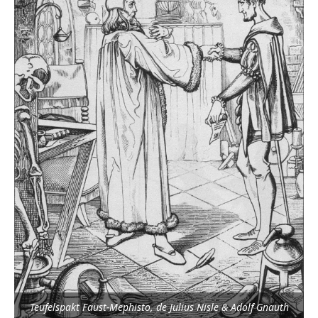
Teufelspakt Faust-Mephisto, de Julius Nisle & Adolf Gnauth