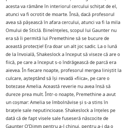
acesta va rămâne în interiorul cercului schițat de el,
atunci va fi ocrotit de moarte. Însă, dacă profesorul
avea să pășească în afara cercului, atunci va fi la mila
Omului de Sticlă. Bineînțeles, scopul lui Gaunter nu
era să îi permită lui Premethine să se bucure de
această protecție! Era doar un alt joc sadic. La o lună
de la învoială, Shakeslock a început să viseze că are o
fiică, pe care a început s-o îndrăgească de parcă era
aievea. În fiecare noapte, profesorul mergea liniștit la
culcare, așteptând să își revadă «fiica», pe care o
botezase Amelia. Această reverie nu avea însă să
dureze prea mult. Într-o noapte, Premethine a avut
un coșmar: Amelia se îmbolnăvise și s-a stins în
brațele sale neputincioase. Shakeslock a înțeles pe
dată că de fapt visele sale fuseseră născocite de
Gaunter O’Dimm pentru a-l chinui, pentru a-i da o