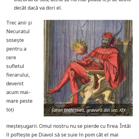
decât dacă va dori el.
Trec anii și
Necuratul
sosește
pentru a
cere
sufletul
fierarului,
devenit
acum mai-
mare peste
toți
Satan Enthroned, gravură din sec. XIX
meșteșugarii. Omul nostru nu se pierde cu firea. Întâi
îl poftește pe Diavol să se suie în pom cât el mai