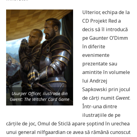
Ulterior, echipa de la
CD Projekt Red a
decis să îl introducă
pe Gaunter O’Dimm
în diferite
evenimente
prezentate sau
amintite în volumele
lui Andrzej
Sapkowski prin jocul
Usurper Officer, ilustraţie din
de cărți numit
Gwent
.
Gwent: The Witcher Card Game
Într-una dintre
ilustrațiile de pe
cărțile de joc, Omul de Sticlă apare șoptind în urechea
unui general nilfgaardian ce avea să rămână cunoscut