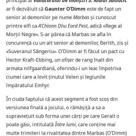
principal al
Vânătorului de monștri 3: Alaiul Sălbatic
ar fi dezvăluit că
Gaunter O’Dimm
este de fapt un
senior al demonilor pe nume
Marbas
și cunoscut
printre elfi ca
A’Chionn Dhu Eard Pest
, adică «Rege al
Morții Negre». S-ar părea că Marbas se afla în
concurență cu un alt senior al demonilor, Berith, zis și
«Suveranul Sângeriu». O’Dimm ar fi făcut un pact cu
Hector Kraft-Ebbing, un ofițer de rang înalt din
armata nilfgaardiană, oferindu-i un leac împotriva
ciumei care a lovit ţinutul Velen şi legiunile
împăratului Emhyr.
În ciuda faptului că acest segment a fost scos din
versiunea finală a jocului, o rămășiță a sa a
supraviețuit sub forma unei cărți pe care Geralt o
poate găsi, intitulată
Între lumi
, care conține mai
multe trimiteri la rivalitatea dintre Marbas (O’Dimm)