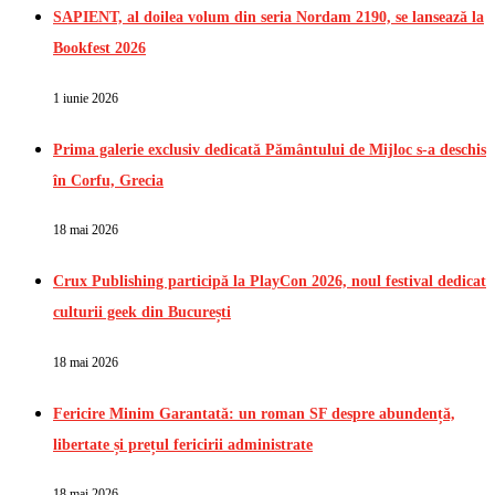
SAPIENT, al doilea volum din seria Nordam 2190, se lansează la
Bookfest 2026
1 iunie 2026
Prima galerie exclusiv dedicată Pământului de Mijloc s-a deschis
în Corfu, Grecia
18 mai 2026
Crux Publishing participă la PlayCon 2026, noul festival dedicat
culturii geek din București
18 mai 2026
Fericire Minim Garantată: un roman SF despre abundență,
libertate și prețul fericirii administrate
18 mai 2026