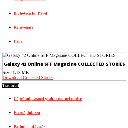
Biblioteca lui Pavel
Rejuvenare
Falia
Galaxy 42 Online SFF Magazine COLLECTED STORIES
Size:
1,18 MB
Download Collected Stories
Traduceri
Căpcăuni, castori și alte creaturi mitice
Eternă, iubirea
Patimile lui Lazăr