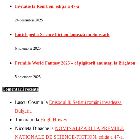
Invitație la RomCon, ediția a 47-a
24 decembrie 2025
Enciclopedia Science Fiction lansează un Substack
6 noiembrie 2025
Premiile World Fantasy 2025 – câștigătorii anunțați la Brighton
5 noiembrie 2025
Comentarii recente
Lascu Cosmin
la
Episodul 8: Sefiștii români invadează
Bulgaria
Tamara m
la
Hugh Howey
Nicoleta Dinache
la
NOMINALIZĂRI LA PREMIILE
NAȚIONALE DE SCIENCE-FICTION, ediția a 47-a,