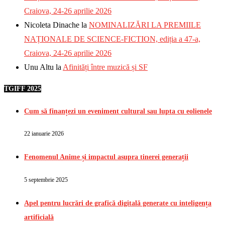
Craiova, 24-26 aprilie 2026
Nicoleta Dinache
la
NOMINALIZĂRI LA PREMIILE
NAȚIONALE DE SCIENCE-FICTION, ediția a 47-a,
Craiova, 24-26 aprilie 2026
Unu Altu
la
Afinități între muzică și SF
TGIFF 2025
Cum să finanțezi un eveniment cultural sau lupta cu eolienele
22 ianuarie 2026
Fenomenul Anime și impactul asupra tinerei generații
5 septembrie 2025
Apel pentru lucrări de grafică digitală generate cu inteligența
artificială