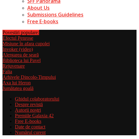
SFF Panorama
About Us
Submissions Guidelines
Free E-books
Povestiri populare:
Efectul Penrose
Misiune în afara cupolei
Invoker (video)
Alergarea de seară
Biblioteca lui Pavel
Rejuvenare
Falia
Arhivele Dincolo-Timpului
Axa lui Heron
Jumătatea goală
Ghidul colaboratorului
Despre revistă
Autorii noștri
Premiile Galaxia 42
Free E-books
Date de contact
Numărul curent