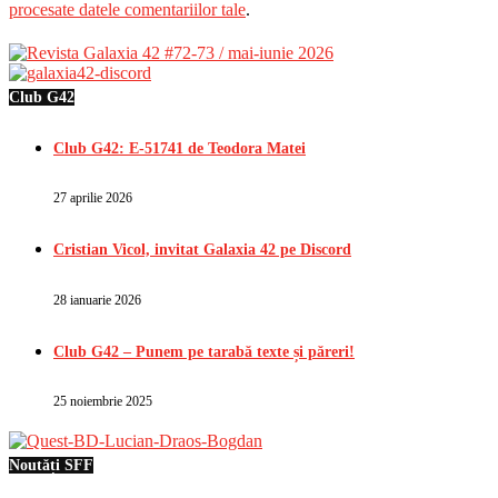
procesate datele comentariilor tale
.
Club G42
Club G42: E-51741 de Teodora Matei
27 aprilie 2026
Cristian Vicol, invitat Galaxia 42 pe Discord
28 ianuarie 2026
Club G42 – Punem pe tarabă texte și păreri!
25 noiembrie 2025
Noutăți SFF