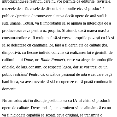
introducându-se restricții care nu vor permite ca editurile, revistele,
muzeele de artă, casele de discuri, studiourile etc. să producă /
publice / prezinte / promoveze altceva decât opere de artă sută la
sută umane. Totuși, va fi improbabil să se ajungă la interdicția de a
produce așa ceva pentru uz propriu. Și atunci, dacă marea masă a
consumatorilor va fi mulțumită să-și creeze propriile povești cu IA și
să se delecteze cu cantitatea lor, fără a fi deranjată de calitate (ba,
dimpotrivă, cu fiecare individ convins că realizarea lui e genială, de
calibrul unui
Dune
, ori
Blade Runner
), ce se va alege de producțiile
oficiale, de larg consum, ce respectă legea, dar se vor trezi cu un
public restrâns? Pentru că, oricât de pasionat de artă e cel care bagă
bani în ea, va avea nevoie să și-i recupereze ca să poată continua în
domeniu.
Nu am adus aici în discuție posibilitatea ca IA-ul chiar să producă
opere de calitate. Deocamdată, ne permitem să ne alintăm că ea nu
va fi niciodată capabilă să scoată ceva original, să transmită o