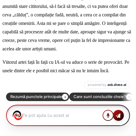
anumită stare cititorului, să-l facă să tresalte, ci va putea oferi doar
ceva „călduț”, o compilație fadă, neutră, a ceea ce a compilat din
creațiile omenirii. Asta mi se pare o simplă amăgire. O inteligență
capabilă să proceseze atât de multe date, aproape sigur va ajunge să
creeze, peste ceva vreme, opere cel puțin la fel de impresionante ca
acelea ale unor artiști umani.
Viitorul artei față în față cu IA-ul va aduce o serie de provocări. Pe
unele dintre ele e posibil nici măcar să nu le intuim încă.