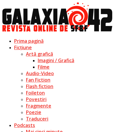
Prima pagină
Ficțiune
Artă grafică
Imagini / Grafică
Filme
Audio-Video
Fan Fiction
Flash fiction
Foileton
Povestiri
Fragmente
Poezie
Traduceri
Podcasts
Mai cinci minute