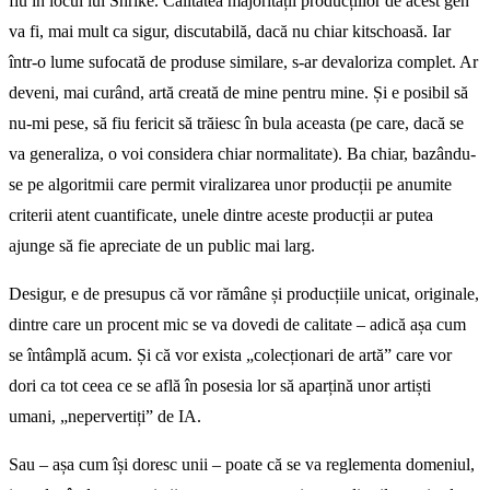
fiu în locul lui Shrike. Calitatea majorității producțiilor de acest gen
va fi, mai mult ca sigur, discutabilă, dacă nu chiar kitschoasă. Iar
într-o lume sufocată de produse similare, s-ar devaloriza complet. Ar
deveni, mai curând, artă creată de mine pentru mine. Și e posibil să
nu-mi pese, să fiu fericit să trăiesc în bula aceasta (pe care, dacă se
va generaliza, o voi considera chiar normalitate). Ba chiar, bazându-
se pe algoritmii care permit viralizarea unor producții pe anumite
criterii atent cuantificate, unele dintre aceste producții ar putea
ajunge să fie apreciate de un public mai larg.
Desigur, e de presupus că vor rămâne și producțiile unicat, originale,
dintre care un procent mic se va dovedi de calitate – adică așa cum
se întâmplă acum. Și că vor exista „colecționari de artă” care vor
dori ca tot ceea ce se află în posesia lor să aparțină unor artiști
umani, „nepervertiți” de IA.
Sau – așa cum își doresc unii – poate că se va reglementa domeniul,