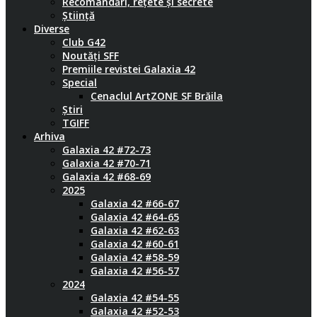
Recomandări, rețete și secrete
Știință
Diverse
Club G42
Noutăți SFF
Premiile revistei Galaxia 42
Special
Cenaclul ArtZONE SF Brăila
Știri
TGIFF
Arhiva
Galaxia 42 #72-73
Galaxia 42 #70-71
Galaxia 42 #68-69
2025
Galaxia 42 #66-67
Galaxia 42 #64-65
Galaxia 42 #62-63
Galaxia 42 #60-61
Galaxia 42 #58-59
Galaxia 42 #56-57
2024
Galaxia 42 #54-55
Galaxia 42 #52-53