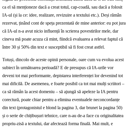
ca el să menționeze dacă a creat totul, cap-coadă, sau dacă a folosit
IA-ul (și la ce: idee, realizare, revizuire a textului etc.). Deși rămân
rezervat, ținând cont de speța prezentată de mine anterior: eu pot jura
că IA-ul n-a avut nicio influență în scrierea povestirilor mele, dar
cineva mă poate acuza că mint, fiindcă evaluarea a relevat faptul că
între 30 și 50% din text e susceptibil să fi fost creat astfel.
Totuși, dincolo de aceste opinii personale, oare cum va evolua acest
subiect în următoarea perioadă? E de presupus că IA-urile vor
deveni tot mai performante, depistarea interferenței lor devenind tot
mai dificilă. De asemenea, e foarte posibil ca tot mai mulți scriitori –
ca să rămân la acest domeniu – să ajungă să apeleze la IA pentru
corectură, poate chiar pentru a elimina eventualele neconcordanțe
din text (protagonistul e blond la pagina 3, dar brunet la pagina 50)
și o serie de chițibușuri tehnice, care n-au de-a face cu originalitatea
propriu-zisă a textului, dar afectează forma finală. Mai mult, e