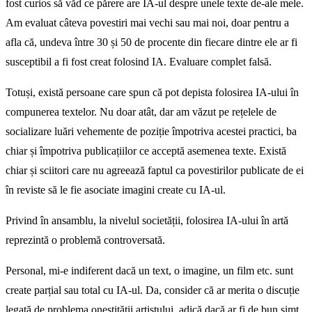
fost curios să văd ce părere are IA-ul despre unele texte de-ale mele.
Am evaluat câteva povestiri mai vechi sau mai noi, doar pentru a
afla că, undeva între 30 și 50 de procente din fiecare dintre ele ar fi
susceptibil a fi fost creat folosind IA. Evaluare complet falsă.
Totuși, există persoane care spun că pot depista folosirea IA-ului în
compunerea textelor. Nu doar atât, dar am văzut pe rețelele de
socializare luări vehemente de poziție împotriva acestei practici, ba
chiar și împotriva publicațiilor ce acceptă asemenea texte. Există
chiar și sciitori care nu agreează faptul ca povestirilor publicate de ei
în reviste să le fie asociate imagini create cu IA-ul.
Privind în ansamblu, la nivelul societății, folosirea IA-ului în artă
reprezintă o problemă controversată.
Personal, mi-e indiferent dacă un text, o imagine, un film etc. sunt
create parțial sau total cu IA-ul. Da, consider că ar merita o discuție
legată de problema onestității artistului, adică dacă ar fi de bun simț