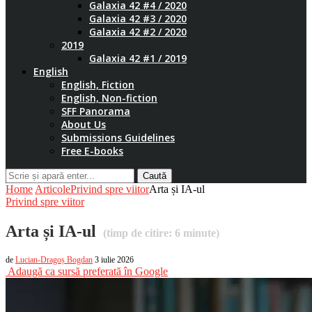
Galaxia 42 #4 / 2020
Galaxia 42 #3 / 2020
Galaxia 42 #2 / 2020
2019
Galaxia 42 #1 / 2019
English
English, Fiction
English, Non-fiction
SFF Panorama
About Us
Submissions Guidelines
Free E-books
Caută
Home
Articole
Privind spre viitor
Arta și IA-ul
Privind spre viitor
Arta și IA-ul
(timp de citire:
6
minute)
de
Lucian-Dragoș Bogdan
3 iulie 2026
Adaugă ca sursă preferată în Google