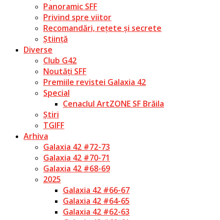
Panoramic SFF
Privind spre viitor
Recomandări, rețete și secrete
Știință
Diverse
Club G42
Noutăți SFF
Premiile revistei Galaxia 42
Special
Cenaclul ArtZONE SF Brăila
Știri
TGIFF
Arhiva
Galaxia 42 #72-73
Galaxia 42 #70-71
Galaxia 42 #68-69
2025
Galaxia 42 #66-67
Galaxia 42 #64-65
Galaxia 42 #62-63