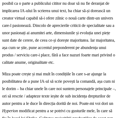
posibil ca o parte a publicului cititor nu doar să nu fie deranjat de
implicarea IA-ului în scrierea unui text, ba chiar să-și dorească un
creator virtual capabil să-i ofere zilnic o nouă carte dintr-un univers
care-l pasionează. Dincolo de aprecierile criticii de specialitate sau a
unor pasionați ai anumitei arte, dimensiunile și evoluția unei piețe
sunt date de cerere, de ceea ce-și dorește majoritatea. Iar majoritatea,
așa cum se știe, pune accentul preponderent pe abundența unui
produs / serviciu care-i place, fără a face nazuri foarte mari privind o
calitate anume, originalitate etc.
Miza poate crește și mai mult în condițiile în care s-ar ajunge la
posibilitatea de a pune IA-ul să scrie povești la comandă, așa cum ni
le dorim – ba chiar unele în care noi suntem personajele principale –,
ori să rescrie / adapteze texte ieșite de sub incidența drepturilor de
autor pentru a le duce în direcția dorită de noi. Poate-mi voi dori un
Hyperion
modificat pentru a se potrivi cu gusturile mele, în care să