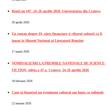
RomCon #47, 24–26 aprilie 2026, Universitatea din Craiova
26 aprilie 2026
Un roman despre IA, piețe financiare și viitorul culturii va fi
lansat la Muzeul Național al Literaturii Române
17 martie 2026
NOMINALIZĂRI LA PREMIILE NAȚIONALE DE SCIENCE-
FICTION, ediția a 47-a, Craiova, 24-26 aprilie 2026
18 februarie 2026
Cum să finanțezi un eveniment cultural sau lupta cu eolienele
22 ianuarie 2026