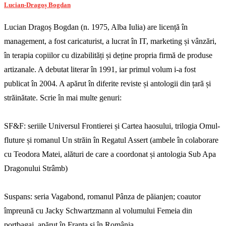
Lucian-Dragoș Bogdan
Lucian Dragoș Bogdan (n. 1975, Alba Iulia) are licență în
management, a fost caricaturist, a lucrat în IT, marketing și vânzări,
în terapia copiilor cu dizabilități și deține propria firmă de produse
artizanale. A debutat literar în 1991, iar primul volum i-a fost
publicat în 2004. A apărut în diferite reviste și antologii din țară și
străinătate. Scrie în mai multe genuri:
SF&F: seriile Universul Frontierei și Cartea haosului, trilogia Omul-
fluture și romanul Un străin în Regatul Assert (ambele în colaborare
cu Teodora Matei, alături de care a coordonat și antologia Sub Apa
Dragonului Strâmb)
Suspans: seria Vagabond, romanul Pânza de păianjen; coautor
împreună cu Jacky Schwartzmann al volumului Femeia din
portbagaj, apărut în Franța și în România