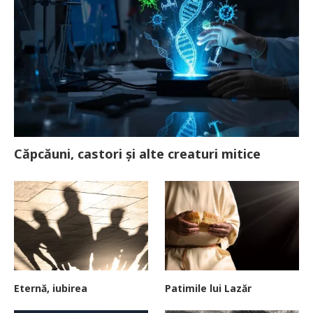
Căpcăuni, castori și alte creaturi mitice
Eternă, iubirea
Patimile lui Lazăr