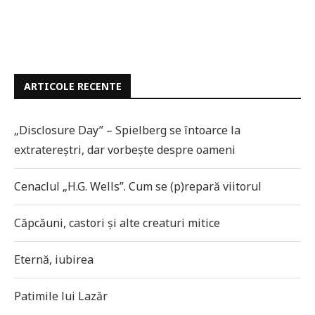
ARTICOLE RECENTE
„Disclosure Day” – Spielberg se întoarce la
extratereștri, dar vorbește despre oameni
Cenaclul „H.G. Wells”. Cum se (p)repară viitorul
Căpcăuni, castori și alte creaturi mitice
Eternă, iubirea
Patimile lui Lazăr