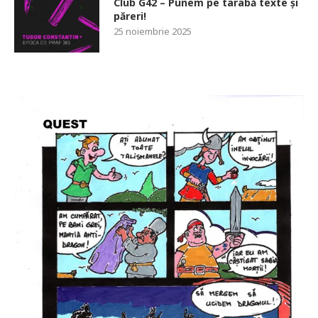
Club G42 – Punem pe tarabă texte și
păreri!
25 noiembrie 2025