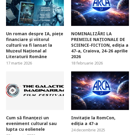
Un roman despre IA, piețe
NOMINALIZĂRI LA
financiare și viitorul
PREMIILE NAȚIONALE DE
culturii va fi lansat la
SCIENCE-FICTION, ediția a
Muzeul Național al
47-a, Craiova, 24-26 aprilie
Literaturii Române
2026
17 martie 2026
18 februarie 2026
Cum să finanțezi un
Invitație la RomCon,
eveniment cultural sau
ediția a 47-a
lupta cu eolienele
24 decembrie 2025