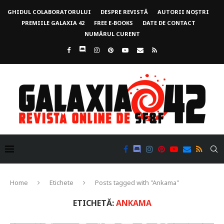
GHIDUL COLABORATORULUI
DESPRE REVISTĂ
AUTORII NOȘTRI
PREMIILE GALAXIA 42
FREE E-BOOKS
DATE DE CONTACT
NUMĂRUL CURENT
Home
Etichete
Posts tagged with "Ankama"
ETICHETĂ:
ANKAMA