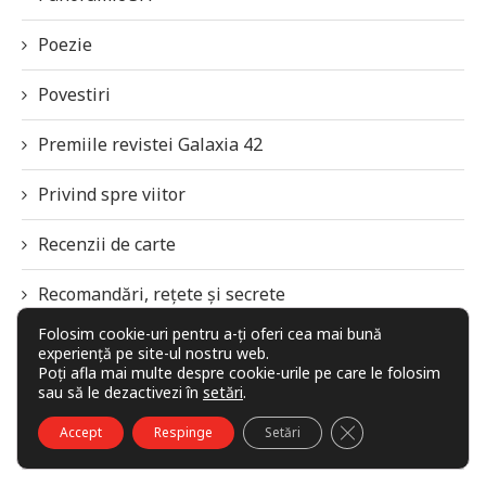
Poezie
Povestiri
Premiile revistei Galaxia 42
Privind spre viitor
Recenzii de carte
Recomandări, rețete și secrete
Folosim cookie-uri pentru a-ți oferi cea mai bună
SFF Panorama
experiență pe site-ul nostru web.
Poți afla mai multe despre cookie-urile pe care le folosim
sau să le dezactivezi în
setări
.
Știință
CLOSE GDPR COO
Accept
Respinge
Setări
Știri