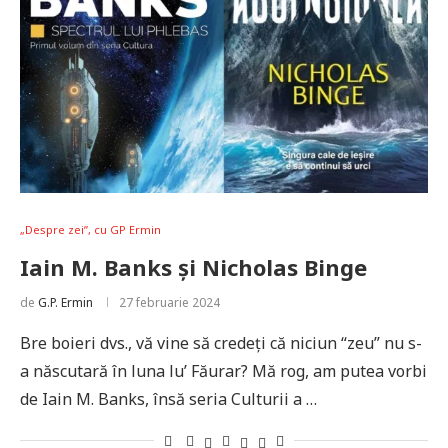
„Despre zei”, cu GP Ermin
Iain M. Banks și Nicholas Binge
de
G.P. Ermin
27 februarie 2024
Bre boieri dvs., vă vine să credeți că niciun “zeu” nu s-
a născutară în luna lu’ Făurar? Mă rog, am putea vorbi
de Iain M. Banks, însă seria Culturii a …