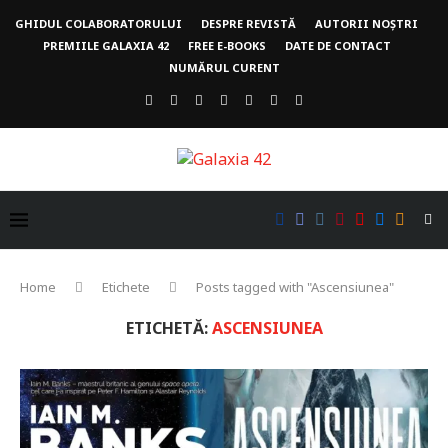
GHIDUL COLABORATORULUI
DESPRE REVISTĂ
AUTORII NOȘTRI
PREMIILE GALAXIA 42
FREE E-BOOKS
DATE DE CONTACT
NUMĂRUL CURENT
Home
Etichete
Posts tagged with "Ascensiunea"
ETICHETĂ:
ASCENSIUNEA