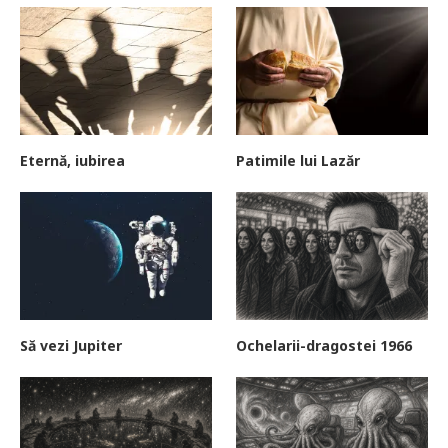
Eternă, iubirea
Patimile lui Lazăr
Să vezi Jupiter
Ochelarii-dragostei 1966