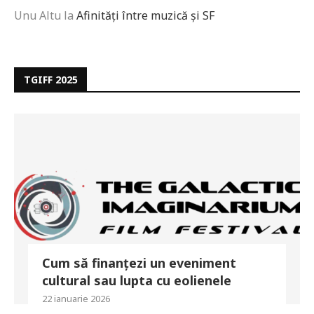
Unu Altu
la
Afinități între muzică și SF
TGIFF 2025
Cum să finanțezi un eveniment
cultural sau lupta cu eolienele
22 ianuarie 2026