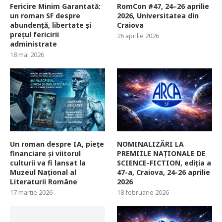
Fericire Minim Garantată:
RomCon #47, 24–26 aprilie
un roman SF despre
2026, Universitatea din
abundență, libertate și
Craiova
prețul fericirii
26 aprilie 2026
administrate
18 mai 2026
Un roman despre IA, piețe
NOMINALIZĂRI LA
financiare și viitorul
PREMIILE NAȚIONALE DE
culturii va fi lansat la
SCIENCE-FICTION, ediția a
Muzeul Național al
47-a, Craiova, 24-26 aprilie
Literaturii Române
2026
17 martie 2026
18 februarie 2026