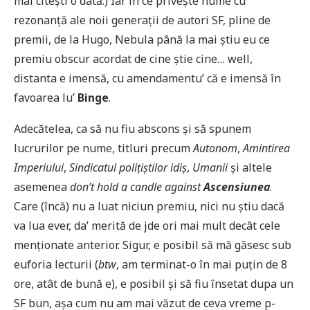
mai citești o dată.) Iar în ce privește nume cu
rezonanță ale noii generații de autori SF, pline de
premii, de la Hugo, Nebula până la mai știu eu ce
premiu obscur acordat de cine știe cine… well,
distanta e imensă, cu amendamentu’ că e imensă în
favoarea lu’
Binge
.
Adecătelea, ca să nu fiu abscons și să spunem
lucrurilor pe nume, titluri precum
Autonom
,
Amintirea
Imperiului
,
Sindicatul polițiștilor idiș
,
Umanii
și altele
asemenea
don’t hold a candle against
Ascensiunea
.
Care (încă) nu a luat niciun premiu, nici nu știu dacă
va lua ever, da’ merită de jde ori mai mult decât cele
menționate anterior. Sigur, e posibil să mă găsesc sub
euforia lecturii (
btw
, am terminat-o în mai puțin de 8
ore, atât de bună e), e posibil și să fiu însetat dupa un
SF bun, așa cum nu am mai văzut de ceva vreme p-