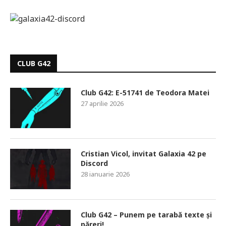
CLUB G42
Club G42: E-51741 de Teodora Matei
27 aprilie 2026
Cristian Vicol, invitat Galaxia 42 pe
Discord
28 ianuarie 2026
Club G42 – Punem pe tarabă texte și
păreri!