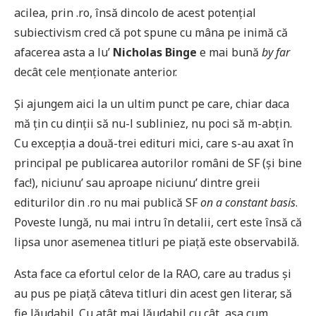
acilea, prin .ro, însă dincolo de acest potențial
subiectivism cred că pot spune cu mâna pe inimă că
afacerea asta a lu’
Nicholas Binge
e mai bună
by far
decât cele menționate anterior.
Și ajungem aici la un ultim punct pe care, chiar daca
mă țin cu dinții să nu-l subliniez, nu poci să m-abţin.
Cu excepția a două-trei edituri mici, care s-au axat în
principal pe publicarea autorilor români de SF (și bine
fac!), niciunu’ sau aproape niciunu’ dintre greii
editurilor din .ro nu mai publică SF
on a constant basis
.
Poveste lungă, nu mai intru în detalii, cert este însă că
lipsa unor asemenea titluri pe piață este observabilă.
Asta face ca efortul celor de la RAO, care au tradus și
au pus pe piață câteva titluri din acest gen literar, să
fie lăudabil. Cu atât mai lăudabil cu cât, așa cum