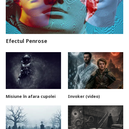
Efectul Penrose
Misiune în afara cupolei
Invoker (video)