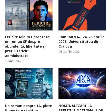
Fericire Minim Garantată:
RomCon #47, 24–26 aprilie
un roman SF despre
2026, Universitatea din
abundență, libertate și
Craiova
prețul fericirii
26 aprilie 2026
administrate
18 mai 2026
Un roman despre IA, piețe
NOMINALIZĂRI LA
financiare și viitorul
PREMIILE NAȚIONALE DE