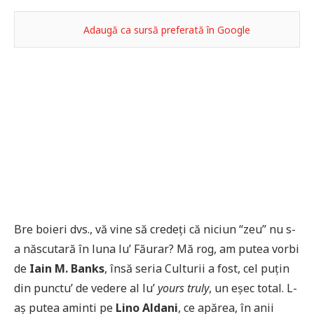
Adaugă ca sursă preferată în Google
Bre boieri dvs., vă vine să credeți că niciun “zeu” nu s-
a născutară în luna lu’ Făurar? Mă rog, am putea vorbi
de
Iain M. Banks
, însă seria Culturii a fost, cel puțin
din punctu’ de vedere al lu’
yours truly
, un eșec total. L-
aș putea aminti pe
Lino Aldani
, ce apărea, în anii