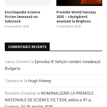
Enciclopedia Science
Premiile World Fantasy
Fiction lansează un
2025 – câștigătorii
Substack
anunțați la Brighton
6 noiembrie 2025
5 noiembrie 2025
COMENTARII RECENTE
Lascu Cosmin
la
Episodul 8: Sefiștii români invadează
Bulgaria
Tamara m
la
Hugh Howey
Nicoleta Dinache
la
NOMINALIZĂRI LA PREMIILE
NAȚIONALE DE SCIENCE-FICTION, ediția a 47-a,
Craiova, 24-26 aprilie 2026