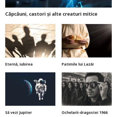
Căpcăuni, castori și alte creaturi mitice
Eternă, iubirea
Patimile lui Lazăr
Să vezi Jupiter
Ochelarii-dragostei 1966