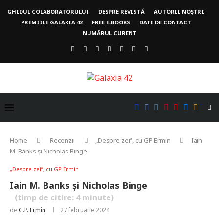
GHIDUL COLABORATORULUI
DESPRE REVISTĂ
AUTORII NOȘTRI
PREMIILE GALAXIA 42
FREE E-BOOKS
DATE DE CONTACT
NUMĂRUL CURENT
Home
Recenzii
„Despre zei”, cu GP Ermin
Iain
M. Banks și Nicholas Binge
„Despre zei”, cu GP Ermin
Iain M. Banks și Nicholas Binge
(timp de citire:
4
minute)
de
G.P. Ermin
27 februarie 2024