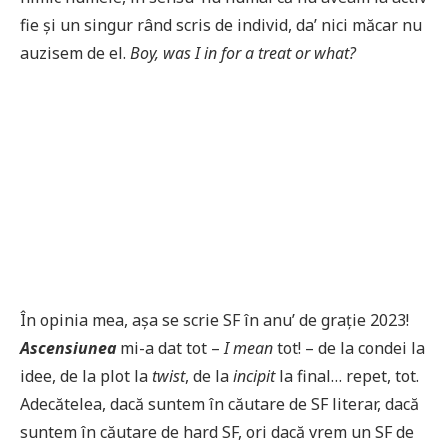
fie şi un singur rând scris de individ, da’ nici măcar nu
auzisem de el.
Boy, was I in for a treat or what?
În opinia mea, așa se scrie SF în anu’ de grație 2023!
Ascensiunea
mi-a dat tot –
I mean
tot! – de la condei la
idee, de la plot la
twist
, de la
incipit
la final… repet, tot.
Adecătelea, dacă suntem în căutare de SF literar, dacă
suntem în căutare de hard SF, ori dacă vrem un SF de