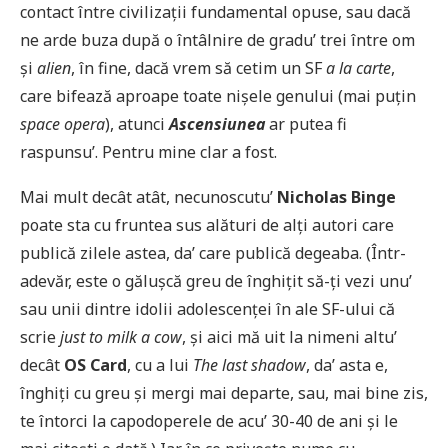
contact între civilizații fundamental opuse, sau dacă
ne arde buza după o întâlnire de gradu’ trei între om
și
alien
, în fine, dacă vrem să cetim un SF
a la carte
,
care bifează aproape toate nișele genului (mai puțin
space opera
), atunci
Ascensiunea
ar putea fi
raspunsu’. Pentru mine clar a fost.
Mai mult decât atât, necunoscutu’
Nicholas Binge
poate sta cu fruntea sus alături de alți autori care
publică zilele astea, da’ care publică degeaba. (Într-
adevăr, este o gălușcă greu de înghițit să-ți vezi unu’
sau unii dintre idolii adolescenței în ale SF-ului că
scrie
just to milk a cow
, și aici mă uit la nimeni altu’
decât
OS Card
, cu a lui
The last shadow
, da’ asta e,
înghiți cu greu și mergi mai departe, sau, mai bine zis,
te întorci la capodoperele de acu’ 30-40 de ani și le