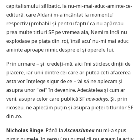
capitalismului sălbatic, la nu-mi-mai-aduc-aminte-ce-
editură, care Aldani m-a încântat la momentu’
respectiv (probabil și pentru faptu’ că nu apăreau
prea multe titluri SF pe vremea aia, Nemira încă nu
explodase pe piața din .ro), însă acu’ nu-mi mai aduc
aminte aproape nimic despre el și operele lui.
Prin urmare – și, credeți-mă, aici îmi sticlesc dinții de
plăcere, iar unii dintre cei care ar putea ceti afacerea
asta vor înțelege sigur de ce – ‘ai să ne aplecam și
asupra unor “zei” în devenire. Adecătelea și cum ar
veni, asupra celor care publică SF
nowadays
. Și, prin
ricoșeu, ne aplecăm puțin și asupra pieței titlurilor SF
din .ro.
Nicholas Binge
. Până la
Ascensiunea
nu mi-a spus
nimic numele, în sensu’ nu numai că nu aveam la activ