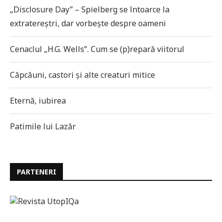
„Disclosure Day” – Spielberg se întoarce la
extratereștri, dar vorbește despre oameni
Cenaclul „H.G. Wells”. Cum se (p)repară viitorul
Căpcăuni, castori și alte creaturi mitice
Eternă, iubirea
Patimile lui Lazăr
PARTENERI