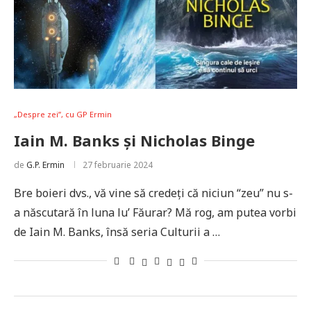
„Despre zei”, cu GP Ermin
Iain M. Banks și Nicholas Binge
de
G.P. Ermin
27 februarie 2024
Bre boieri dvs., vă vine să credeți că niciun “zeu” nu s-
a născutară în luna lu’ Făurar? Mă rog, am putea vorbi
de Iain M. Banks, însă seria Culturii a …