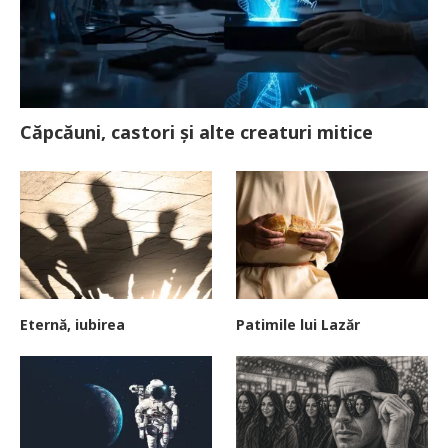
Căpcăuni, castori și alte creaturi mitice
Eternă, iubirea
Patimile lui Lazăr