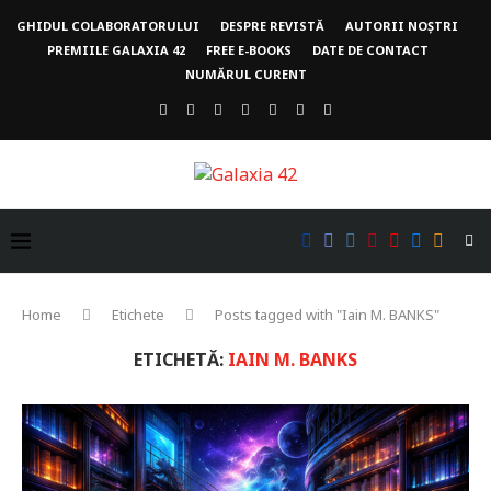
GHIDUL COLABORATORULUI
DESPRE REVISTĂ
AUTORII NOȘTRI
PREMIILE GALAXIA 42
FREE E-BOOKS
DATE DE CONTACT
NUMĂRUL CURENT
Home
Etichete
Posts tagged with "Iain M. BANKS"
ETICHETĂ:
IAIN M. BANKS