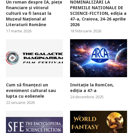
Un roman despre IA, piețe
NOMINALIZĂRI LA
financiare și viitorul
PREMIILE NAȚIONALE DE
culturii va fi lansat la
SCIENCE-FICTION, ediția a
Muzeul Național al
47-a, Craiova, 24-26 aprilie
Literaturii Române
2026
17 martie 2026
18 februarie 2026
Cum să finanțezi un
Invitație la RomCon,
eveniment cultural sau
ediția a 47-a
lupta cu eolienele
24 decembrie 2025
22 ianuarie 2026