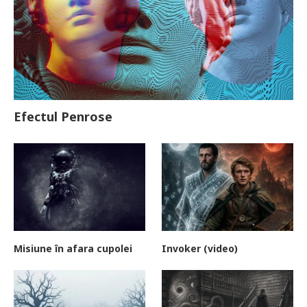
Efectul Penrose
Misiune în afara cupolei
Invoker (video)