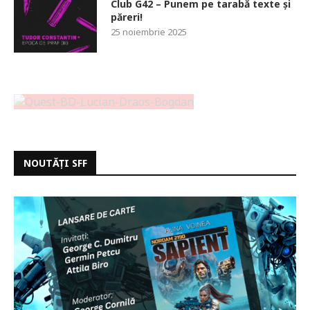
Club G42 – Punem pe tarabă texte și
păreri!
25 noiembrie 2025
NOUTĂȚI SFF