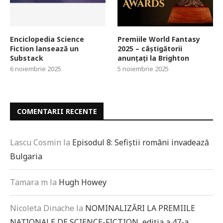
Enciclopedia Science
Premiile World Fantasy
Fiction lansează un
2025 – câștigătorii
Substack
anunțați la Brighton
6 noiembrie 2025
5 noiembrie 2025
COMENTARII RECENTE
Lascu Cosmin
la
Episodul 8: Sefiștii români invadează
Bulgaria
Tamara m
la
Hugh Howey
Nicoleta Dinache
la
NOMINALIZĂRI LA PREMIILE
NAȚIONALE DE SCIENCE-FICTION, ediția a 47-a,