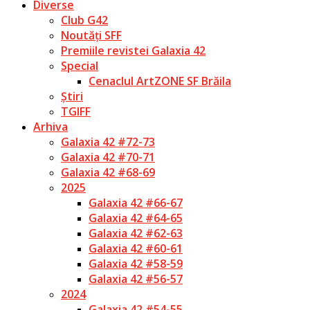
Diverse
Club G42
Noutăți SFF
Premiile revistei Galaxia 42
Special
Cenaclul ArtZONE SF Brăila
Știri
TGIFF
Arhiva
Galaxia 42 #72-73
Galaxia 42 #70-71
Galaxia 42 #68-69
2025
Galaxia 42 #66-67
Galaxia 42 #64-65
Galaxia 42 #62-63
Galaxia 42 #60-61
Galaxia 42 #58-59
Galaxia 42 #56-57
2024
Galaxia 42 #54-55