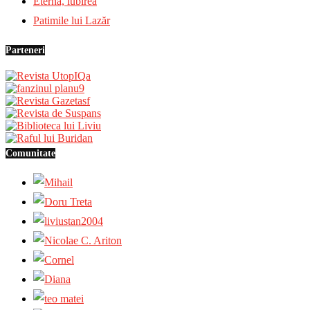
Eternă, iubirea
Patimile lui Lazăr
Parteneri
Comunitate