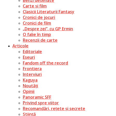
Benzi desenate
Carte și film
Clasicii Literaturii Fantasy
Cronici de jocuri
Cronici de film
„Despre zei”, cu GP Ermin
O falie în timp
Recenzii de carte
Articole
Editoriale
Eseuri
Fandom off the record
Frontiera
Interviuri
Kaguya
Noutăți
Opinii
Panoramic SFF
Privind spre viitor
Recomandări, rețete și secrete
Știință