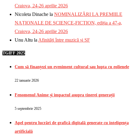
Craiova, 24-26 aprilie 2026
Nicoleta Dinache
la
NOMINALIZĂRI LA PREMIILE
NAȚIONALE DE SCIENCE-FICTION, ediția a 47-a,
Craiova, 24-26 aprilie 2026
Unu Altu
la
Afinități între muzică și SF
TGIFF 2025
Cum să finanțezi un eveniment cultural sau lupta cu eolienele
22 ianuarie 2026
Fenomenul Anime și impactul asupra tinerei generații
5 septembrie 2025
Apel pentru lucrări de grafică digitală generate cu inteligența
artificială