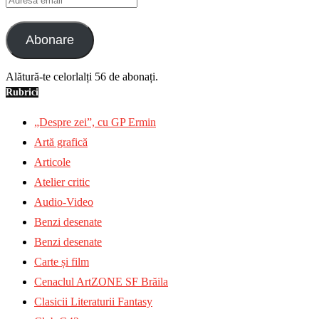
email
Abonare
Alătură-te celorlalți 56 de abonați.
Rubrici
„Despre zei”, cu GP Ermin
Artă grafică
Articole
Atelier critic
Audio-Video
Benzi desenate
Benzi desenate
Carte și film
Cenaclul ArtZONE SF Brăila
Clasicii Literaturii Fantasy