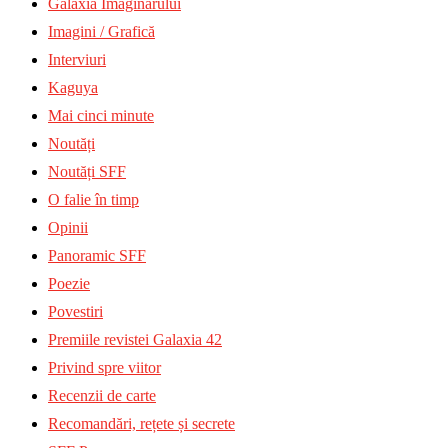
Galaxia Imaginarului
Imagini / Grafică
Interviuri
Kaguya
Mai cinci minute
Noutăți
Noutăți SFF
O falie în timp
Opinii
Panoramic SFF
Poezie
Povestiri
Premiile revistei Galaxia 42
Privind spre viitor
Recenzii de carte
Recomandări, rețete și secrete