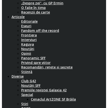
„Despre zei”, cu GP Ermin
O falie în timp
Recenzii de carte
Articole
Editoriale
Eseuri
Fandom off the record
Frontiera
Interviuri
Kaguya
Noutăți
Opinii
Panoramic SFF
Privind spre viitor
Recomandări, rețete și secrete
Știință
Diverse
Club G42
Noutăți SFF
Premiile revistei Galaxia 42
Special
Cenaclul ArtZONE SF Brăila
Știri