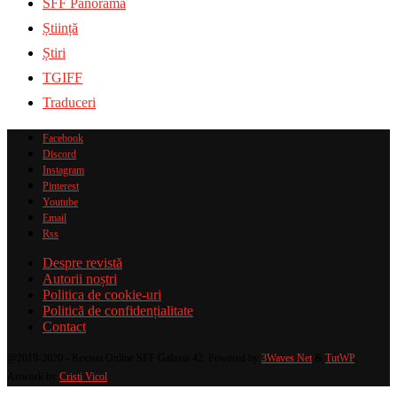
SFF Panorama
Știință
Știri
TGIFF
Traduceri
Facebook
Discord
Instagram
Pinterest
Youtube
Email
Rss
Despre revistă
Autorii noștri
Politica de cookie-uri
Politică de confidențialitate
Contact
@2019-2020 - Revista Online SFF Galaxia 42. Powered by
3Waves Net
&
TutWP
.
Artwork by
Cristi Vicol
.