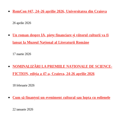
RomCon #47, 24–26 aprilie 2026, Universitatea din Craiova
26 aprilie 2026
Un roman despre IA, piețe financiare și viitorul culturii va fi
lansat la Muzeul Național al Literaturii Române
17 martie 2026
NOMINALIZĂRI LA PREMIILE NAȚIONALE DE SCIENCE-
FICTION, ediția a 47-a, Craiova, 24-26 aprilie 2026
18 februarie 2026
Cum să finanțezi un eveniment cultural sau lupta cu eolienele
22 ianuarie 2026