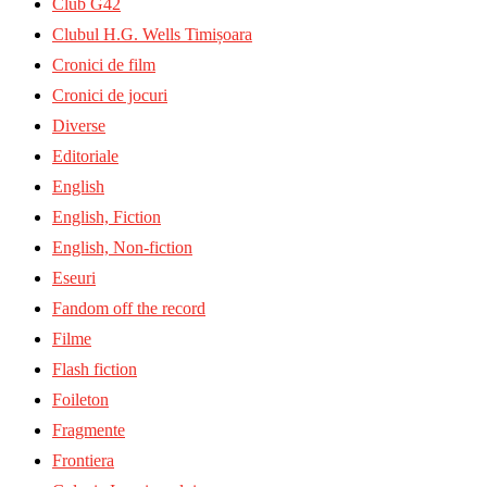
Club G42
Clubul H.G. Wells Timișoara
Cronici de film
Cronici de jocuri
Diverse
Editoriale
English
English, Fiction
English, Non-fiction
Eseuri
Fandom off the record
Filme
Flash fiction
Foileton
Fragmente
Frontiera