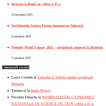
Invitație la RomCon, ediția a 47-a
24 decembrie 2025
Enciclopedia Science Fiction lansează un Substack
6 noiembrie 2025
Premiile World Fantasy 2025 – câștigătorii anunțați la Brighton
5 noiembrie 2025
Comentarii recente
Lascu Cosmin
la
Episodul 8: Sefiștii români invadează
Bulgaria
Tamara m
la
Hugh Howey
Nicoleta Dinache
la
NOMINALIZĂRI LA PREMIILE
NAȚIONALE DE SCIENCE-FICTION, ediția a 47-a,