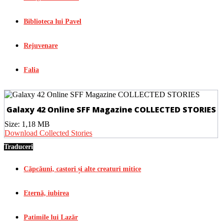
Biblioteca lui Pavel
Rejuvenare
Falia
Galaxy 42 Online SFF Magazine COLLECTED STORIES
Size:
1,18 MB
Download Collected Stories
Traduceri
Căpcăuni, castori și alte creaturi mitice
Eternă, iubirea
Patimile lui Lazăr