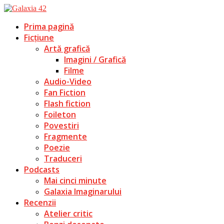
Prima pagină
Ficțiune
Artă grafică
Imagini / Grafică
Filme
Audio-Video
Fan Fiction
Flash fiction
Foileton
Povestiri
Fragmente
Poezie
Traduceri
Podcasts
Mai cinci minute
Galaxia Imaginarului
Recenzii
Atelier critic