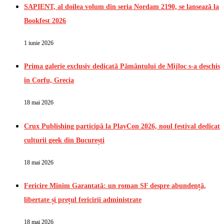
SAPIENT, al doilea volum din seria Nordam 2190, se lansează la
Bookfest 2026
1 iunie 2026
Prima galerie exclusiv dedicată Pământului de Mijloc s-a deschis
în Corfu, Grecia
18 mai 2026
Crux Publishing participă la PlayCon 2026, noul festival dedicat
culturii geek din București
18 mai 2026
Fericire Minim Garantată: un roman SF despre abundență,
libertate și prețul fericirii administrate
18 mai 2026