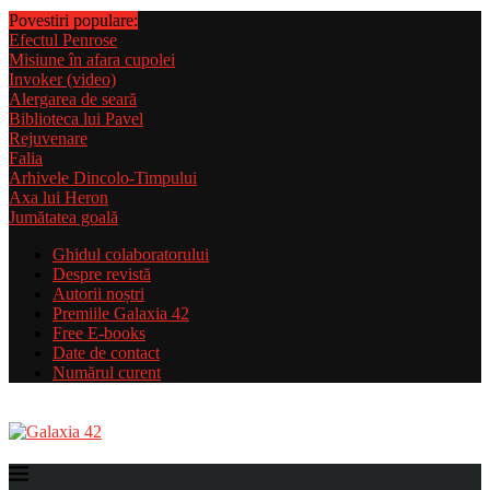
Povestiri populare:
Efectul Penrose
Misiune în afara cupolei
Invoker (video)
Alergarea de seară
Biblioteca lui Pavel
Rejuvenare
Falia
Arhivele Dincolo-Timpului
Axa lui Heron
Jumătatea goală
Ghidul colaboratorului
Despre revistă
Autorii noștri
Premiile Galaxia 42
Free E-books
Date de contact
Numărul curent