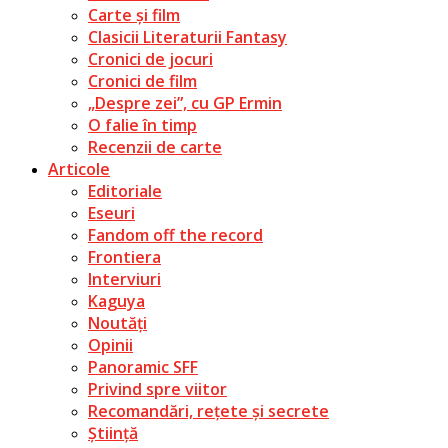
Carte și film
Clasicii Literaturii Fantasy
Cronici de jocuri
Cronici de film
„Despre zei”, cu GP Ermin
O falie în timp
Recenzii de carte
Articole
Editoriale
Eseuri
Fandom off the record
Frontiera
Interviuri
Kaguya
Noutăți
Opinii
Panoramic SFF
Privind spre viitor
Recomandări, rețete și secrete
Știință