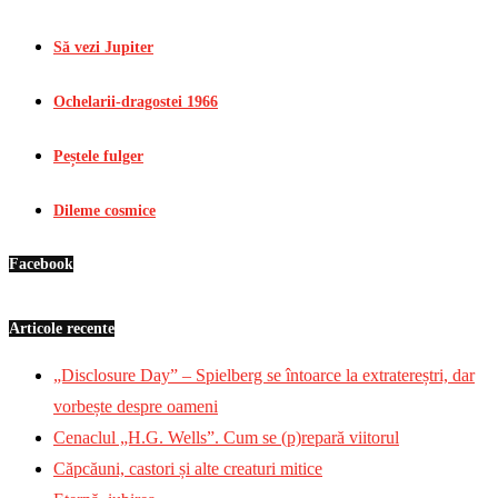
Să vezi Jupiter
Ochelarii-dragostei 1966
Peștele fulger
Dileme cosmice
Facebook
Articole recente
„Disclosure Day” – Spielberg se întoarce la extratereștri, dar
vorbește despre oameni
Cenaclul „H.G. Wells”. Cum se (p)repară viitorul
Căpcăuni, castori și alte creaturi mitice