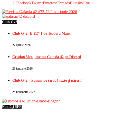
2
Facebook
Twitter
Pinterest
Threads
Bluesky
Email
Club G42
Club G42: E-51741 de Teodora Matei
27 aprilie 2026
Cristian Vicol, invitat Galaxia 42 pe Discord
28 ianuarie 2026
Club G42 – Punem pe tarabă texte și păreri!
25 noiembrie 2025
Noutăți SFF