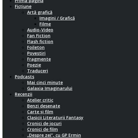
Prima pagină
Ficțiune
Artă grafică
Imagini / Grafică
Filme
Audio-Video
Fan Fiction
Flash fiction
Foileton
Povestiri
Fragmente
Poezie
Traduceri
Podcasts
Mai cinci minute
Galaxia Imaginarului
Recenzii
Atelier critic
Benzi desenate
Carte și film
Clasicii Literaturii Fantasy
Cronici de jocuri
Cronici de film
„Despre zei”, cu GP Ermin