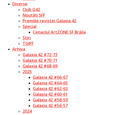
Diverse
Club G42
Noutăți SFF
Premiile revistei Galaxia 42
Special
Cenaclul ArtZONE SF Brăila
Știri
TGIFF
Arhiva
Galaxia 42 #72-73
Galaxia 42 #70-71
Galaxia 42 #68-69
2025
Galaxia 42 #66-67
Galaxia 42 #64-65
Galaxia 42 #62-63
Galaxia 42 #60-61
Galaxia 42 #58-59
Galaxia 42 #56-57
2024