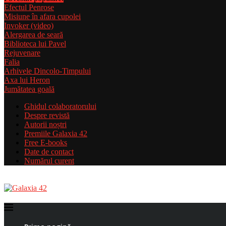
Efectul Penrose
Misiune în afara cupolei
Invoker (video)
Alergarea de seară
Biblioteca lui Pavel
Rejuvenare
Falia
Arhivele Dincolo-Timpului
Axa lui Heron
Jumătatea goală
Ghidul colaboratorului
Despre revistă
Autorii noștri
Premiile Galaxia 42
Free E-books
Date de contact
Numărul curent