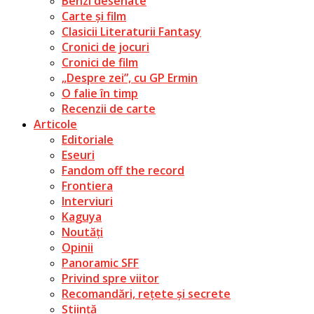
Benzi desenate
Carte și film
Clasicii Literaturii Fantasy
Cronici de jocuri
Cronici de film
„Despre zei”, cu GP Ermin
O falie în timp
Recenzii de carte
Articole
Editoriale
Eseuri
Fandom off the record
Frontiera
Interviuri
Kaguya
Noutăți
Opinii
Panoramic SFF
Privind spre viitor
Recomandări, rețete și secrete
Știință