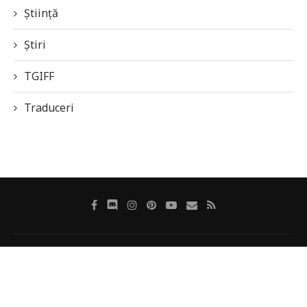
Știință
Știri
TGIFF
Traduceri
Despre revistă
Autorii noștri
Politica de cookie-uri
Politică de confidențialitate
Contact
@2019-2020 - Revista Online SFF Galaxia 42. Powered by
3Waves Net
&