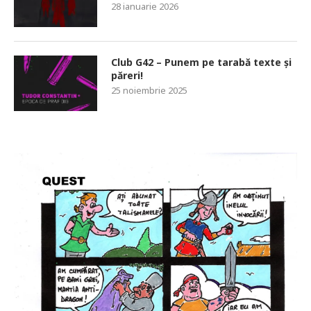
28 ianuarie 2026
Club G42 – Punem pe tarabă texte și
păreri!
25 noiembrie 2025