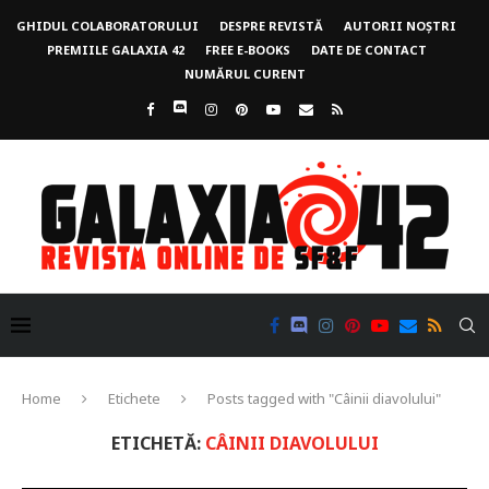
GHIDUL COLABORATORULUI
DESPRE REVISTĂ
AUTORII NOȘTRI
PREMIILE GALAXIA 42
FREE E-BOOKS
DATE DE CONTACT
NUMĂRUL CURENT
Home
Etichete
Posts tagged with "Câinii diavolului"
ETICHETĂ:
CÂINII DIAVOLULUI