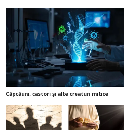
Căpcăuni, castori și alte creaturi mitice