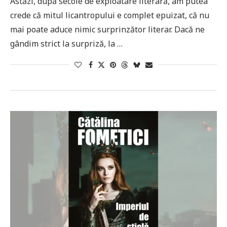
Astăzi, după secole de exploatare literară, am putea
crede că mitul licantropului e complet epuizat, că nu
mai poate aduce nimic surprinzător literar. Dacă ne
gândim strict la surpriză, la …