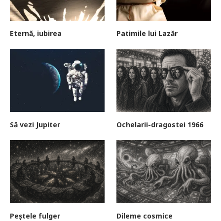
Eternă, iubirea
Patimile lui Lazăr
Să vezi Jupiter
Ochelarii-dragostei 1966
Peștele fulger
Dileme cosmice