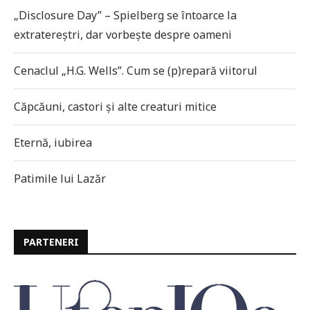
„Disclosure Day” – Spielberg se întoarce la
extratereștri, dar vorbește despre oameni
Cenaclul „H.G. Wells”. Cum se (p)repară viitorul
Căpcăuni, castori și alte creaturi mitice
Eternă, iubirea
Patimile lui Lazăr
PARTENERI