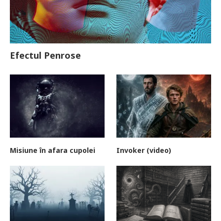
Efectul Penrose
Misiune în afara cupolei
Invoker (video)