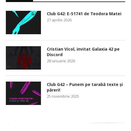
Club G42: E-51741 de Teodora Matei
27 aprilie 2026
Cristian Vicol, invitat Galaxia 42 pe
Discord
28 ianuarie 2026
Club G42 – Punem pe tarabă texte și
păreri!
25 noiembrie 2025