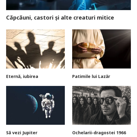
Căpcăuni, castori și alte creaturi mitice
Eternă, iubirea
Patimile lui Lazăr
Să vezi Jupiter
Ochelarii-dragostei 1966