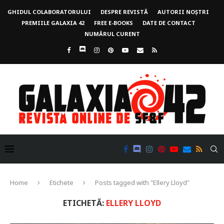
GHIDUL COLABORATORULUI
DESPRE REVISTĂ
AUTORII NOȘTRI
PREMIILE GALAXIA 42
FREE E-BOOKS
DATE DE CONTACT
NUMĂRUL CURENT
Home
Etichete
Posts tagged with "Ellery Lloyd"
ETICHETĂ:
ELLERY LLOYD