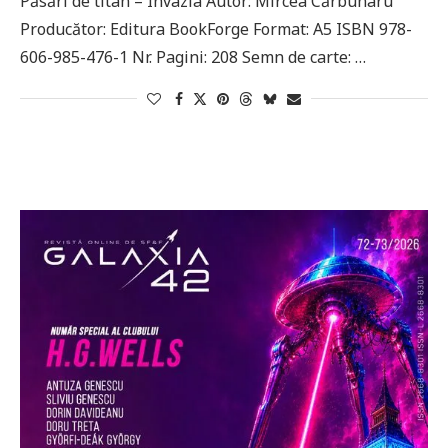
Păsări de titan – Invazia Autor: Mircea Cărbunaru
Producător: Editura BookForge Format: A5 ISBN 978-
606-985-476-1 Nr. Pagini: 208 Semn de carte: …