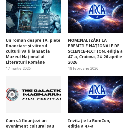
Un roman despre IA, piețe
NOMINALIZĂRI LA
financiare și viitorul
PREMIILE NAȚIONALE DE
culturii va fi lansat la
SCIENCE-FICTION, ediția a
Muzeul Național al
47-a, Craiova, 24-26 aprilie
Literaturii Române
2026
17 martie 2026
18 februarie 2026
Cum să finanțezi un
Invitație la RomCon,
eveniment cultural sau
ediția a 47-a