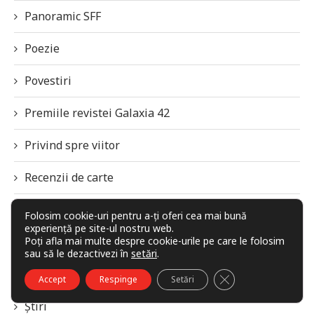
Panoramic SFF
Poezie
Povestiri
Premiile revistei Galaxia 42
Privind spre viitor
Recenzii de carte
Recomandări, rețete și secrete
Folosim cookie-uri pentru a-ți oferi cea mai bună
experiență pe site-ul nostru web.
Poți afla mai multe despre cookie-urile pe care le folosim
SFF Panorama
sau să le dezactivezi în
setări
.
Știință
CLOSE GDPR COO
Accept
Respinge
Setări
Știri