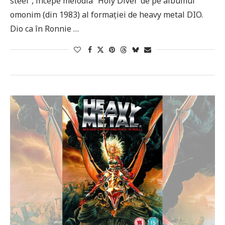
steel”, începe melodia “Holy Diver”de pe albumul
omonim (din 1983) al formației de heavy metal DIO.
Dio ca în Ronnie …