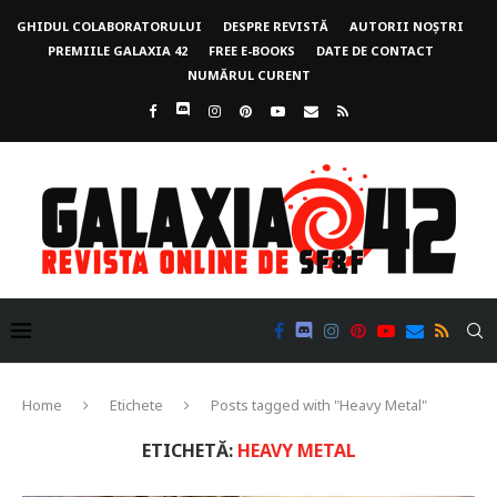
GHIDUL COLABORATORULUI
DESPRE REVISTĂ
AUTORII NOȘTRI
PREMIILE GALAXIA 42
FREE E-BOOKS
DATE DE CONTACT
NUMĂRUL CURENT
Home
Etichete
Posts tagged with "Heavy Metal"
ETICHETĂ:
HEAVY METAL