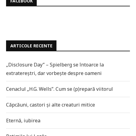
FACEBOOK
ARTICOLE RECENTE
„Disclosure Day” – Spielberg se întoarce la
extratereștri, dar vorbește despre oameni
Cenaclul „H.G. Wells”. Cum se (p)repară viitorul
Căpcăuni, castori și alte creaturi mitice
Eternă, iubirea