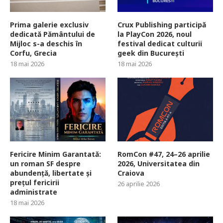
Prima galerie exclusiv
Crux Publishing participă
dedicată Pământului de
la PlayCon 2026, noul
Mijloc s-a deschis în
festival dedicat culturii
Corfu, Grecia
geek din București
18 mai 2026
18 mai 2026
Fericire Minim Garantată:
RomCon #47, 24–26 aprilie
un roman SF despre
2026, Universitatea din
abundență, libertate și
Craiova
prețul fericirii
26 aprilie 2026
administrate
18 mai 2026