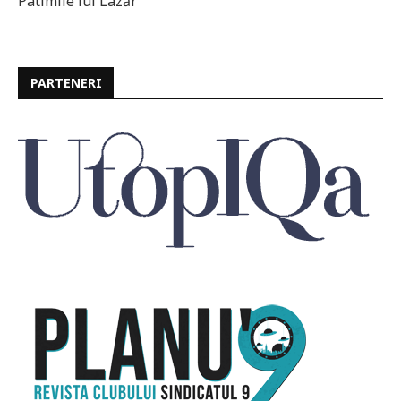
Patimile lui Lazăr
PARTENERI