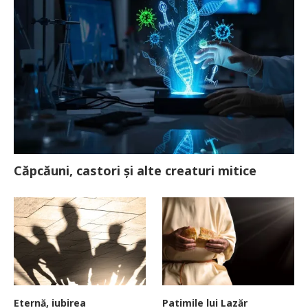
Căpcăuni, castori și alte creaturi mitice
Eternă, iubirea
Patimile lui Lazăr